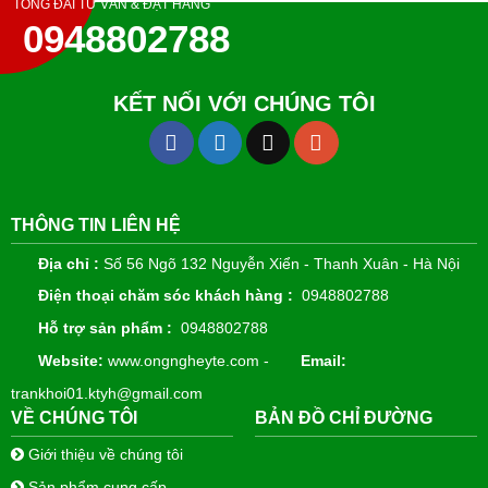
TỔNG ĐÀI TƯ VẤN & ĐẶT HÀNG
0948802788
KẾT NỐI VỚI CHÚNG TÔI
THÔNG TIN LIÊN HỆ
Địa chỉ :
Số 56 Ngõ 132 Nguyễn Xiển - Thanh Xuân - Hà Nội
Điện thoại chăm sóc khách hàng :
0948802788
Hỗ trợ sản phẩm :
0948802788
Website:
www.ongngheyte.com -
Email:
trankhoi01.ktyh@gmail.com
VỀ CHÚNG TÔI
BẢN ĐỒ CHỈ ĐƯỜNG
Giới thiệu về chúng tôi
Sản phẩm cung cấp