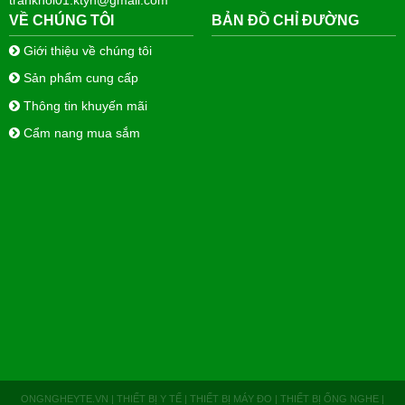
trankhoi01.ktyh@gmail.com
VỀ CHÚNG TÔI
BẢN ĐỒ CHỈ ĐƯỜNG
Giới thiệu về chúng tôi
Sản phẩm cung cấp
Thông tin khuyến mãi
Cẩm nang mua sắm
ONGNGHEYTE.VN | THIẾT BỊ Y TẾ | THIẾT BỊ MÁY ĐO | THIẾT BỊ ỐNG NGHE |