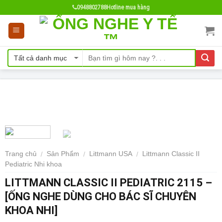
Skip
0948802788
Hotline mua hàng
to
content
- 14%
Trang chủ
Sản Phẩm
Littmann USA
Littmann Classic II
/
/
/
Pediatric Nhi khoa
LITTMANN CLASSIC II PEDIATRIC 2115 –
[ỐNG NGHE DÙNG CHO BÁC SĨ CHUYÊN
KHOA NHI]