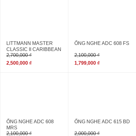
- 7%
- 14%
LITTMANN MASTER
ỐNG NGHE ADC 608 FS
CLASSIC II CARIBBEAN
2,700,000
₫
2,100,000
₫
BLUE 2630
2,500,000
₫
1,799,000
₫
- 15%
- 15%
ỐNG NGHE ADC 608
ỐNG NGHE ADC 615 BD
MRS
2,100,000
₫
2,000,000
₫