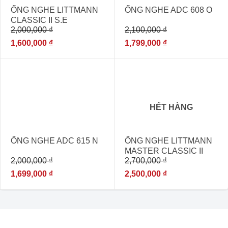
ỐNG NGHE LITTMANN
ỐNG NGHE ADC 608 O
CLASSIC II S.E
2,000,000
₫
2,100,000
₫
1,600,000
₫
1,799,000
₫
- 15%
- 7%
HẾT HÀNG
ỐNG NGHE ADC 615 N
ỐNG NGHE LITTMANN
MASTER CLASSIC II
2,000,000
₫
2,700,000
₫
2146 BURGUNDY –
[ỐNG NGHE Y TẾ NHẬP
1,699,000
₫
2,500,000
₫
KHẨU-USA]