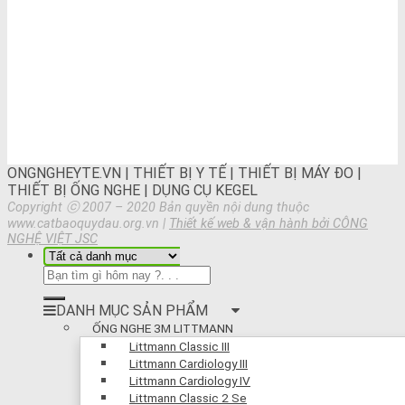
ONGNGHEYTE.VN | THIẾT BỊ Y TẾ | THIẾT BỊ MÁY ĐO |
THIẾT BỊ ỐNG NGHE | DỤNG CỤ KEGEL
Copyright ⓒ 2007 – 2020 Bản quyền nội dung thuộc
www.catbaoquydau.org.vn |
Thiết kế web & vận hành bởi CÔNG
NGHỆ VIỆT JSC
DANH MỤC SẢN PHẨM
ỐNG NGHE 3M LITTMANN
Littmann Classic III
Littmann Cardiology III
Littmann Cardiology IV
Littmann Classic 2 Se