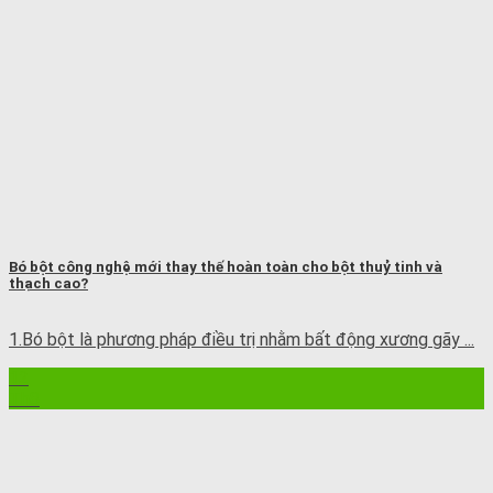
Bó bột công nghệ mới thay thế hoàn toàn cho bột thuỷ tinh và
thạch cao?
1.Bó bột là phương pháp điều trị nhằm bất động xương gãy ...
12
Th8