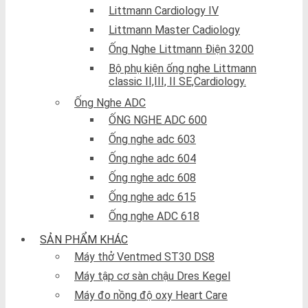
Littmann Cardiology IV
Littmann Master Cadiology
Ống Nghe Littmann Điện 3200
Bộ phụ kiện ống nghe Littmann
classic II,III, II SE,Cardiology.
Ống Nghe ADC
ỐNG NGHE ADC 600
Ống nghe adc 603
Ống nghe adc 604
Ống nghe adc 608
Ống nghe adc 615
Ống nghe ADC 618
SẢN PHẨM KHÁC
Máy thở Ventmed ST30 DS8
Máy tập cơ sàn chậu Dres Kegel
Máy đo nồng độ oxy Heart Care