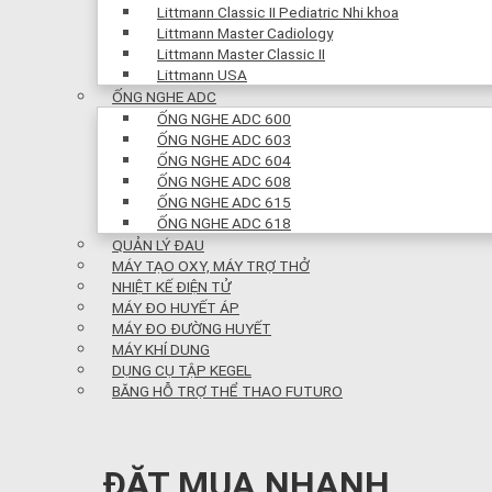
Littmann Classic II Pediatric Nhi khoa
Littmann Master Cadiology
Littmann Master Classic II
Littmann USA
ỐNG NGHE ADC
ỐNG NGHE ADC 600
ỐNG NGHE ADC 603
ỐNG NGHE ADC 604
ỐNG NGHE ADC 608
ỐNG NGHE ADC 615
ỐNG NGHE ADC 618
QUẢN LÝ ĐAU
MÁY TẠO OXY, MÁY TRỢ THỞ
NHIỆT KẾ ĐIỆN TỬ
MÁY ĐO HUYẾT ÁP
MÁY ĐO ĐƯỜNG HUYẾT
MÁY KHÍ DUNG
DỤNG CỤ TẬP KEGEL
BĂNG HỖ TRỢ THỂ THAO FUTURO
ĐẶT MUA NHANH