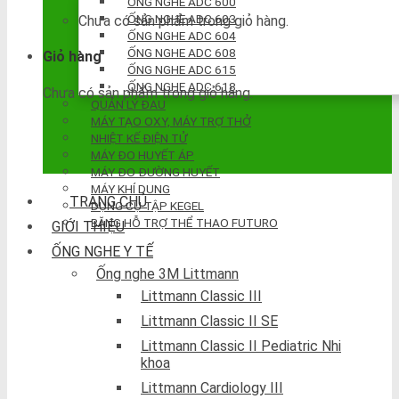
ỐNG NGHE ADC 600
ỐNG NGHE ADC 603
Chưa có sản phẩm trong giỏ hàng.
ỐNG NGHE ADC 604
ỐNG NGHE ADC 608
Giỏ hàng
ỐNG NGHE ADC 615
ỐNG NGHE ADC 618
Chưa có sản phẩm trong giỏ hàng.
QUẢN LÝ ĐAU
MÁY TẠO OXY, MÁY TRỢ THỞ
NHIỆT KẾ ĐIỆN TỬ
MÁY ĐO HUYẾT ÁP
MÁY ĐO ĐƯỜNG HUYẾT
MÁY KHÍ DUNG
TRANG CHỦ
DỤNG CỤ TẬP KEGEL
BĂNG HỖ TRỢ THỂ THAO FUTURO
GIỚI THIỆU
ỐNG NGHE Y TẾ
Ống nghe 3M Littmann
Littmann Classic III
Littmann Classic II SE
Littmann Classic II Pediatric Nhi
khoa
Littmann Cardiology III