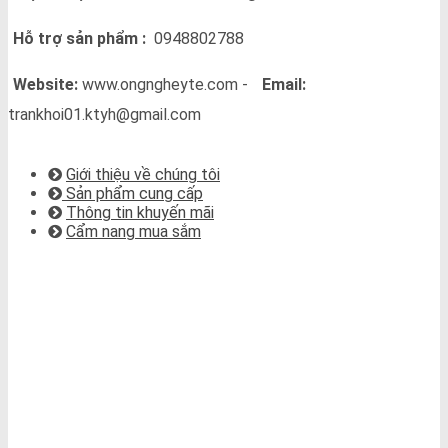
Hỗ trợ sản phẩm :
0948802788
Website:
www.ongngheyte.com -
Email:
trankhoi01.ktyh@gmail.com
VỀ CHÚNG TÔI
Giới thiệu về chúng tôi
Sản phẩm cung cấp
Thông tin khuyến mãi
Cẩm nang mua sắm
BẢN ĐỒ CHỈ ĐƯỜNG