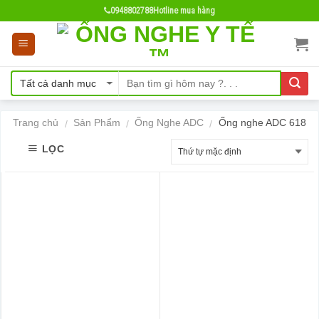
Skip
0948802788
Hotline mua hàng
to
content
Trang chủ
Sản Phẩm
Ống Nghe ADC
Ống nghe ADC 618
/
/
/
LỌC
- 24%
- 24%