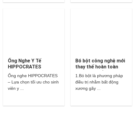
Ống Nghe Y Tế
Bó bột công nghệ mới
HIPPOCRATES
thay thế hoàn toàn
cho bột thuỷ tinh và
Ống nghe HIPPOCRATES
1.Bó bột là phương pháp
thạch cao?
– Lựa chọn tối ưu cho sinh
điều trị nhằm bất động
viên y ...
xương gãy ...