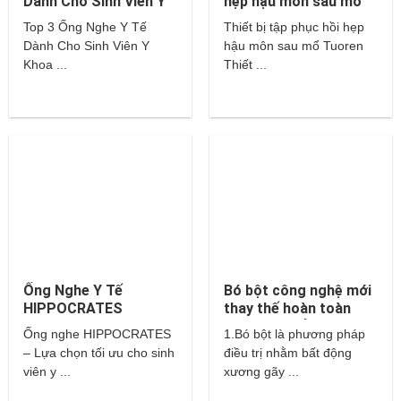
Dành Cho Sinh Viên Y
hẹp hậu môn sau mổ
Khoa – Littmann,
Tuoren
Top 3 Ống Nghe Y Tế
Thiết bị tập phục hồi hẹp
Hippocrates,…
Dành Cho Sinh Viên Y
hậu môn sau mổ Tuoren
Khoa ...
Thiết ...
Ống Nghe Y Tế
Bó bột công nghệ mới
HIPPOCRATES
thay thế hoàn toàn
cho bột thuỷ tinh và
Ống nghe HIPPOCRATES
1.Bó bột là phương pháp
thạch cao?
– Lựa chọn tối ưu cho sinh
điều trị nhằm bất động
viên y ...
xương gãy ...