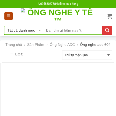
Skip
0948802788
Hotline mua hàng
to
content
Trang chủ
Sản Phẩm
Ống Nghe ADC
Ống nghe adc 604
/
/
/
LỌC