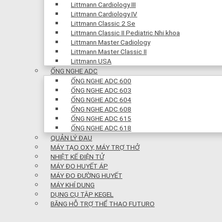
Littmann Cardiology III
Littmann Cardiology IV
Littmann Classic 2 Se
Littmann Classic II Pediatric Nhi khoa
Littmann Master Cadiology
Littmann Master Classic II
Littmann USA
ỐNG NGHE ADC
ỐNG NGHE ADC 600
ỐNG NGHE ADC 603
ỐNG NGHE ADC 604
ỐNG NGHE ADC 608
ỐNG NGHE ADC 615
ỐNG NGHE ADC 618
QUẢN LÝ ĐAU
MÁY TẠO OXY, MÁY TRỢ THỞ
NHIỆT KẾ ĐIỆN TỬ
MÁY ĐO HUYẾT ÁP
MÁY ĐO ĐƯỜNG HUYẾT
MÁY KHÍ DUNG
DỤNG CỤ TẬP KEGEL
BĂNG HỖ TRỢ THỂ THAO FUTURO