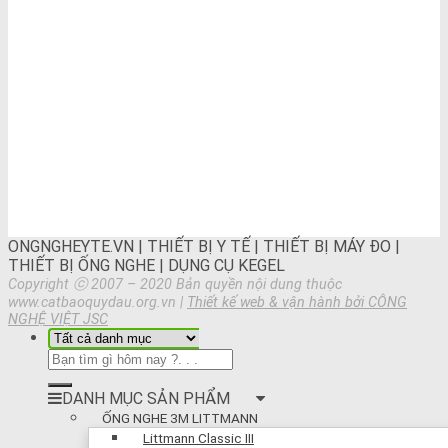
ONGNGHEYTE.VN | THIẾT BỊ Y TẾ | THIẾT BỊ MÁY ĐO |
THIẾT BỊ ỐNG NGHE | DỤNG CỤ KEGEL
Copyright ⓒ 2007 – 2020 Bản quyền nội dung thuộc
www.catbaoquydau.org.vn |
Thiết kế web & vận hành bởi CÔNG
NGHỆ VIỆT JSC
DANH MỤC SẢN PHẨM
ỐNG NGHE 3M LITTMANN
Littmann Classic III