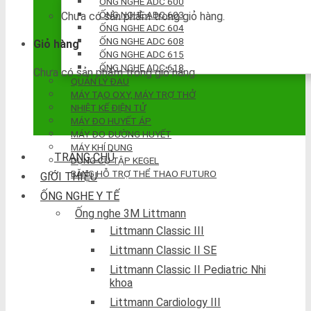
ỐNG NGHE ADC 600
ỐNG NGHE ADC 603
Chưa có sản phẩm trong giỏ hàng.
ỐNG NGHE ADC 604
ỐNG NGHE ADC 608
Giỏ hàng
ỐNG NGHE ADC 615
ỐNG NGHE ADC 618
Chưa có sản phẩm trong giỏ hàng.
QUẢN LÝ ĐAU
MÁY TẠO OXY, MÁY TRỢ THỞ
NHIỆT KẾ ĐIỆN TỬ
MÁY ĐO HUYẾT ÁP
MÁY ĐO ĐƯỜNG HUYẾT
MÁY KHÍ DUNG
TRANG CHỦ
DỤNG CỤ TẬP KEGEL
BĂNG HỖ TRỢ THỂ THAO FUTURO
GIỚI THIỆU
ỐNG NGHE Y TẾ
Ống nghe 3M Littmann
Littmann Classic III
Littmann Classic II SE
Littmann Classic II Pediatric Nhi
khoa
Littmann Cardiology III