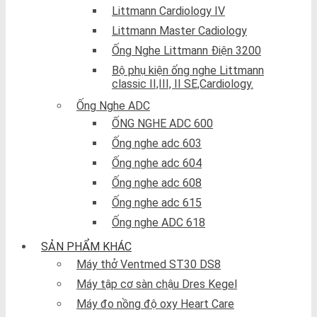
Littmann Cardiology IV
Littmann Master Cadiology
Ống Nghe Littmann Điện 3200
Bộ phụ kiện ống nghe Littmann
classic II,III, II SE,Cardiology.
Ống Nghe ADC
ỐNG NGHE ADC 600
Ống nghe adc 603
Ống nghe adc 604
Ống nghe adc 608
Ống nghe adc 615
Ống nghe ADC 618
SẢN PHẨM KHÁC
Máy thở Ventmed ST30 DS8
Máy tập cơ sàn chậu Dres Kegel
Máy đo nồng độ oxy Heart Care