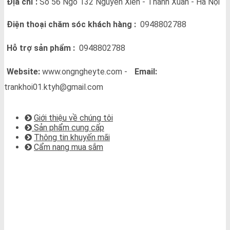
Địa chỉ :
Số 56 Ngõ 132 Nguyễn Xiển - Thanh Xuân - Hà Nội
Điện thoại chăm sóc khách hàng :
0948802788
Hỗ trợ sản phẩm :
0948802788
Website:
www.ongngheyte.com -
Email:
trankhoi01.ktyh@gmail.com
VỀ CHÚNG TÔI
Giới thiệu về chúng tôi
Sản phẩm cung cấp
Thông tin khuyến mãi
Cẩm nang mua sắm
BẢN ĐỒ CHỈ ĐƯỜNG