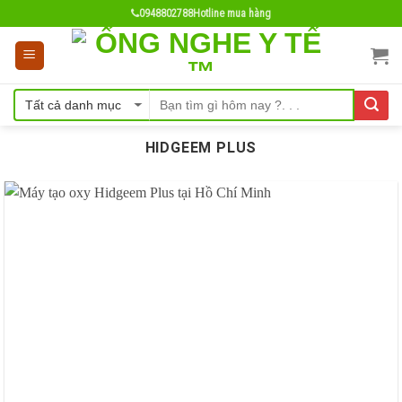
Skip
0948802788
Hotline mua hàng
to
content
HIDGEEM PLUS