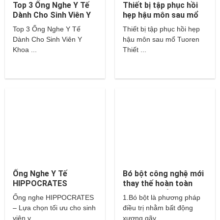
Top 3 Ống Nghe Y Tế
Thiết bị tập phục hồi
Dành Cho Sinh Viên Y
hẹp hậu môn sau mổ
Khoa – Littmann,
Tuoren
Top 3 Ống Nghe Y Tế
Thiết bị tập phục hồi hẹp
Hippocrates,…
Dành Cho Sinh Viên Y
hậu môn sau mổ Tuoren
Khoa ...
Thiết ...
Ống Nghe Y Tế
Bó bột công nghệ mới
HIPPOCRATES
thay thế hoàn toàn
cho bột thuỷ tinh và
Ống nghe HIPPOCRATES
1.Bó bột là phương pháp
thạch cao?
– Lựa chọn tối ưu cho sinh
điều trị nhằm bất động
viên y ...
xương gãy ...