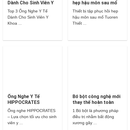
Dành Cho Sinh Viên Y
hẹp hậu môn sau mổ
Khoa – Littmann,
Tuoren
Top 3 Ống Nghe Y Tế
Thiết bị tập phục hồi hẹp
Hippocrates,…
Dành Cho Sinh Viên Y
hậu môn sau mổ Tuoren
Khoa ...
Thiết ...
Ống Nghe Y Tế
Bó bột công nghệ mới
HIPPOCRATES
thay thế hoàn toàn
cho bột thuỷ tinh và
Ống nghe HIPPOCRATES
1.Bó bột là phương pháp
thạch cao?
– Lựa chọn tối ưu cho sinh
điều trị nhằm bất động
viên y ...
xương gãy ...