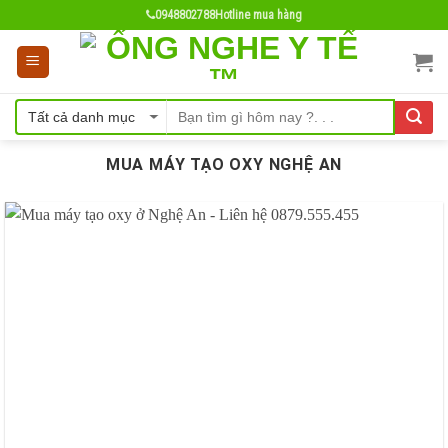
Skip
0948802788
Hotline mua hàng
to
content
MUA MÁY TẠO OXY NGHỆ AN