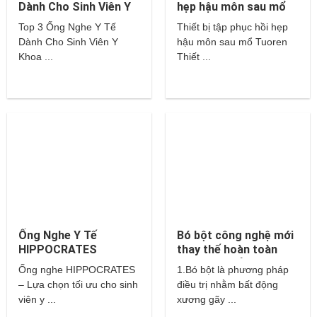
Dành Cho Sinh Viên Y
hẹp hậu môn sau mổ
Khoa – Littmann,
Tuoren
Top 3 Ống Nghe Y Tế
Thiết bị tập phục hồi hẹp
Hippocrates,…
Dành Cho Sinh Viên Y
hậu môn sau mổ Tuoren
Khoa ...
Thiết ...
Ống Nghe Y Tế
Bó bột công nghệ mới
HIPPOCRATES
thay thế hoàn toàn
cho bột thuỷ tinh và
Ống nghe HIPPOCRATES
1.Bó bột là phương pháp
thạch cao?
– Lựa chọn tối ưu cho sinh
điều trị nhằm bất động
viên y ...
xương gãy ...