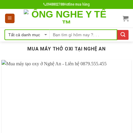
Skip
0948802788
Hotline mua hàng
to
content
MUA MÁY THỞ OXI TẠI NGHỆ AN