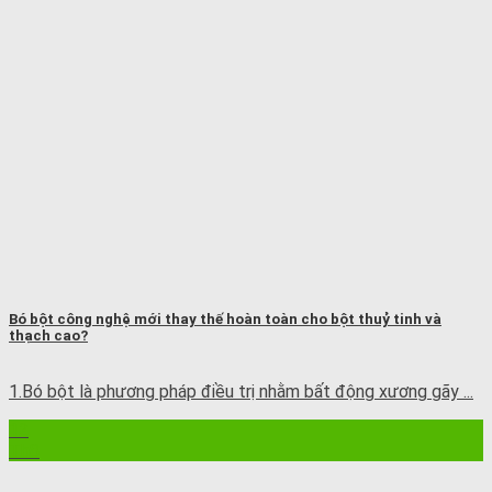
Bó bột công nghệ mới thay thế hoàn toàn cho bột thuỷ tinh và
thạch cao?
1.Bó bột là phương pháp điều trị nhằm bất động xương gãy ...
12
Th8