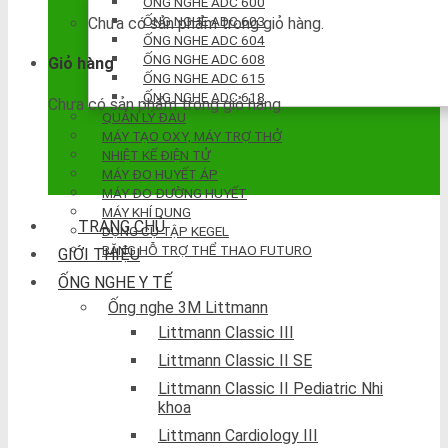
ỐNG NGHE ADC 600
ỐNG NGHE ADC 603
Chưa có sản phẩm trong giỏ hàng.
ỐNG NGHE ADC 604
ỐNG NGHE ADC 608
Giỏ hàng
ỐNG NGHE ADC 615
ỐNG NGHE ADC 618
Chưa có sản phẩm trong giỏ hàng.
QUẢN LÝ ĐAU
MÁY TẠO OXY, MÁY TRỢ THỞ
NHIỆT KẾ ĐIỆN TỬ
MÁY ĐO HUYẾT ÁP
MÁY ĐO ĐƯỜNG HUYẾT
MÁY KHÍ DUNG
TRANG CHỦ
DỤNG CỤ TẬP KEGEL
BĂNG HỖ TRỢ THỂ THAO FUTURO
GIỚI THIỆU
ỐNG NGHE Y TẾ
Ống nghe 3M Littmann
Littmann Classic III
Littmann Classic II SE
Littmann Classic II Pediatric Nhi
khoa
Littmann Cardiology III