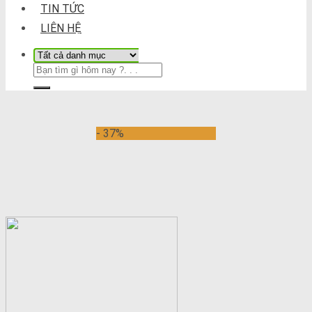
TIN TỨC
LIÊN HỆ
- 37%