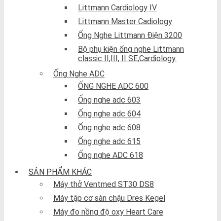
Littmann Cardiology IV
Littmann Master Cadiology
Ống Nghe Littmann Điện 3200
Bộ phụ kiện ống nghe Littmann
classic II,III, II SE,Cardiology.
Ống Nghe ADC
ỐNG NGHE ADC 600
Ống nghe adc 603
Ống nghe adc 604
Ống nghe adc 608
Ống nghe adc 615
Ống nghe ADC 618
SẢN PHẨM KHÁC
Máy thở Ventmed ST30 DS8
Máy tập cơ sàn chậu Dres Kegel
Máy đo nồng độ oxy Heart Care