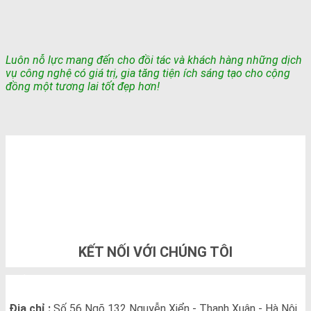
Luôn nỗ lực mang đến cho đồi tác và khách hàng những dịch
vụ công nghệ có giá trị, gia tăng tiện ích sáng tạo cho cộng
đồng một tương lai tốt đẹp hơn!
TỔNG ĐÀI TƯ VẤN & ĐẶT HÀNG
0948802788
KẾT NỐI VỚI CHÚNG TÔI
THÔNG TIN LIÊN HỆ
Địa chỉ :
Số 56 Ngõ 132 Nguyễn Xiển - Thanh Xuân - Hà Nội