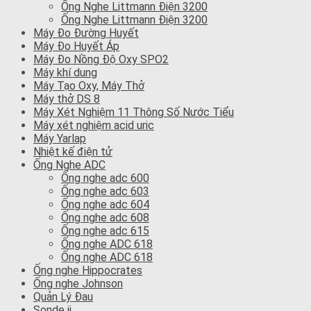
Ống Nghe Littmann Điện 3200
Ống Nghe Littmann Điện 3200
Máy Đo Đường Huyết
Máy Đo Huyết Áp
Máy Đo Nồng Độ Oxy SPO2
Máy khí dung
Máy Tạo Oxy, Máy Thở
Máy thở DS 8
Máy Xét Nghiệm 11 Thông Số Nước Tiểu
Máy xét nghiệm acid uric
Máy Yarlap
Nhiệt kế điện tử
Ống Nghe ADC
Ống nghe adc 600
Ống nghe adc 603
Ống nghe adc 604
Ống nghe adc 608
Ống nghe adc 615
Ống nghe ADC 618
Ống nghe ADC 618
Ống nghe Hippocrates
Ống nghe Johnson
Quản Lý Đau
Sonde jj