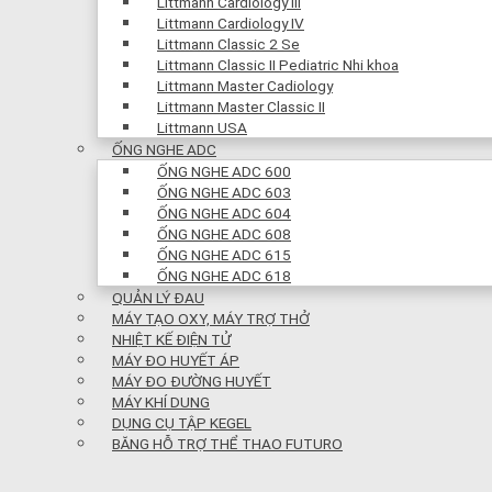
Littmann Cardiology III
Littmann Cardiology IV
Littmann Classic 2 Se
Littmann Classic II Pediatric Nhi khoa
Littmann Master Cadiology
Littmann Master Classic II
Littmann USA
ỐNG NGHE ADC
ỐNG NGHE ADC 600
ỐNG NGHE ADC 603
ỐNG NGHE ADC 604
ỐNG NGHE ADC 608
ỐNG NGHE ADC 615
ỐNG NGHE ADC 618
QUẢN LÝ ĐAU
MÁY TẠO OXY, MÁY TRỢ THỞ
NHIỆT KẾ ĐIỆN TỬ
MÁY ĐO HUYẾT ÁP
MÁY ĐO ĐƯỜNG HUYẾT
MÁY KHÍ DUNG
DỤNG CỤ TẬP KEGEL
BĂNG HỖ TRỢ THỂ THAO FUTURO