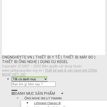
ONGNGHEYTE.VN | THIẾT BỊ Y TẾ | THIẾT BỊ MÁY ĐO |
THIẾT BỊ ỐNG NGHE | DỤNG CỤ KEGEL
Copyright ⓒ 2007 – 2020 Bản quyền nội dung thuộc
www.catbaoquydau.org.vn |
Thiết kế web & vận hành bởi CÔNG
NGHỆ VIỆT JSC
DANH MỤC SẢN PHẨM
ỐNG NGHE 3M LITTMANN
Littmann Classic III