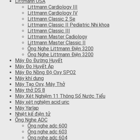
Littmann USA
Littmann Cardiology III
Littmann Cardiology IV
Littmann Classic 2 Se
Littmann Classic II Pediatric Nhi khoa
Littmann Classic III
Littmann Master Cadiology
Littmann Master Classic II
Ống Nghe Littmann Điện 3200
Ống Nghe Littmann Điện 3200
Máy Đo Đường Huyết
Máy Đo Huyết Áp
Máy Đo Nồng Độ Oxy SPO2
Máy khí dung
Máy Tạo Oxy, Máy Thở
Máy thở DS 8
Máy Xét Nghiệm 11 Thông Số Nước Tiểu
Máy xét nghiệm acid uric
Máy Yarlap
Nhiệt kế điện tử
Ống Nghe ADC
Ống nghe adc 600
Ống nghe adc 603
Ống nghe adc 604