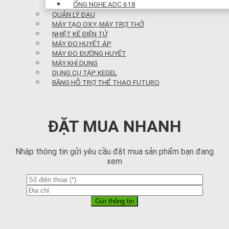
ỐNG NGHE ADC 618
QUẢN LÝ ĐAU
MÁY TẠO OXY, MÁY TRỢ THỞ
NHIỆT KẾ ĐIỆN TỬ
MÁY ĐO HUYẾT ÁP
MÁY ĐO ĐƯỜNG HUYẾT
MÁY KHÍ DUNG
DỤNG CỤ TẬP KEGEL
BĂNG HỖ TRỢ THỂ THAO FUTURO
ĐẶT MUA NHANH
Nhập thông tin gửi yêu cầu đặt mua sản phẩm bạn đang
xem