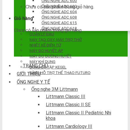
ỐNG NGHE ADC 600
ỐNG NGHE ADC 603
Chưa có sản phẩm trong giỏ hàng.
ỐNG NGHE ADC 604
ỐNG NGHE ADC 608
Giỏ hàng
ỐNG NGHE ADC 615
ỐNG NGHE ADC 618
Chưa có sản phẩm trong giỏ hàng.
QUẢN LÝ ĐAU
MÁY TẠO OXY, MÁY TRỢ THỞ
NHIỆT KẾ ĐIỆN TỬ
MÁY ĐO HUYẾT ÁP
MÁY ĐO ĐƯỜNG HUYẾT
MÁY KHÍ DUNG
TRANG CHỦ
DỤNG CỤ TẬP KEGEL
BĂNG HỖ TRỢ THỂ THAO FUTURO
GIỚI THIỆU
ỐNG NGHE Y TẾ
Ống nghe 3M Littmann
Littmann Classic III
Littmann Classic II SE
Littmann Classic II Pediatric Nhi
khoa
Littmann Cardiology III