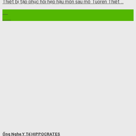
Thiết bị tập phục hồi hẹp hậu môn sau mổ Tuoren Thiết ...
21
Th8
Ống Nghe Y Tế HIPPOCRATES