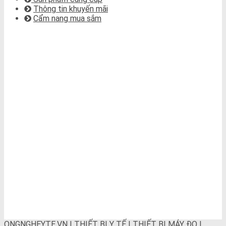
Thông tin khuyến mãi
Cẩm nang mua sắm
BẢN ĐỒ CHỈ ĐƯỜNG
ONGNGHEYTE.VN | THIẾT BỊ Y TẾ | THIẾT BỊ MÁY ĐO |