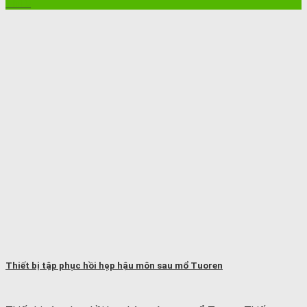
Th10
Thiết bị tập phục hồi hẹp hậu môn sau mổ Tuoren