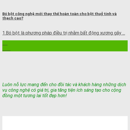
Bó bột công nghệ mới thay thế hoàn toàn cho bột thuỷ tinh và
thạch cao?
1.Bó bột là phương pháp điều trị nhằm bất động xương gãy ...
12
Th8
Luôn nỗ lực mang đến cho đồi tác và khách hàng những dịch
vụ công nghệ có giá trị, gia tăng tiện ích sáng tạo cho cộng
đồng một tương lai tốt đẹp hơn!
TỔNG ĐÀI TƯ VẤN & ĐẶT HÀNG