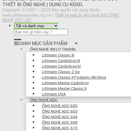
THIẾT BỊ ỐNG NGHE | DỤNG CỤ KEGEL
Copyright ⓒ 2007 – 2020 Bản quyền nội dung thuộc
www.catbaoquydau.org.vn |
Thiết kế web & vận hành bởi CÔNG
NGHỆ VIỆT JSC
DANH MỤC SẢN PHẨM
ỐNG NGHE 3M LITTMANN
Littmann Classic III
Littmann Cardiology III
Littmann Cardiology IV
Littmann Classic 2 Se
Littmann Classic II Pediatric Nhi khoa
Littmann Master Cadiology
Littmann Master Classic II
Littmann USA
ỐNG NGHE ADC
ỐNG NGHE ADC 600
ỐNG NGHE ADC 603
ỐNG NGHE ADC 604
ỐNG NGHE ADC 608
ỐNG NGHE ADC 615