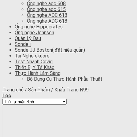
Ống nghe adc 608
Ống nghe adc 615
Ống nghe ADC 618
Ống nghe ADC 618
Ống nghe Hippocrates
Ống nghe Johnson
Quản Lý Đau
Sonde jj
Sonde JJ Boston( đặt niệu quản)
Tai Nghe ekuore
Test Nhanh Covid
Thiết Bị Y Tế Khác
Thực Hành Lâm Sàng
Bộ Dụng Cụ Thực Hành Phẫu Thuật
Trang chủ
/
Sản Phẩm
/
Khẩu Trang N99
Lọc