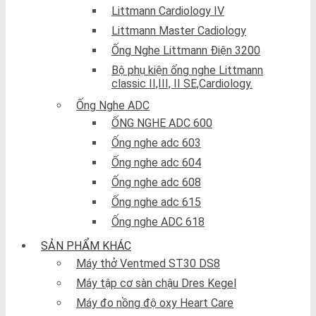
Littmann Cardiology IV
Littmann Master Cadiology
Ống Nghe Littmann Điện 3200
Bộ phụ kiện ống nghe Littmann
classic II,III, II SE,Cardiology.
Ống Nghe ADC
ỐNG NGHE ADC 600
Ống nghe adc 603
Ống nghe adc 604
Ống nghe adc 608
Ống nghe adc 615
Ống nghe ADC 618
SẢN PHẨM KHÁC
Máy thở Ventmed ST30 DS8
Máy tập cơ sàn chậu Dres Kegel
Máy đo nồng độ oxy Heart Care