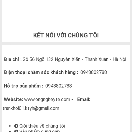
0948802788
KẾT NỐI VỚI CHÚNG TÔI
THÔNG TIN LIÊN HỆ
Địa chỉ :
Số 56 Ngõ 132 Nguyễn Xiển - Thanh Xuân - Hà Nội
Điện thoại chăm sóc khách hàng :
0948802788
Hỗ trợ sản phẩm :
0948802788
Website:
www.ongngheyte.com -
Email:
trankhoi01.ktyh@gmail.com
VỀ CHÚNG TÔI
Giới thiệu về chúng tôi
Sản phẩm cung cấp