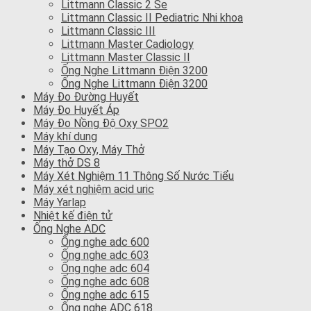
Littmann Classic 2 Se
Littmann Classic II Pediatric Nhi khoa
Littmann Classic III
Littmann Master Cadiology
Littmann Master Classic II
Ống Nghe Littmann Điện 3200
Ống Nghe Littmann Điện 3200
Máy Đo Đường Huyết
Máy Đo Huyết Áp
Máy Đo Nồng Độ Oxy SPO2
Máy khí dung
Máy Tạo Oxy, Máy Thở
Máy thở DS 8
Máy Xét Nghiệm 11 Thông Số Nước Tiểu
Máy xét nghiệm acid uric
Máy Yarlap
Nhiệt kế điện tử
Ống Nghe ADC
Ống nghe adc 600
Ống nghe adc 603
Ống nghe adc 604
Ống nghe adc 608
Ống nghe adc 615
Ống nghe ADC 618