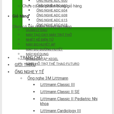
ỐNG NGHE ADC 600
ỐNG NGHE ADC 603
Chưa có sản phẩm trong giỏ hàng.
ỐNG NGHE ADC 604
ỐNG NGHE ADC 608
Giỏ hàng
ỐNG NGHE ADC 615
ỐNG NGHE ADC 618
Chưa có sản phẩm trong giỏ hàng.
QUẢN LÝ ĐAU
MÁY TẠO OXY, MÁY TRỢ THỞ
NHIỆT KẾ ĐIỆN TỬ
MÁY ĐO HUYẾT ÁP
MÁY ĐO ĐƯỜNG HUYẾT
MÁY KHÍ DUNG
TRANG CHỦ
DỤNG CỤ TẬP KEGEL
BĂNG HỖ TRỢ THỂ THAO FUTURO
GIỚI THIỆU
ỐNG NGHE Y TẾ
Ống nghe 3M Littmann
Littmann Classic III
Littmann Classic II SE
Littmann Classic II Pediatric Nhi
khoa
Littmann Cardiology III