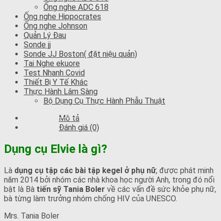
Ống nghe ADC 618
Ống nghe Hippocrates
Ống nghe Johnson
Quản Lý Đau
Sonde jj
Sonde JJ Boston( đặt niệu quản)
Tai Nghe ekuore
Test Nhanh Covid
Thiết Bị Y Tế Khác
Thực Hành Lâm Sàng
Bộ Dụng Cụ Thực Hành Phẫu Thuật
Mô tả
Đánh giá (0)
Dụng cụ Elvie là gì?
Là
dụng cụ tập các bài tập kegel ở phụ nữ
, được phát minh
năm 2014 bởi nhóm các nhà khoa học người Anh, trong đó nổi
bật là Bà
tiến sỹ Tania Boler
về các vấn đề sức khỏe phụ nữ,
bà từng làm trưởng nhóm chống HIV của UNESCO.
Mrs. Tania Boler