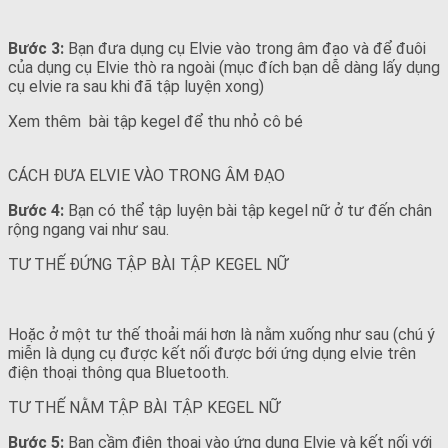
Bước 3:
Bạn đưa dụng cụ Elvie vào trong âm đạo và để đuôi
của dụng cụ Elvie thò ra ngoài (mục đích bạn dễ dàng lấy dụng
cụ elvie ra sau khi đã tập luyện xong)
Xem thêm
bài tập kegel để thu nhỏ cô bé
CÁCH ĐƯA ELVIE VÀO TRONG ÂM ĐẠO
Bước 4:
Bạn có thể tập luyện bài tập kegel nữ ở tư đến chân
rộng ngang vai như sau.
TƯ THẾ ĐỨNG TẬP BÀI TẬP KEGEL NỮ
Hoặc ở một tư thế thoải mái hơn là nằm xuống như sau (chú ý
miễn là dụng cụ được kết nối được bới ứng dụng elvie trên
điện thoại thông qua Bluetooth.
TƯ THẾ NẰM TẬP BÀI TẬP KEGEL NỮ
Bước 5:
Bạn cầm điện thoại vào ứng dụng Elvie và kết nối với