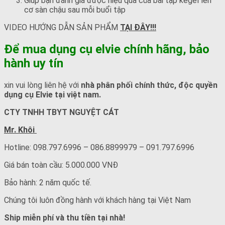
Giúp bạn đánh giá được hiệu quả của bài tập kegel lên
cơ sàn chậu sau mỗi buổi tập
VIDEO HƯỚNG DẪN SẢN PHẨM
TẠI ĐÂY!!!
Để mua dụng cụ elvie chính hãng, bảo
hành uy tín
xin vui lòng liên hệ với
nhà phân phối chính thức, độc quyền
dụng cụ Elvie tại việt nam.
CTY TNHH TBYT NGUYỆT CÁT
Mr. Khôi
Hotline: 098.797.6996 – 086.8899979 – 091.797.6996
Giá bán toàn cầu: 5.000.000 VNĐ
Bảo hành: 2 năm quốc tế.
Chúng tôi luôn đồng hành với khách hàng tại Việt Nam
Ship miễn phí và thu tiền tại nhà!