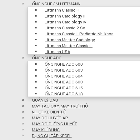
ỐNG NGHE 3M LITTMANN
Littmann Classic III
Littmann Cardiology III
Littmann Cardiology IV
Littmann Classic 2 Se
Littmann Classic II Pediatric Nhi khoa
Littmann Master Cadiology
Littmann Master Classic II
Littmann USA
ỐNG NGHE ADC
ỐNG NGHE ADC 600
ỐNG NGHE ADC 603
ỐNG NGHE ADC 604
ỐNG NGHE ADC 608
ỐNG NGHE ADC 615
ỐNG NGHE ADC 618
QUẢN LÝ ĐAU
MÁY TẠO OXY, MÁY TRỢ THỞ
NHIỆT KẾ ĐIỆN TỬ
MÁY ĐO HUYẾT ÁP
MÁY ĐO ĐƯỜNG HUYẾT
MÁY KHÍ DUNG
DỤNG CỤ TẬP KEGEL