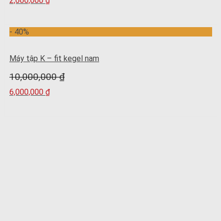
2,600,000
₫
- 40%
Máy tập K – fit kegel nam
10,000,000
₫
6,000,000
₫