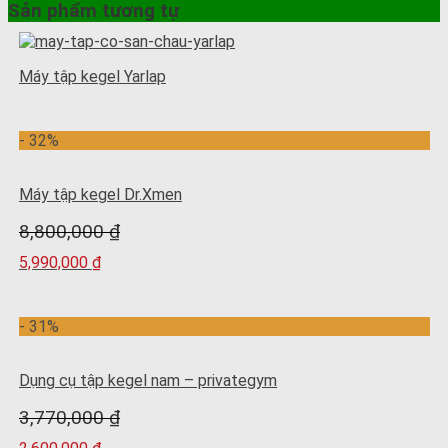
Sản phẩm tương tự
Máy tập kegel Yarlap
- 32%
Máy tập kegel Dr.Xmen
8,800,000
₫
5,990,000
₫
- 31%
Dụng cụ tập kegel nam – privategym
3,770,000
₫