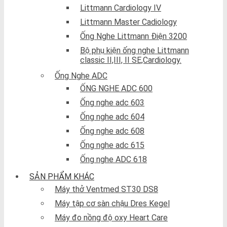
Littmann Cardiology IV
Littmann Master Cadiology
Ống Nghe Littmann Điện 3200
Bộ phụ kiện ống nghe Littmann
classic II,III, II SE,Cardiology.
Ống Nghe ADC
ỐNG NGHE ADC 600
Ống nghe adc 603
Ống nghe adc 604
Ống nghe adc 608
Ống nghe adc 615
Ống nghe ADC 618
SẢN PHẨM KHÁC
Máy thở Ventmed ST30 DS8
Máy tập cơ sàn chậu Dres Kegel
Máy đo nồng độ oxy Heart Care