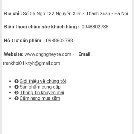
THÔNG TIN LIÊN HỆ
Địa chỉ :
Số 56 Ngõ 132 Nguyễn Xiển - Thanh Xuân - Hà Nội
Điện thoại chăm sóc khách hàng :
0948802788
Hỗ trợ sản phẩm :
0948802788
Website:
www.ongngheyte.com -
Email:
trankhoi01.ktyh@gmail.com
VỀ CHÚNG TÔI
Giới thiệu về chúng tôi
Sản phẩm cung cấp
Thông tin khuyến mãi
Cẩm nang mua sắm
BẢN ĐỒ CHỈ ĐƯỜNG