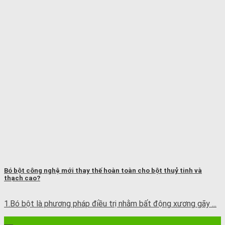
Bó bột công nghệ mới thay thế hoàn toàn cho bột thuỷ tinh và
thạch cao?
1.Bó bột là phương pháp điều trị nhằm bất động xương gãy ...
12