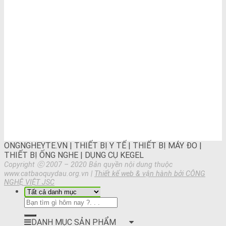
ONGNGHEYTE.VN | THIẾT BỊ Y TẾ | THIẾT BỊ MÁY ĐO |
THIẾT BỊ ỐNG NGHE | DỤNG CỤ KEGEL
Copyright ⓒ 2007 – 2020 Bản quyền nội dung thuộc
www.catbaoquydau.org.vn |
Thiết kế web & vận hành bởi CÔNG
NGHỆ VIỆT JSC
DANH MỤC SẢN PHẨM