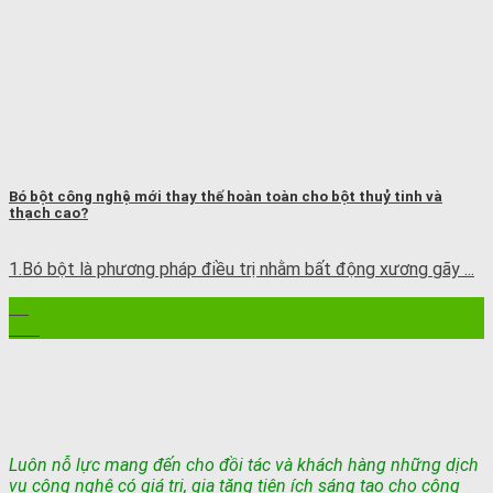
Bó bột công nghệ mới thay thế hoàn toàn cho bột thuỷ tinh và
thạch cao?
1.Bó bột là phương pháp điều trị nhằm bất động xương gãy ...
12
Th8
Luôn nỗ lực mang đến cho đồi tác và khách hàng những dịch
vụ công nghệ có giá trị, gia tăng tiện ích sáng tạo cho cộng