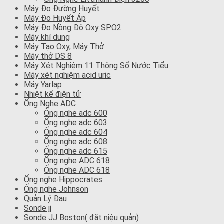
Máy Đo Đường Huyết
Máy Đo Huyết Áp
Máy Đo Nồng Độ Oxy SPO2
Máy khí dung
Máy Tạo Oxy, Máy Thở
Máy thở DS 8
Máy Xét Nghiệm 11 Thông Số Nước Tiểu
Máy xét nghiệm acid uric
Máy Yarlap
Nhiệt kế điện tử
Ống Nghe ADC
Ống nghe adc 600
Ống nghe adc 603
Ống nghe adc 604
Ống nghe adc 608
Ống nghe adc 615
Ống nghe ADC 618
Ống nghe ADC 618
Ống nghe Hippocrates
Ống nghe Johnson
Quản Lý Đau
Sonde jj
Sonde JJ Boston( đặt niệu quản)