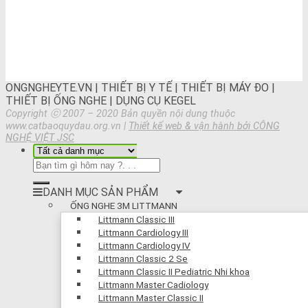
ONGNGHEYTE.VN | THIẾT BỊ Y TẾ | THIẾT BỊ MÁY ĐO |
THIẾT BỊ ỐNG NGHE | DỤNG CỤ KEGEL
Copyright ⓒ 2007 – 2020 Bản quyền nội dung thuộc
www.catbaoquydau.org.vn |
Thiết kế web & vận hành bởi CÔNG
NGHỆ VIỆT JSC
DANH MỤC SẢN PHẨM
ỐNG NGHE 3M LITTMANN
Littmann Classic III
Littmann Cardiology III
Littmann Cardiology IV
Littmann Classic 2 Se
Littmann Classic II Pediatric Nhi khoa
Littmann Master Cadiology
Littmann Master Classic II