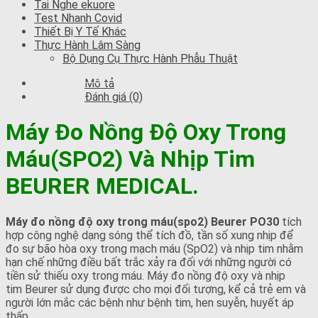
Tai Nghe ekuore
Test Nhanh Covid
Thiết Bị Y Tế Khác
Thực Hành Lâm Sàng
Bộ Dụng Cụ Thực Hành Phẫu Thuật
Mô tả
Đánh giá (0)
Máy Đo Nồng Độ Oxy Trong
Máu(SPO2) Và Nhịp Tim
BEURER MEDICAL.
Máy đo nồng độ oxy trong máu(spo2) Beurer PO30
tích
hợp công nghệ dạng sóng thể tích đồ, tần số xung nhịp để
đo sự bão hòa oxy trong mạch máu (SpO2) và nhịp tim nhằm
hạn chế những điều bất trắc xảy ra đối với những người có
tiền sử thiếu oxy trong máu. Máy đo nồng độ oxy và nhịp
tim Beurer sử dụng được cho mọi đối tượng, kể cả trẻ em và
người lớn mắc các bệnh như bệnh tim, hen suyễn, huyết áp
thấp…