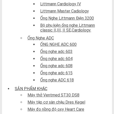
Littmann Cardiology IV
Littmann Master Cadiology
Ống Nghe Littmann Điện 3200
Bộ phụ kiện ống nghe Littmann
classic II,III, II SE,Cardiology.
Ống Nghe ADC
ỐNG NGHE ADC 600
Ống nghe adc 603
Ống nghe adc 604
Ống nghe adc 608
Ống nghe adc 615
Ống nghe ADC 618
SẢN PHẨM KHÁC
Máy thở Ventmed ST30 DS8
Máy tập cơ sàn chậu Dres Kegel
Máy đo nồng độ oxy Heart Care