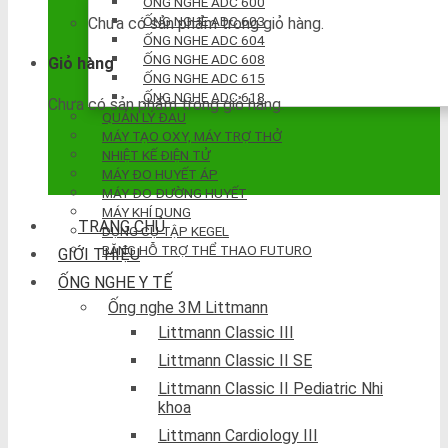
ỐNG NGHE ADC 600
ỐNG NGHE ADC 603
Chưa có sản phẩm trong giỏ hàng.
ỐNG NGHE ADC 604
ỐNG NGHE ADC 608
Giỏ hàng
ỐNG NGHE ADC 615
ỐNG NGHE ADC 618
Chưa có sản phẩm trong giỏ hàng.
QUẢN LÝ ĐAU
MÁY TẠO OXY, MÁY TRỢ THỞ
NHIỆT KẾ ĐIỆN TỬ
MÁY ĐO HUYẾT ÁP
MÁY ĐO ĐƯỜNG HUYẾT
MÁY KHÍ DUNG
TRANG CHỦ
DỤNG CỤ TẬP KEGEL
BĂNG HỖ TRỢ THỂ THAO FUTURO
GIỚI THIỆU
ỐNG NGHE Y TẾ
Ống nghe 3M Littmann
Littmann Classic III
Littmann Classic II SE
Littmann Classic II Pediatric Nhi
khoa
Littmann Cardiology III