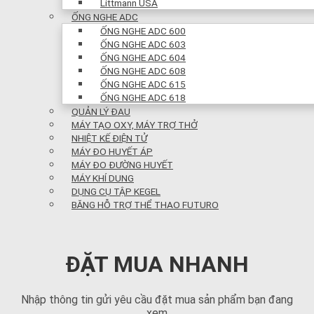
Littmann USA
ỐNG NGHE ADC
ỐNG NGHE ADC 600
ỐNG NGHE ADC 603
ỐNG NGHE ADC 604
ỐNG NGHE ADC 608
ỐNG NGHE ADC 615
ỐNG NGHE ADC 618
QUẢN LÝ ĐAU
MÁY TẠO OXY, MÁY TRỢ THỞ
NHIỆT KẾ ĐIỆN TỬ
MÁY ĐO HUYẾT ÁP
MÁY ĐO ĐƯỜNG HUYẾT
MÁY KHÍ DUNG
DỤNG CỤ TẬP KEGEL
BĂNG HỖ TRỢ THỂ THAO FUTURO
ĐẶT MUA NHANH
Nhập thông tin gửi yêu cầu đặt mua sản phẩm bạn đang
xem