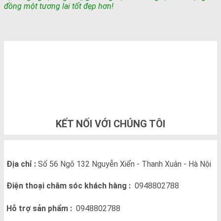
đồng một tương lai tốt đẹp hơn!
TỔNG ĐÀI TƯ VẤN & ĐẶT HÀNG
0948802788
KẾT NỐI VỚI CHÚNG TÔI
THÔNG TIN LIÊN HỆ
Địa chỉ :
Số 56 Ngõ 132 Nguyễn Xiển - Thanh Xuân - Hà Nội
Điện thoại chăm sóc khách hàng :
0948802788
Hỗ trợ sản phẩm :
0948802788