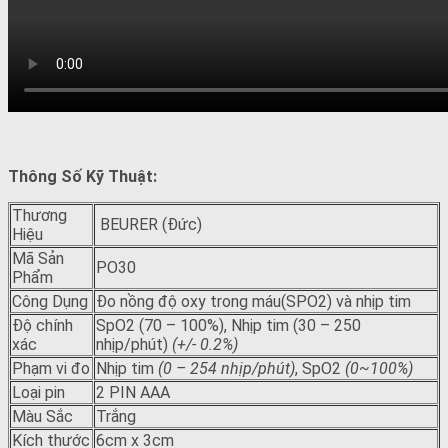
Thông Số Kỹ Thuật:
Thương
BEURER (Đức)
Hiệu
Mã Sản
PO30
Phẩm
Công Dụng
Đo nồng độ oxy trong máu(SPO2) và nhịp tim
Độ chính
SpO2 (70 – 100%), Nhịp tim (30 – 250
xác
nhịp/phút)
(+/- 0.2%)
Phạm vi đo
Nhịp tim
(0 – 254 nhịp/phút)
, SpO2
(0~100%)
Loại pin
2 PIN AAA
Màu Sắc
Trắng
Kích thước
6cm x 3cm