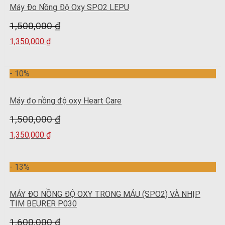
Máy Đo Nồng Độ Oxy SPO2 LEPU
1,500,000
₫
1,350,000
₫
- 10%
Máy đo nồng độ oxy Heart Care
1,500,000
₫
1,350,000
₫
- 13%
MÁY ĐO NỒNG ĐỘ OXY TRONG MÁU (SPO2) VÀ NHỊP
TIM BEURER P030
1,600,000
₫