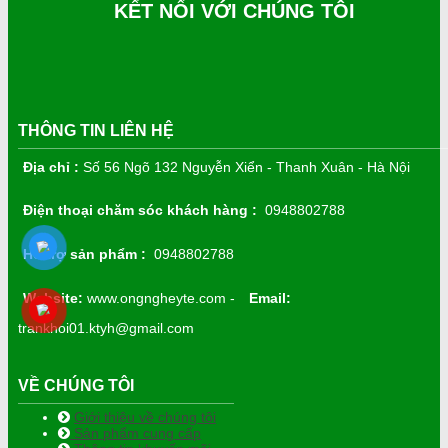
KẾT NỐI VỚI CHÚNG TÔI
THÔNG TIN LIÊN HỆ
Địa chỉ :
Số 56 Ngõ 132 Nguyễn Xiển - Thanh Xuân - Hà Nội
Điện thoại chăm sóc khách hàng :
0948802788
Hỗ trợ sản phẩm :
0948802788
Website:
www.ongngheyte.com -
Email:
trankhoi01.ktyh@gmail.com
VỀ CHÚNG TÔI
Giới thiệu về chúng tôi
Sản phẩm cung cấp