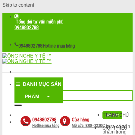
Skip to content
Tổng đài tư vấn miễn phí:
0948802788
0948802788
Hotline mua hàng
DANH MỤC SẢN
PHẨM
TRANG CHỦ
Giỏ hàng
0948802788
Cửa hàng
Hotline mua hàng
Mở cửa: 8:00 - 22:00
Chưa có sản
GIỚI THIỆU
phẩm trong