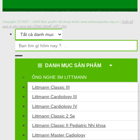
ONGNGHEYTE.VN | THIẾT BỊ Y TẾ | THIẾT BỊ MÁY ĐO | THIẾT BỊ ỐNG NGHE |
DỤNG CỤ KEGEL
Copyright ⓒ 2007 – 2020 Bản quyền nội dung thuộc www.catbaoquydau.org.vn |
Thiết kế
web & vận hành bởi CÔNG NGHỆ VIỆT JSC
DANH MỤC SẢN PHẨM
ỐNG NGHE 3M LITTMANN
Littmann Classic III
Littmann Cardiology III
Littmann Cardiology IV
Littmann Classic 2 Se
Littmann Classic II Pediatric Nhi khoa
Littmann Master Cadiology