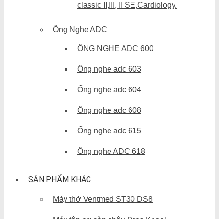
classic II,III, II SE,Cardiology.
Ống Nghe ADC
ỐNG NGHE ADC 600
Ống nghe adc 603
Ống nghe adc 604
Ống nghe adc 608
Ống nghe adc 615
Ống nghe ADC 618
SẢN PHẨM KHÁC
Máy thở Ventmed ST30 DS8