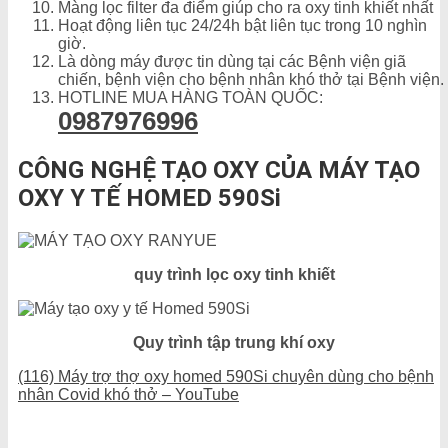
Màng lọc filter đa điểm giúp cho ra oxy tinh khiết nhất
Hoạt động liên tục 24/24h bật liên tục trong 10 nghìn
giờ.
Là dòng máy được tin dùng tại các Bệnh viện giã
chiến, bệnh viện cho bệnh nhân khó thở tại Bệnh viện.
HOTLINE MUA HÀNG TOÀN QUỐC:
0987976996
CÔNG NGHỆ TẠO OXY CỦA MÁY TẠO
OXY Y TẾ HOMED 590Si
quy trình lọc oxy tinh khiết
Quy trình tập trung khí oxy
(116) Máy trợ thợ oxy homed 590Si chuyên dùng cho bệnh
nhân Covid khó thở – YouTube