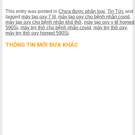
This entry was posted in
Chưa được phân loại
,
Tin Tức
and
tagged
máy tạo oxy 7 lít
,
máy tạo oxy cho bệnh nhân covid
,
máy tạo oxy cho bệnh nhân khó thở
,
máy tạo oxy y tế homed
590Si
,
máy trợ thở cho bệnh nhân covid
,
máy trợ thở oxy
,
máy trợ thở oxy homed 590Si
.
THÔNG TIN MỚI ĐƯA KHÁC