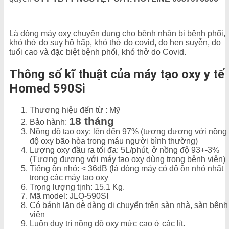
Là dòng máy oxy chuyên dụng cho bệnh nhân bị bệnh phổi,
khó thở do suy hô hấp, khó thở do covid, do hen suyễn, do
tuổi cao và đặc biệt bệnh phổi, khó thở do Covid.
Thông số kĩ thuật của máy tạo oxy y tế
Homed 590Si
Thương hiệu đến từ : Mỹ
18 tháng
Bảo hành:
Nồng độ tạo oxy: lên đến 97% (tương đương với nồng
độ oxy bão hòa trong máu người bình thường)
Lượng oxy đầu ra tối đa: 5L/phút, ở nồng độ 93+-3%
(Tương đương với máy tạo oxy dùng trong bệnh viện)
Tiếng ồn nhỏ: < 36dB (là dòng máy có độ ồn nhỏ nhất
trong các máy tạo oxy
Trọng lượng tịnh: 15.1 Kg.
Mã model: JLO-590SI
Có bánh lăn dễ dàng di chuyển trên sàn nhà, sàn bệnh
viện
Luôn duy trì nồng độ oxy mức cao ở các lít.