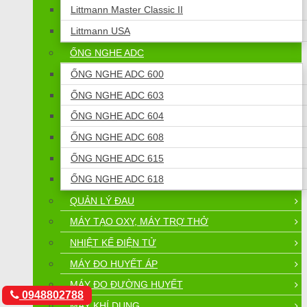
Littmann Master Classic II
Littmann USA
ỐNG NGHE ADC
ỐNG NGHE ADC 600
ỐNG NGHE ADC 603
ỐNG NGHE ADC 604
ỐNG NGHE ADC 608
ỐNG NGHE ADC 615
ỐNG NGHE ADC 618
QUẢN LÝ ĐAU
MÁY TẠO OXY, MÁY TRỢ THỞ
NHIỆT KẾ ĐIỆN TỬ
MÁY ĐO HUYẾT ÁP
MÁY ĐO ĐƯỜNG HUYẾT
0948802788
MÁY KHÍ DUNG