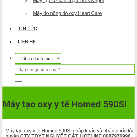
Máy tập cơ sàn chậu Dres Kegel
Máy đo nồng độ oxy Heart Care
TIN TỨC
LIÊN HỆ
Máy tạo oxy y tế Homed 590Si
Máy tạo oxy y tế Homed 590Si nhập khẩu và phân phối độc
quyền
CTY TBYT NGUYỆT CÁT. HOTLINE 0987976996