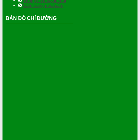
Thông tin khuyến mãi
Cẩm nang mua sắm
BẢN ĐỒ CHỈ ĐƯỜNG