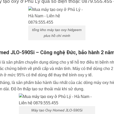
y tạo oxy ở Phủ Lý qua số điện thoại: 0879.555.455 
tổng kho máy tạo oxy hidgeem
plus hồ chí minh
Homed JLO-590Si – Công nghệ Đức, bảo hành 2 năm
à sản phẩm chuyên dụng dùng cho y tế hỗ trợ điều trị bệnh nh
ác chứng bệnh về phổi cấp và mãn tính. Máy có thể dùng cho 2
nh ở mức 95% có thể dùng để thay thế bình oxy y tế.
 tháng, là sản phẩm bảo hành lâu nhất của các dòng máy oxy h
n dài. Độ ồn thấp tạo sự thoải mái khi sử dụng.
Máy tạo Oxy Homed JLO-590Si