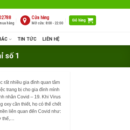
02788
Cửa hàng
Giỏ hàng
 mua hàng
Mở cửa: 8:00 - 22:00
HÁC
TIN TỨC
LIÊN HỆ
ỉ số 1
 rất nhiều gia đình quan tâm
ệc trang bị cho gia đình mình
nh nhân Covid – 19. Khi Virus
oxy cần thiết, họ có thể chết
h nền liên quan đến Covid như:
ơ thể,…