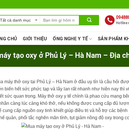
09488
Hotline
NG CHỦ
GIỚI THIỆU
ỐNG NGHE Y TẾ
SẢN PHẨM K
áy tạo oxy ở Phủ Lý – Hà Nam – Địa ch
 máy thở oxy tại Phủ Lý – Hà Nam ở đâu uy tín là câu hỏi được
n biến hết sức phức tạp và lây lan rất nhanh như hiện nay thì vi
hết sức quan trọng. Máy thở oxy y tế chính là phao cứu mạng bệ
 nhân càng lúc càng khó thở, nếu không được cung cấp đủ lượng 
ế cung cấp nguồn oxy tinh khiết giúp điều trị và hỗ trợ các bện
hế quản, phổi tắc nghẽn mãn tính, tụt giảm nồng độ oxy trong c