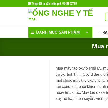
Skip
Tổng đài tư vấn miễn phí: 0948802788
to
content
DANH MỤC SẢN PHẨM
TRA
Mua m
Mua máy tạo oxy ở Phủ Lý, mua
trước tình hình Covid đang diễ
một chiếc máy tạo oxy y tế là 
tấn công 2 lá phổi khiến bệnh
ngay tức khắc. Máy tạo oxy y t
suy hô hấp, hen suyễn, viêm p