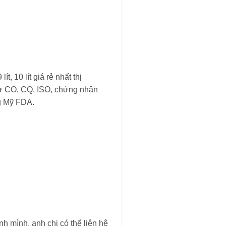
t, 10 lít giá rẻ nhất thị
xứ CO, CQ, ISO, chứng nhận
ng Mỹ FDA.
 mình, anh chị có thể liên hệ