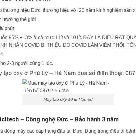
p thương hiệu Đức, thương hiệu với 20 năm kinh nghiệm sản xu
ị trường thế giới
t/ phút
út: luôn 95% +- 3% ở cả mức 1 lít và 10 lít. ĐÂY LÀ ĐIỀU R
H NHÂN COVID BỊ THIẾU DO COVID LÀM VIÊM PHỔI, T
24
cho 2-3 người cùng 1 lúc.
y tạo oxy ở Phủ Lý – Hà Nam qua số điện thoại: 087
Máy tạo oxy 10 lít Homed
 Micitech – Công nghệ Đức – Bảo hành 3 năm
là dòng máy cao cấp hàng đầu tại Đức. Dùng trong điều trị b