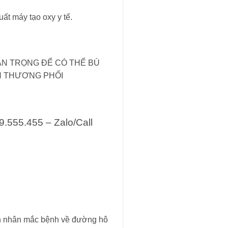
ất máy tạo oxy y tế.
ẤT QUAN TRỌNG ĐỂ CÓ THỂ BÙ
ỔN THƯƠNG PHỔI
9.555.455 – Zalo/Call
ệnh nhân mắc bệnh về đường hô