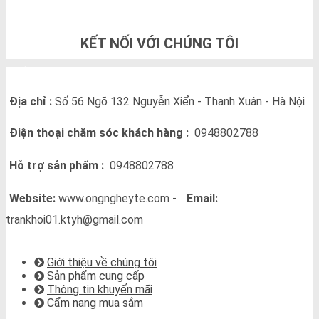
KẾT NỐI VỚI CHÚNG TÔI
THÔNG TIN LIÊN HỆ
Địa chỉ :
Số 56 Ngõ 132 Nguyễn Xiển - Thanh Xuân - Hà Nội
Điện thoại chăm sóc khách hàng :
0948802788
Hỗ trợ sản phẩm :
0948802788
Website:
www.ongngheyte.com -
Email:
trankhoi01.ktyh@gmail.com
VỀ CHÚNG TÔI
Giới thiệu về chúng tôi
Sản phẩm cung cấp
Thông tin khuyến mãi
Cẩm nang mua sắm