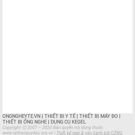
BẢN ĐỒ CHỈ ĐƯỜNG
ONGNGHEYTE.VN | THIẾT BỊ Y TẾ | THIẾT BỊ MÁY ĐO |
THIẾT BỊ ỐNG NGHE | DỤNG CỤ KEGEL
Copyright ⓒ 2007 – 2020 Bản quyền nội dung thuộc
www.catbaoquydau.org.vn |
Thiết kế web & vận hành bởi CÔNG