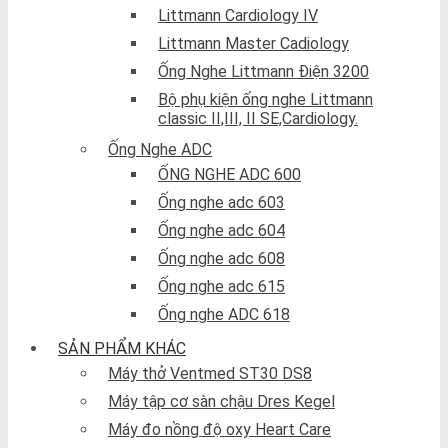
Littmann Cardiology IV
Littmann Master Cadiology
Ống Nghe Littmann Điện 3200
Bộ phụ kiện ống nghe Littmann
classic II,III, II SE,Cardiology.
Ống Nghe ADC
ỐNG NGHE ADC 600
Ống nghe adc 603
Ống nghe adc 604
Ống nghe adc 608
Ống nghe adc 615
Ống nghe ADC 618
SẢN PHẨM KHÁC
Máy thở Ventmed ST30 DS8
Máy tập cơ sàn chậu Dres Kegel
Máy đo nồng độ oxy Heart Care