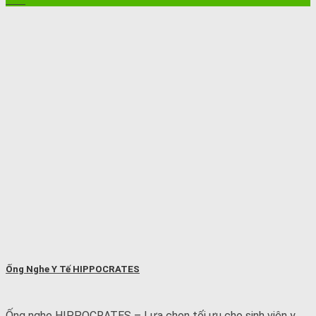
Ống Nghe Y Tế HIPPOCRATES
Ống nghe HIPPOCRATES – Lựa chọn tối ưu cho sinh viên y ...