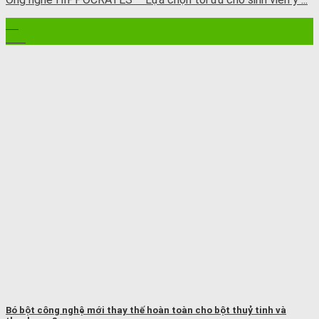
11
Th7
Bó bột công nghệ mới thay thế hoàn toàn cho bột thuỷ tinh và