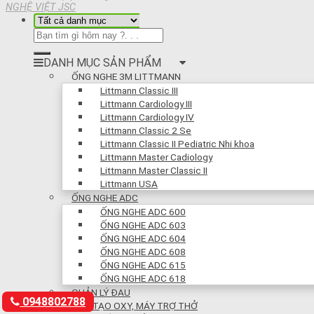
NGHỆ VIỆT JSC
DANH MỤC SẢN PHẨM
ỐNG NGHE 3M LITTMANN
Littmann Classic III
Littmann Cardiology III
Littmann Cardiology IV
Littmann Classic 2 Se
Littmann Classic II Pediatric Nhi khoa
Littmann Master Cadiology
Littmann Master Classic II
Littmann USA
ỐNG NGHE ADC
ỐNG NGHE ADC 600
ỐNG NGHE ADC 603
ỐNG NGHE ADC 604
ỐNG NGHE ADC 608
ỐNG NGHE ADC 615
ỐNG NGHE ADC 618
QUẢN LÝ ĐAU
0948802788
MÁY TẠO OXY, MÁY TRỢ THỞ