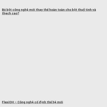
Bó bột công nghệ mới thay thế hoàn toàn cho bột thuỷ tinh và
thạch cao?
FlexiOH – Công nghệ cố định thế hệ mới