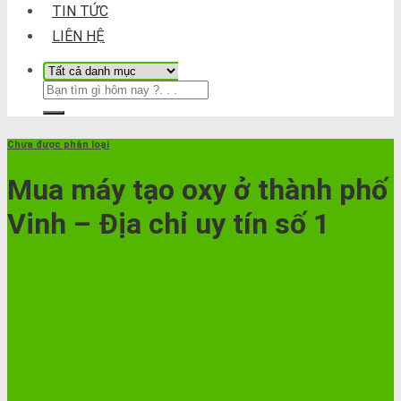
TIN TỨC
LIÊN HỆ
Chưa được phân loại
Mua máy tạo oxy ở thành phố
Vinh – Địa chỉ uy tín số 1