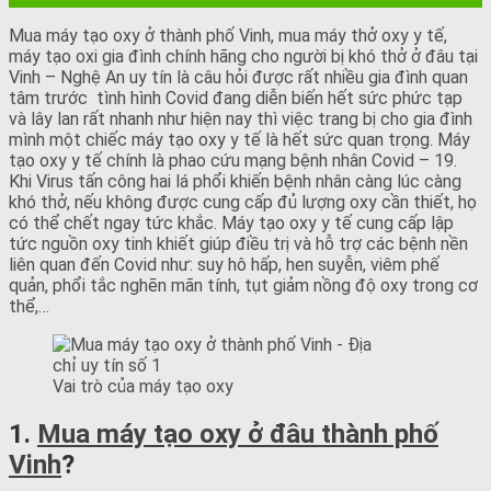
Mua máy tạo oxy ở thành phố Vinh, mua máy thở oxy y tế,
máy tạo oxi gia đình chính hãng cho người bị khó thở ở đâu tại
Vinh – Nghệ An uy tín là câu hỏi được rất nhiều gia đình quan
tâm trước tình hình Covid đang diễn biến hết sức phức tạp
và lây lan rất nhanh như hiện nay thì việc trang bị cho gia đình
mình một chiếc máy tạo oxy y tế là hết sức quan trọng. Máy
tạo oxy y tế chính là phao cứu mạng bệnh nhân Covid – 19.
Khi Virus tấn công hai lá phổi khiến bệnh nhân càng lúc càng
khó thở, nếu không được cung cấp đủ lượng oxy cần thiết, họ
có thể chết ngay tức khắc. Máy tạo oxy y tế cung cấp lập
tức nguồn oxy tinh khiết giúp điều trị và hỗ trợ các bệnh nền
liên quan đến Covid như: suy hô hấp, hen suyễn, viêm phế
quản, phổi tắc nghẽn mãn tính, tụt giảm nồng độ oxy trong cơ
thể,…
Vai trò của máy tạo oxy
1.
Mua máy tạo oxy ở đâu thành phố
Vinh
?