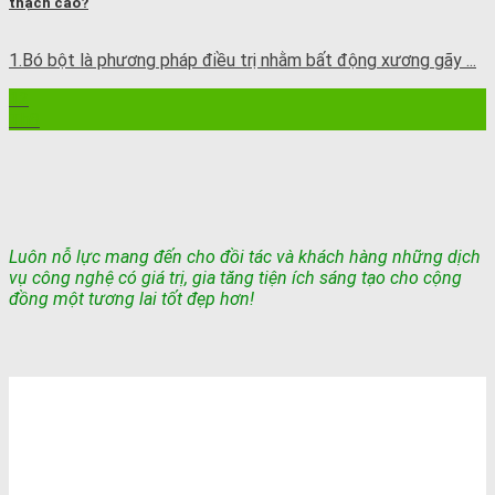
thạch cao?
1.Bó bột là phương pháp điều trị nhằm bất động xương gãy ...
12
Th8
Luôn nỗ lực mang đến cho đồi tác và khách hàng những dịch
vụ công nghệ có giá trị, gia tăng tiện ích sáng tạo cho cộng
đồng một tương lai tốt đẹp hơn!
TỔNG ĐÀI TƯ VẤN & ĐẶT HÀNG
0948802788