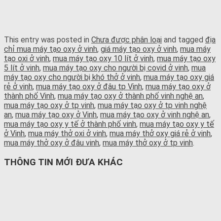
This entry was posted in
Chưa được phân loại
and tagged
địa
chỉ mua máy tạo oxy ở vinh
,
giá máy tạo oxy ở vinh
,
mua máy
tạo oxi ở vinh
,
mua máy tạo oxy 10 lít ở vinh
,
mua máy tạo oxy
5 lít ở vinh
,
mua máy tạo oxy cho người bị covid ở vinh
,
mua
máy tạo oxy cho người bị khó thở ở vinh
,
mua máy tạo oxy giá
rẻ ở vinh
,
mua máy tạo oxy ở đâu tp Vinh
,
mua máy tạo oxy ở
thành phố Vinh
,
mua máy tạo oxy ở thành phố vinh nghệ an
,
mua máy tạo oxy ở tp vinh
,
mua máy tạo oxy ở tp vinh nghệ
an
,
mua máy tạo oxy ở Vinh
,
mua máy tạo oxy ở vinh nghệ an
,
mua máy tạo oxy y tế ở thành phố vinh
,
mua máy tạo oxy y tế
ở Vinh
,
mua máy thở oxi ở vinh
,
mua máy thở oxy giá rẻ ở vinh
,
mua máy thở oxy ở đâu vinh
,
mua máy thở oxy ở tp vinh
.
THÔNG TIN MỚI ĐƯA KHÁC