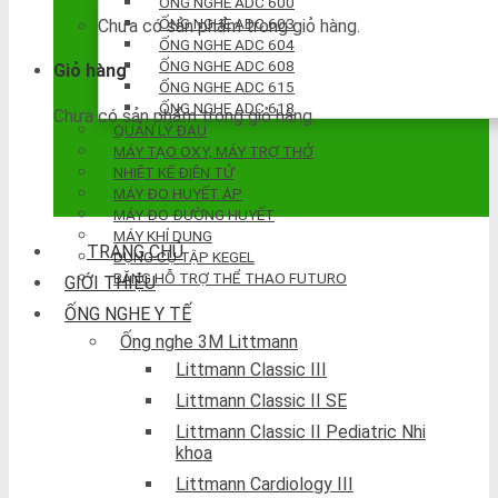
ỐNG NGHE ADC 600
ỐNG NGHE ADC 603
Chưa có sản phẩm trong giỏ hàng.
ỐNG NGHE ADC 604
ỐNG NGHE ADC 608
Giỏ hàng
ỐNG NGHE ADC 615
ỐNG NGHE ADC 618
Chưa có sản phẩm trong giỏ hàng.
QUẢN LÝ ĐAU
MÁY TẠO OXY, MÁY TRỢ THỞ
NHIỆT KẾ ĐIỆN TỬ
MÁY ĐO HUYẾT ÁP
MÁY ĐO ĐƯỜNG HUYẾT
MÁY KHÍ DUNG
TRANG CHỦ
DỤNG CỤ TẬP KEGEL
BĂNG HỖ TRỢ THỂ THAO FUTURO
GIỚI THIỆU
ỐNG NGHE Y TẾ
Ống nghe 3M Littmann
Littmann Classic III
Littmann Classic II SE
Littmann Classic II Pediatric Nhi
khoa
Littmann Cardiology III