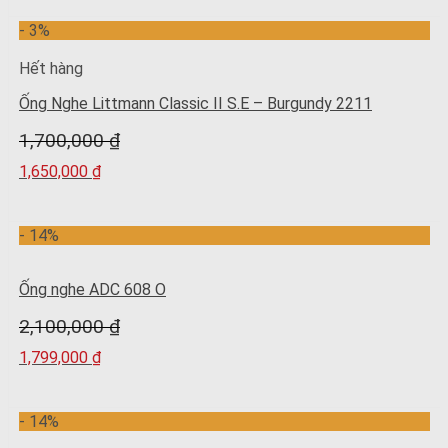
- 3%
Hết hàng
Ống Nghe Littmann Classic II S.E – Burgundy 2211
1,700,000
₫
1,650,000
₫
- 14%
Ống nghe ADC 608 O
2,100,000
₫
1,799,000
₫
- 14%