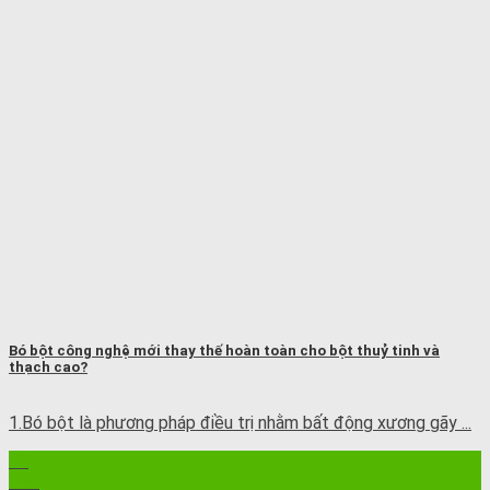
Bó bột công nghệ mới thay thế hoàn toàn cho bột thuỷ tinh và
thạch cao?
1.Bó bột là phương pháp điều trị nhằm bất động xương gãy ...
12
Th8