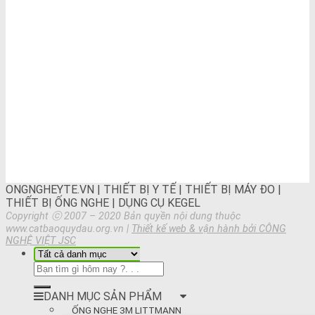
ONGNGHEYTE.VN | THIẾT BỊ Y TẾ | THIẾT BỊ MÁY ĐO |
THIẾT BỊ ỐNG NGHE | DỤNG CỤ KEGEL
Copyright ⓒ 2007 – 2020 Bản quyền nội dung thuộc
www.catbaoquydau.org.vn |
Thiết kế web & vận hành bởi CÔNG
NGHỆ VIỆT JSC
DANH MỤC SẢN PHẨM
ỐNG NGHE 3M LITTMANN