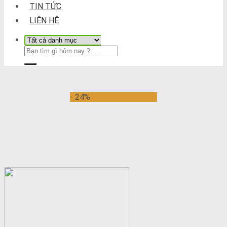
TIN TỨC
LIÊN HỆ
- 24%