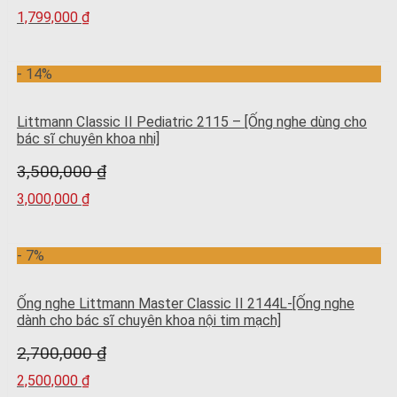
1,799,000
₫
- 14%
Littmann Classic II Pediatric 2115 – [Ống nghe dùng cho
bác sĩ chuyên khoa nhi]
3,500,000
₫
3,000,000
₫
- 7%
Ống nghe Littmann Master Classic II 2144L-[Ống nghe
dành cho bác sĩ chuyên khoa nội tim mạch]
2,700,000
₫
2,500,000
₫