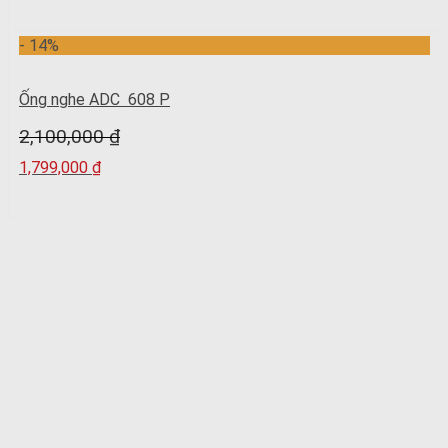
- 14%
Ống nghe ADC 608 P
2,100,000
₫
1,799,000
₫