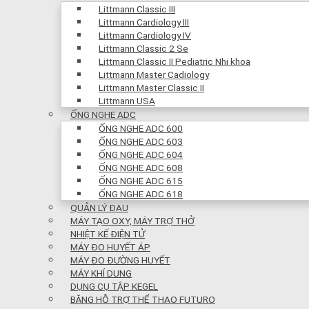
Littmann Classic III
Littmann Cardiology III
Littmann Cardiology IV
Littmann Classic 2 Se
Littmann Classic II Pediatric Nhi khoa
Littmann Master Cadiology
Littmann Master Classic II
Littmann USA
ỐNG NGHE ADC
ỐNG NGHE ADC 600
ỐNG NGHE ADC 603
ỐNG NGHE ADC 604
ỐNG NGHE ADC 608
ỐNG NGHE ADC 615
ỐNG NGHE ADC 618
QUẢN LÝ ĐAU
MÁY TẠO OXY, MÁY TRỢ THỞ
NHIỆT KẾ ĐIỆN TỬ
MÁY ĐO HUYẾT ÁP
MÁY ĐO ĐƯỜNG HUYẾT
MÁY KHÍ DUNG
DỤNG CỤ TẬP KEGEL
BĂNG HỖ TRỢ THỂ THAO FUTURO