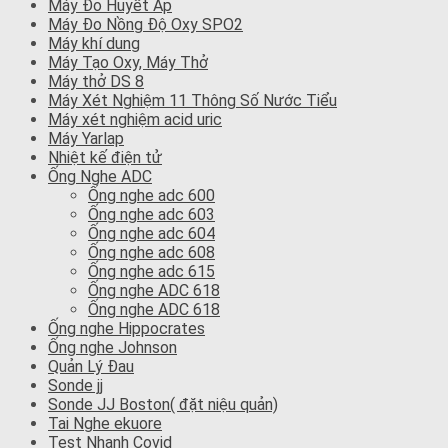
Máy Đo Huyết Áp
Máy Đo Nồng Độ Oxy SPO2
Máy khí dung
Máy Tạo Oxy, Máy Thở
Máy thở DS 8
Máy Xét Nghiệm 11 Thông Số Nước Tiểu
Máy xét nghiệm acid uric
Máy Yarlap
Nhiệt kế điện tử
Ống Nghe ADC
Ống nghe adc 600
Ống nghe adc 603
Ống nghe adc 604
Ống nghe adc 608
Ống nghe adc 615
Ống nghe ADC 618
Ống nghe ADC 618
Ống nghe Hippocrates
Ống nghe Johnson
Quản Lý Đau
Sonde jj
Sonde JJ Boston( đặt niệu quản)
Tai Nghe ekuore
Test Nhanh Covid