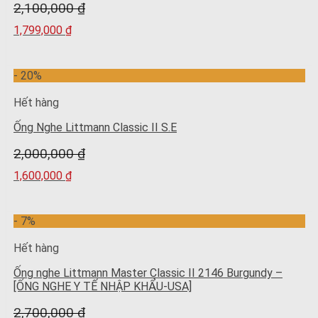
2,100,000
₫
1,799,000
₫
- 20%
Hết hàng
Ống Nghe Littmann Classic II S.E
2,000,000
₫
1,600,000
₫
- 7%
Hết hàng
Ống nghe Littmann Master Classic II 2146 Burgundy –
[ỐNG NGHE Y TẾ NHẬP KHẨU-USA]
2,700,000
₫