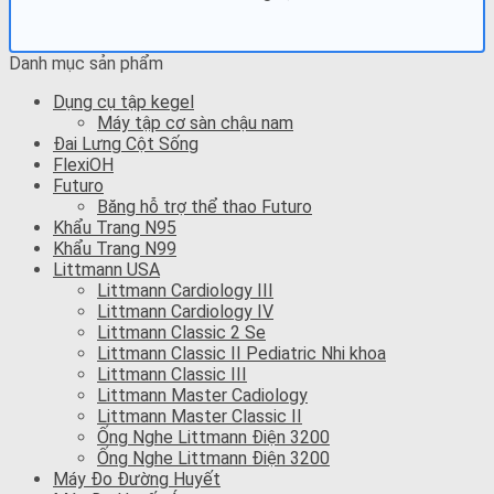
Danh mục sản phẩm
Dụng cụ tập kegel
Máy tập cơ sàn chậu nam
Đai Lưng Cột Sống
FlexiOH
Futuro
Băng hỗ trợ thể thao Futuro
Khẩu Trang N95
Khẩu Trang N99
Littmann USA
Littmann Cardiology III
Littmann Cardiology IV
Littmann Classic 2 Se
Littmann Classic II Pediatric Nhi khoa
Littmann Classic III
Littmann Master Cadiology
Littmann Master Classic II
Ống Nghe Littmann Điện 3200
Ống Nghe Littmann Điện 3200
Máy Đo Đường Huyết