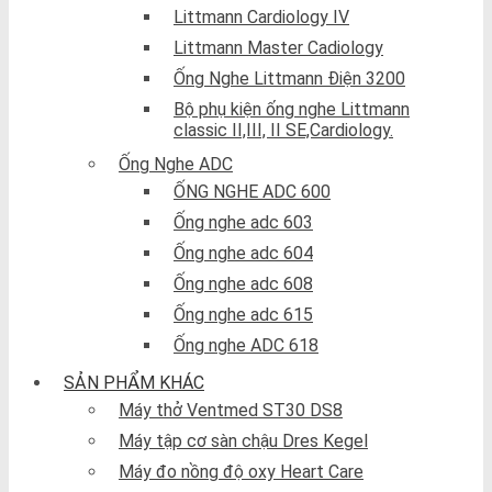
Littmann Cardiology IV
Littmann Master Cadiology
Ống Nghe Littmann Điện 3200
Bộ phụ kiện ống nghe Littmann
classic II,III, II SE,Cardiology.
Ống Nghe ADC
ỐNG NGHE ADC 600
Ống nghe adc 603
Ống nghe adc 604
Ống nghe adc 608
Ống nghe adc 615
Ống nghe ADC 618
SẢN PHẨM KHÁC
Máy thở Ventmed ST30 DS8
Máy tập cơ sàn chậu Dres Kegel
Máy đo nồng độ oxy Heart Care