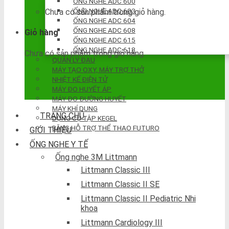
ỐNG NGHE ADC 600
ỐNG NGHE ADC 603
Chưa có sản phẩm trong giỏ hàng.
ỐNG NGHE ADC 604
ỐNG NGHE ADC 608
Giỏ hàng
ỐNG NGHE ADC 615
ỐNG NGHE ADC 618
Chưa có sản phẩm trong giỏ hàng.
QUẢN LÝ ĐAU
MÁY TẠO OXY, MÁY TRỢ THỞ
NHIỆT KẾ ĐIỆN TỬ
MÁY ĐO HUYẾT ÁP
MÁY ĐO ĐƯỜNG HUYẾT
MÁY KHÍ DUNG
TRANG CHỦ
DỤNG CỤ TẬP KEGEL
BĂNG HỖ TRỢ THỂ THAO FUTURO
GIỚI THIỆU
ỐNG NGHE Y TẾ
Ống nghe 3M Littmann
Littmann Classic III
Littmann Classic II SE
Littmann Classic II Pediatric Nhi
khoa
Littmann Cardiology III