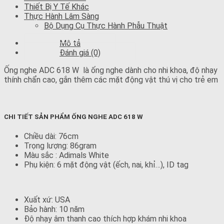
Thiết Bị Y Tế Khác
Thực Hành Lâm Sàng
Bộ Dụng Cụ Thực Hành Phẫu Thuật
Mô tả
Đánh giá (0)
Ống nghe ADC 618 W là ống nghe dành cho nhi khoa, độ nhạy
thính chẩn cao, gắn thêm các mặt động vật thú vị cho trẻ em
CHI TIẾT SẢN PHẨM ỐNG NGHE ADC 618 W
Chiều dài: 76cm
Trọng lượng: 86gram
Màu sắc : Adimals White
Phụ kiện: 6 mặt động vật (ếch, nai, khỉ…), ID tag
Xuất xứ: USA
Bảo hành: 10 năm
Độ nhạy âm thanh cao thích hợp khám nhi khoa