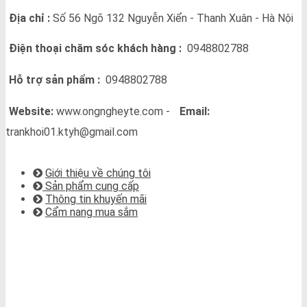
Địa chỉ :
Số 56 Ngõ 132 Nguyễn Xiển - Thanh Xuân - Hà Nội
Điện thoại chăm sóc khách hàng :
0948802788
Hỗ trợ sản phẩm :
0948802788
Website:
www.ongngheyte.com -
Email:
trankhoi01.ktyh@gmail.com
VỀ CHÚNG TÔI
Giới thiệu về chúng tôi
Sản phẩm cung cấp
Thông tin khuyến mãi
Cẩm nang mua sắm
BẢN ĐỒ CHỈ ĐƯỜNG