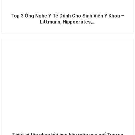
Top 3 Ống Nghe Y Tế Dành Cho Sinh Viên Y Khoa –
Littmann, Hippocrates,…
Thiết bị tập phục hồi hẹp hậu môn sau mổ Tuoren