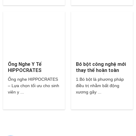
Ống Nghe Y Tế
Bó bột công nghệ mới
HIPPOCRATES
thay thế hoàn toàn
cho bột thuỷ tinh và
Ống nghe HIPPOCRATES
1.Bó bột là phương pháp
thạch cao?
– Lựa chọn tối ưu cho sinh
điều trị nhằm bất động
viên y ...
xương gãy ...