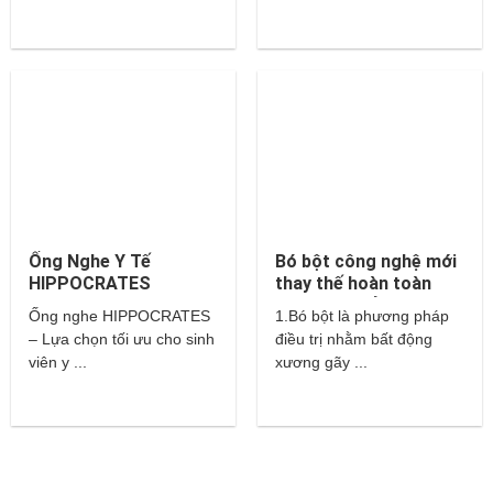
Ống Nghe Y Tế
Bó bột công nghệ mới
HIPPOCRATES
thay thế hoàn toàn
cho bột thuỷ tinh và
Ống nghe HIPPOCRATES
1.Bó bột là phương pháp
thạch cao?
– Lựa chọn tối ưu cho sinh
điều trị nhằm bất động
viên y ...
xương gãy ...