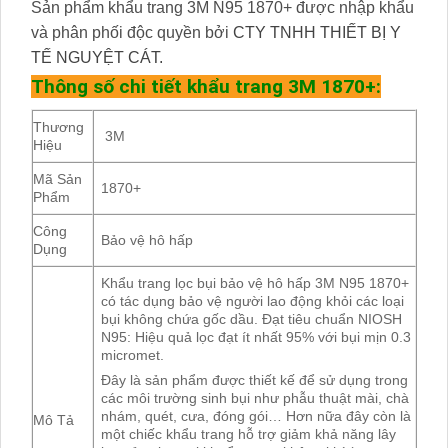
Sản phẩm khẩu trang 3M N95 1870+ được nhập khẩu
và phân phối độc quyền bởi
CTY TNHH THIẾT BỊ Y
TẾ NGUYỆT CÁT.
Thông số chi tiết khẩu trang 3M 1870+:
Thương
3M
Hiệu
Mã Sản
1870+
Phẩm
Công
Bảo vệ hô hấp
Dụng
Khẩu trang lọc bụi bảo vệ hô hấp 3M N95 1870+
có tác dụng bảo vệ người lao động khỏi các loại
bụi không chứa gốc dầu. Đạt tiêu chuẩn NIOSH
N95: Hiệu quả lọc đạt ít nhất 95% với bụi mịn 0.3
micromet.
Đây là sản phẩm được thiết kế để sử dụng trong
các môi trường sinh bụi như phẫu thuật mài, chà
nhám, quét, cưa, đóng gói… Hơn nữa đây còn là
Mô Tả
một chiếc khẩu trang hỗ trợ giảm khả năng lây