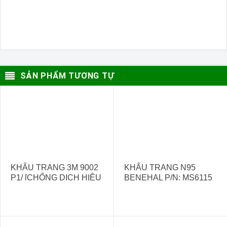
SẢN PHẨM TƯƠNG TỰ
KHẨU TRANG 3M 9002
KHẨU TRANG N95
P1/ [CHỐNG DỊCH HIỆU
BENEHAL P/N: MS6115
QỦA]
– SUZHAU SANICAL