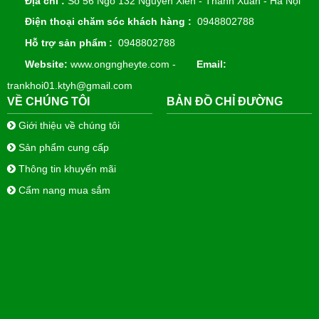
Địa chỉ :
Số 56 Ngõ 132 Nguyễn Xiển - Thanh Xuân - Hà Nội
Điện thoại chăm sóc khách hàng :
0948802788
Hỗ trợ sản phẩm :
0948802788
Website:
www.ongngheyte.com -
Email:
trankhoi01.ktyh@gmail.com
VỀ CHÚNG TÔI
BẢN ĐỒ CHỈ ĐƯỜNG
Giới thiệu về chúng tôi
Sản phẩm cung cấp
Thông tin khuyến mãi
Cẩm nang mua sắm