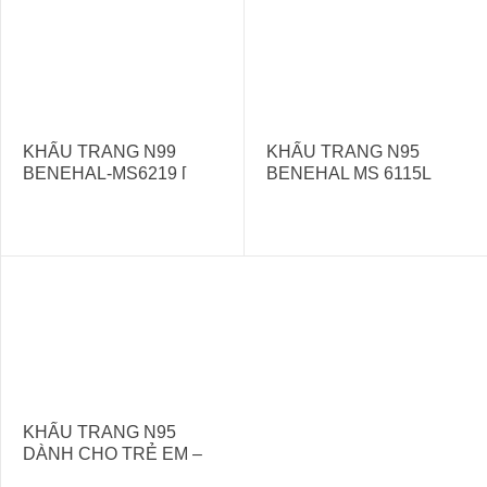
KHẨU TRANG N99
KHẨU TRANG N95
BENEHAL-MS6219 [
BENEHAL MS 6115L
NHẬP KHẨU CHÍNH
HÃNG GIÁ TỐT]
KHẨU TRANG N95
DÀNH CHO TRẺ EM –
BENEHAL/MS6815S