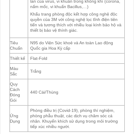
lan của virus, vi khuẩn trong không khí (corona,
nấm mốc, vi khuẩn Bacillus,…)
Khẩu trang phòng độc kết hợp công nghệ độc
quyền của 3M với công nghệ lọc tĩnh điện tiên
tiến và tương thích với nhiều loại kính bảo hộ và
thiết bị bảo vệ thính giác.
Tiêu
N95 do Viện Sức khoẻ và An toàn Lao động
Chuẩn
Quốc gia Hoa Kỳ cấp
Thiết kế
Flat-Fold
Màu
Trắng
Sắc
Quy
Cách
440 Cái/Thùng
Đóng
Gói
Phòng điều trị (Covid-19), phòng thí nghiệm,
Ứng
phòng phẫu thuật, các dịch vụ chăm sóc cá
Dụng
nhân. Khuyến khích sử dụng trong môi trường
tiếp xúc nhiều người.