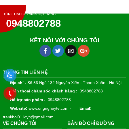
TỔNG ĐÀI TƯ VẤN & ĐẶT HÀNG
0948802788
KẾT NỐI VỚI CHÚNG TÔI
THÔNG TIN LIÊN HỆ
Địa chỉ :
Số 56 Ngõ 132 Nguyễn Xiển - Thanh Xuân - Hà Nội
Điện thoại chăm sóc khách hàng :
0948802788
Hỗ trợ sản phẩm :
0948802788
Website:
www.ongngheyte.com -
Email:
trankhoi01.ktyh@gmail.com
VỀ CHÚNG TÔI
BẢN ĐỒ CHỈ ĐƯỜNG