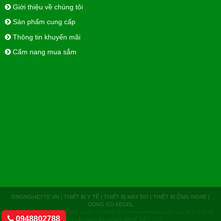
Giới thiệu về chúng tôi
Sản phẩm cung cấp
Thông tin khuyến mãi
Cẩm nang mua sắm
ONGNGHEYTE.VN | THIẾT BỊ Y TẾ | THIẾT BỊ MÁY ĐO | THIẾT BỊ ỐNG NGHE |
DỤNG CỤ KEGEL
Copyright ⓒ 2007 – 2020 Bản quyền nội dung thuộc www.catbaoquydau.org.vn |
Thiết kế
0948802788
web & vận hành bởi CÔNG NGHỆ VIỆT JSC