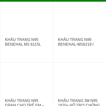
KHẨU TRANG N95
KHẨU TRANG N99
BENEHAL MS 6115L
BENEHAL-MS6219 [
NHẬP KHẨU CHÍNH
HÃNG GIÁ TỐT]
KHẨU TRANG N95
KHẨU TRANG 3M N95
DÀNH CHO TRẺ EM –
1870+ HỖ TRỢ CHỐNG