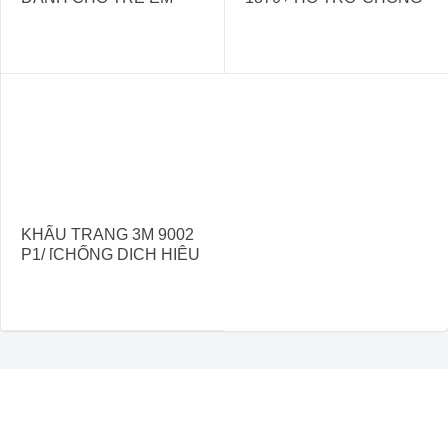
BENEHAL/MS6815S
DỊCH HIỆU QUẢ
KHẨU TRANG 3M 9002
P1/ [CHỐNG DỊCH HIỆU
QỦA]