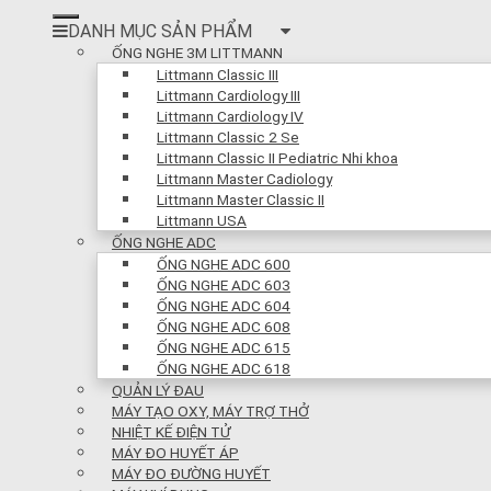
DANH MỤC SẢN PHẨM
ỐNG NGHE 3M LITTMANN
Littmann Classic III
Littmann Cardiology III
Littmann Cardiology IV
Littmann Classic 2 Se
Littmann Classic II Pediatric Nhi khoa
Littmann Master Cadiology
Littmann Master Classic II
Littmann USA
ỐNG NGHE ADC
ỐNG NGHE ADC 600
ỐNG NGHE ADC 603
ỐNG NGHE ADC 604
ỐNG NGHE ADC 608
ỐNG NGHE ADC 615
ỐNG NGHE ADC 618
QUẢN LÝ ĐAU
MÁY TẠO OXY, MÁY TRỢ THỞ
NHIỆT KẾ ĐIỆN TỬ
MÁY ĐO HUYẾT ÁP
MÁY ĐO ĐƯỜNG HUYẾT