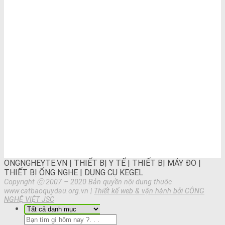
ONGNGHEYTE.VN | THIẾT BỊ Y TẾ | THIẾT BỊ MÁY ĐO |
THIẾT BỊ ỐNG NGHE | DỤNG CỤ KEGEL
Copyright ⓒ 2007 – 2020 Bản quyền nội dung thuộc
www.catbaoquydau.org.vn |
Thiết kế web & vận hành bởi CÔNG
NGHỆ VIỆT JSC