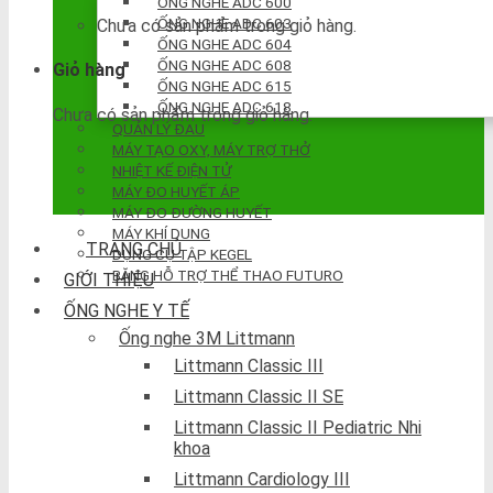
ỐNG NGHE ADC 600
ỐNG NGHE ADC 603
Chưa có sản phẩm trong giỏ hàng.
ỐNG NGHE ADC 604
ỐNG NGHE ADC 608
Giỏ hàng
ỐNG NGHE ADC 615
ỐNG NGHE ADC 618
Chưa có sản phẩm trong giỏ hàng.
QUẢN LÝ ĐAU
MÁY TẠO OXY, MÁY TRỢ THỞ
NHIỆT KẾ ĐIỆN TỬ
MÁY ĐO HUYẾT ÁP
MÁY ĐO ĐƯỜNG HUYẾT
MÁY KHÍ DUNG
TRANG CHỦ
DỤNG CỤ TẬP KEGEL
BĂNG HỖ TRỢ THỂ THAO FUTURO
GIỚI THIỆU
ỐNG NGHE Y TẾ
Ống nghe 3M Littmann
Littmann Classic III
Littmann Classic II SE
Littmann Classic II Pediatric Nhi
khoa
Littmann Cardiology III