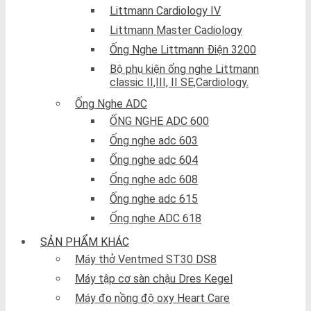
Littmann Cardiology IV
Littmann Master Cadiology
Ống Nghe Littmann Điện 3200
Bộ phụ kiện ống nghe Littmann
classic II,III, II SE,Cardiology.
Ống Nghe ADC
ỐNG NGHE ADC 600
Ống nghe adc 603
Ống nghe adc 604
Ống nghe adc 608
Ống nghe adc 615
Ống nghe ADC 618
SẢN PHẨM KHÁC
Máy thở Ventmed ST30 DS8
Máy tập cơ sàn chậu Dres Kegel
Máy đo nồng độ oxy Heart Care