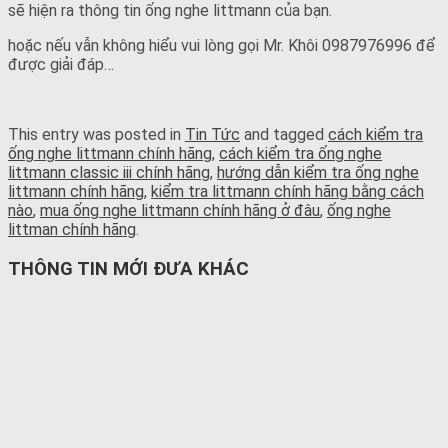
sẽ hiện ra thông tin ống nghe littmann của bạn.
hoặc nếu vẫn không hiểu vui lòng gọi Mr. Khôi 0987976996 để
được giải đáp…
This entry was posted in
Tin Tức
and tagged
cách kiểm tra
ống nghe littmann chính hãng
,
cách kiểm tra ống nghe
littmann classic iii chính hãng
,
hướng dẫn kiểm tra ống nghe
littmann chính hãng
,
kiểm tra littmann chính hãng bằng cách
nào
,
mua ống nghe littmann chính hãng ở đâu
,
ống nghe
littman chính hãng
.
THÔNG TIN MỚI ĐƯA KHÁC