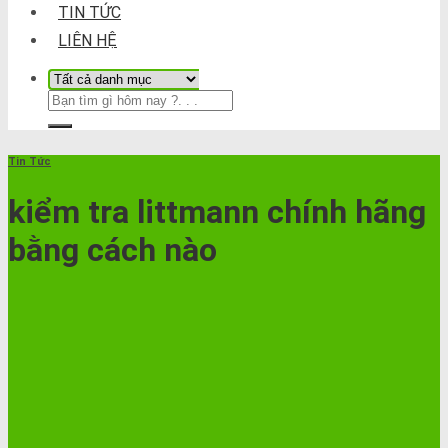
TIN TỨC
LIÊN HỆ
Tin Tức
kiểm tra littmann chính hãng
bằng cách nào