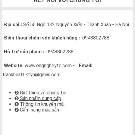
KẾT NỐI VỚI CHÚNG TÔI
THÔNG TIN LIÊN HỆ
Địa chỉ :
Số 56 Ngõ 132 Nguyễn Xiển - Thanh Xuân - Hà Nội
Điện thoại chăm sóc khách hàng :
0948802788
Hỗ trợ sản phẩm :
0948802788
Website:
www.ongngheyte.com -
Email:
trankhoi01.ktyh@gmail.com
VỀ CHÚNG TÔI
Giới thiệu về chúng tôi
Sản phẩm cung cấp
Thông tin khuyến mãi
Cẩm nang mua sắm
BẢN ĐỒ CHỈ ĐƯỜNG