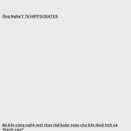
Ống Nghe Y Tế HIPPOCRATES
Bó bột công nghệ mới thay thế hoàn toàn cho bột thuỷ tinh và
thạch cao?