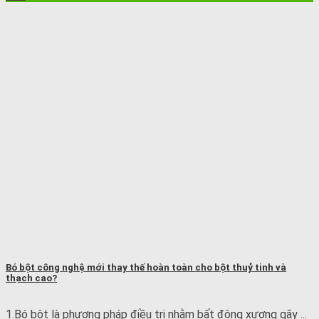
Bó bột công nghệ mới thay thế hoàn toàn cho bột thuỷ tinh và
thạch cao?
1.Bó bột là phương pháp điều trị nhằm bất động xương gãy ...