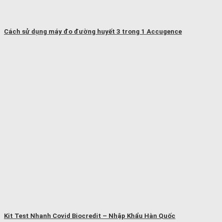
Cách sử dụng máy đo đường huyết 3 trong 1 Accugence
Kit Test Nhanh Covid Biocredit – Nhập Khẩu Hàn Quốc