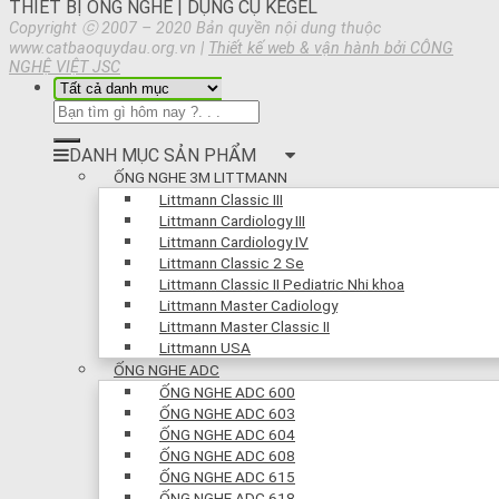
THIẾT BỊ ỐNG NGHE | DỤNG CỤ KEGEL
Copyright ⓒ 2007 – 2020 Bản quyền nội dung thuộc
www.catbaoquydau.org.vn |
Thiết kế web & vận hành bởi CÔNG
NGHỆ VIỆT JSC
DANH MỤC SẢN PHẨM
ỐNG NGHE 3M LITTMANN
Littmann Classic III
Littmann Cardiology III
Littmann Cardiology IV
Littmann Classic 2 Se
Littmann Classic II Pediatric Nhi khoa
Littmann Master Cadiology
Littmann Master Classic II
Littmann USA
ỐNG NGHE ADC
ỐNG NGHE ADC 600
ỐNG NGHE ADC 603
ỐNG NGHE ADC 604
ỐNG NGHE ADC 608
ỐNG NGHE ADC 615
ỐNG NGHE ADC 618