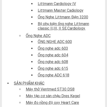
Littmann Cardiology IV
Littmann Master Cadiology
Ống Nghe Littmann Điện 3200
Bộ phụ kiện ống nghe Littmann
classic II,III, II SE,Cardiology.
Ống Nghe ADC
ỐNG NGHE ADC 600
Ống nghe adc 603
Ống nghe adc 604
Ống nghe adc 608
Ống nghe adc 615
Ống nghe ADC 618
SẢN PHẨM KHÁC
Máy thở Ventmed ST30 DS8
Máy tập cơ sàn chậu Dres Kegel
Máy đo nồng độ oxy Heart Care