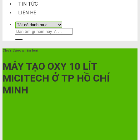
TIN TỨC
LIÊN HỆ
Chưa được phân loại
MÁY TẠO OXY 10 LÍT
MICITECH Ở TP HỒ CHÍ
MINH