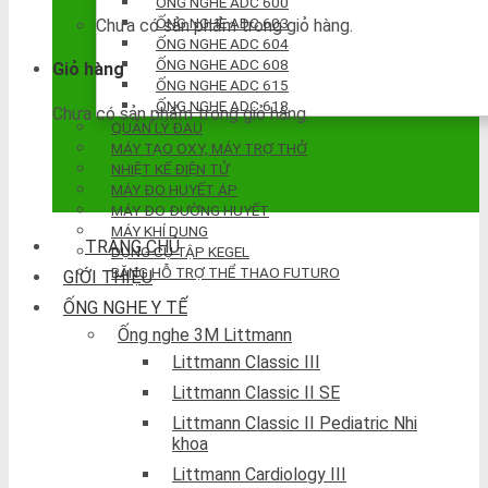
ỐNG NGHE ADC 600
ỐNG NGHE ADC 603
Chưa có sản phẩm trong giỏ hàng.
ỐNG NGHE ADC 604
ỐNG NGHE ADC 608
Giỏ hàng
ỐNG NGHE ADC 615
ỐNG NGHE ADC 618
Chưa có sản phẩm trong giỏ hàng.
QUẢN LÝ ĐAU
MÁY TẠO OXY, MÁY TRỢ THỞ
NHIỆT KẾ ĐIỆN TỬ
MÁY ĐO HUYẾT ÁP
MÁY ĐO ĐƯỜNG HUYẾT
MÁY KHÍ DUNG
TRANG CHỦ
DỤNG CỤ TẬP KEGEL
BĂNG HỖ TRỢ THỂ THAO FUTURO
GIỚI THIỆU
ỐNG NGHE Y TẾ
Ống nghe 3M Littmann
Littmann Classic III
Littmann Classic II SE
Littmann Classic II Pediatric Nhi
khoa
Littmann Cardiology III