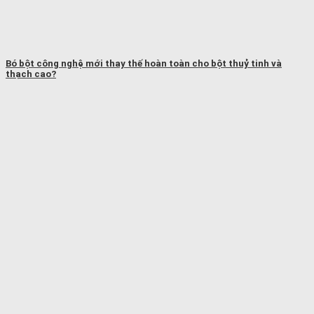
Bó bột công nghệ mới thay thế hoàn toàn cho bột thuỷ tinh và
thạch cao?