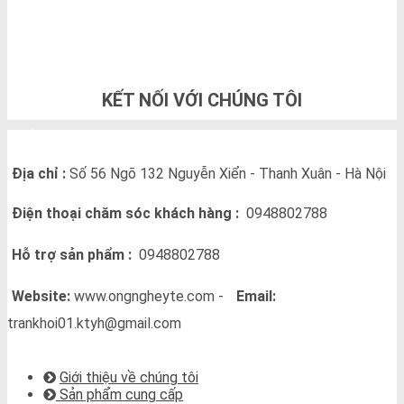
0948802788
KẾT NỐI VỚI CHÚNG TÔI
THÔNG TIN LIÊN HỆ
Địa chỉ :
Số 56 Ngõ 132 Nguyễn Xiển - Thanh Xuân - Hà Nội
Điện thoại chăm sóc khách hàng :
0948802788
Hỗ trợ sản phẩm :
0948802788
Website:
www.ongngheyte.com -
Email:
trankhoi01.ktyh@gmail.com
VỀ CHÚNG TÔI
Giới thiệu về chúng tôi
Sản phẩm cung cấp