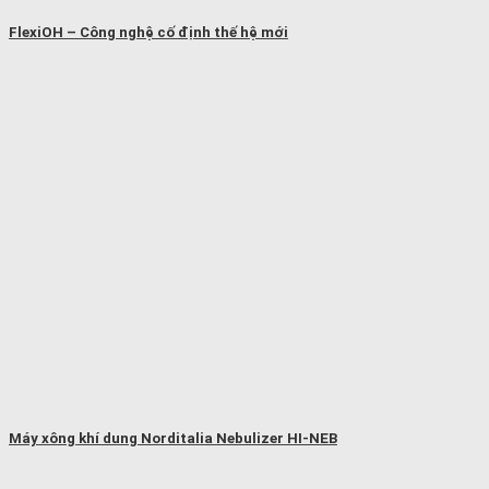
FlexiOH – Công nghệ cố định thế hệ mới
Máy xông khí dung Norditalia Nebulizer HI-NEB