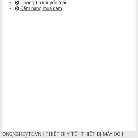
Thông tin khuyến mãi
Cẩm nang mua sắm
BẢN ĐỒ CHỈ ĐƯỜNG
ONGNGHEYTE.VN | THIẾT BỊ Y TẾ | THIẾT BỊ MÁY ĐO |