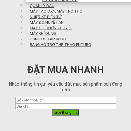
QUẢN LÝ ĐAU
MÁY TẠO OXY, MÁY TRỢ THỞ
NHIỆT KẾ ĐIỆN TỬ
MÁY ĐO HUYẾT ÁP
MÁY ĐO ĐƯỜNG HUYẾT
MÁY KHÍ DUNG
DỤNG CỤ TẬP KEGEL
BĂNG HỖ TRỢ THỂ THAO FUTURO
ĐẶT MUA NHANH
Nhập thông tin gửi yêu cầu đặt mua sản phẩm bạn đang
xem