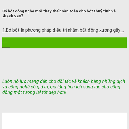
Bó bột công nghệ mới thay thế hoàn toàn cho bột thuỷ tinh và
thạch cao?
1.Bó bột là phương pháp điều trị nhằm bất động xương gãy ...
12
Th8
Luôn nỗ lực mang đến cho đồi tác và khách hàng những dịch
vụ công nghệ có giá trị, gia tăng tiện ích sáng tạo cho cộng
đồng một tương lai tốt đẹp hơn!
TỔNG ĐÀI TƯ VẤN & ĐẶT HÀNG