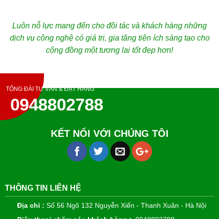
Luôn nỗ lực mang đến cho đồi tác và khách hàng những
dịch vụ công nghệ có giá trị, gia tăng tiện ích sáng tạo cho
cộng đồng một tương lai tốt đẹp hơn!
TỔNG ĐÀI TƯ VẤN & ĐẶT HÀNG
0948802788
KẾT NỐI VỚI CHÚNG TÔI
THÔNG TIN LIÊN HỆ
Địa chỉ :
Số 56 Ngõ 132 Nguyễn Xiển - Thanh Xuân - Hà Nội