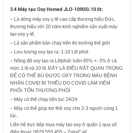
3.4 Máy tạo Oxy Homed JLO-1090Si 10 lít:
– Là dòng máy oxy y tế cao cấp thương hiệu Đức,
thương hiệu với 20 năm kinh nghiệm sản xuất máy
tạo oxy y tế.
– Là sản phẩm bán chạy trên thị trường thế giới
– Lưu lượng oxy tạo ra: 1-10 Lít/ phút
– Nồng độ oxy tạo ra Lít/phút: luôn 95% +- 3% ở cả
mức 1 lít và 10 lít. ĐÂY LÀ ĐIỀU RẤT QUAN TRỌNG
ĐỂ CÓ THỂ BÙ ĐƯỢC OXY TRONG MÁU BỆNH
NHÂN COVID BỊ THIẾU DO COVID LÀM VIÊM
PHỔI, TỔN THƯƠNG PHỔI
– Máy có thể chạy liên tục 24/24
– Máy có thể giúp trợ thở oxy cho 2-3 người cùng 1
lúc.
Liên hệ trực tiếp mua máy tạo oxy ở quận 1 qua số
điện thoại: 0879.555.455 – Zalo/Call