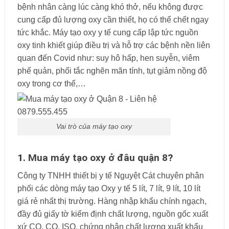
bệnh nhân càng lúc càng khó thở, nếu không được
cung cấp đủ lượng oxy cần thiết, họ có thể chết ngay
tức khắc. Máy tạo oxy y tế cung cấp lập tức nguồn
oxy tinh khiết giúp điều trị và hỗ trợ các bệnh nền liên
quan đến Covid như: suy hô hấp, hen suyễn, viêm
phế quản, phổi tắc nghẽn mãn tính, tụt giảm nồng độ
oxy trong cơ thể,…
Vai trò của máy tạo oxy
1.
Mua máy tạo oxy ở đâu quận 8
?
Công ty TNHH thiết bị y tế Nguyệt Cát chuyên phân
phối các dòng máy tạo Oxy y tế 5 lít, 7 lít, 9 lít, 10 lít
giá rẻ nhất thị trường. Hàng nhập khẩu chính ngạch,
đầy đủ giấy tờ kiểm định chất lượng, nguồn gốc xuất
xứ CO, CQ, ISO, chứng nhận chất lượng xuất khẩu