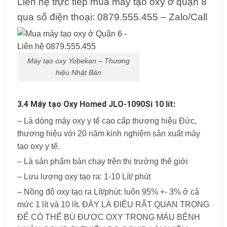
Liên hệ trực tiếp mua máy tạo oxy ở quận 8
qua số điện thoại: 0879.555.455 – Zalo/Call
Máy tạo oxy Yobekan – Thương
hiệu Nhật Bản
3.4 Máy tạo Oxy Homed JLO-1090Si 10 lít:
– Là dòng máy oxy y tế cao cấp thương hiệu Đức,
thương hiệu với 20 năm kinh nghiệm sản xuất máy
tạo oxy y tế.
– Là sản phẩm bán chạy trên thị trường thế giới
– Lưu lượng oxy tạo ra: 1-10 Lít/ phút
– Nồng độ oxy tạo ra Lít/phút: luôn 95% +- 3% ở cả
mức 1 lít và 10 lít. ĐÂY LÀ ĐIỀU RẤT QUAN TRỌNG
ĐỂ CÓ THỂ BÙ ĐƯỢC OXY TRONG MÁU BỆNH