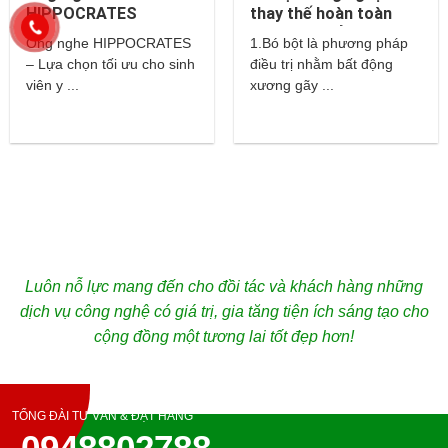
HIPPOCRATES
thay thế hoàn toàn
cho bột thuỷ tinh và
Ống nghe HIPPOCRATES
1.Bó bột là phương pháp
thạch cao?
– Lựa chọn tối ưu cho sinh
điều trị nhằm bất động
viên y ...
xương gãy ...
Luôn nỗ lực mang đến cho đồi tác và khách hàng những
dịch vụ công nghệ có giá trị, gia tăng tiện ích sáng tạo cho
cộng đồng một tương lai tốt đẹp hơn!
TỔNG ĐÀI TƯ VẤN & ĐẶT HÀNG
0948802788