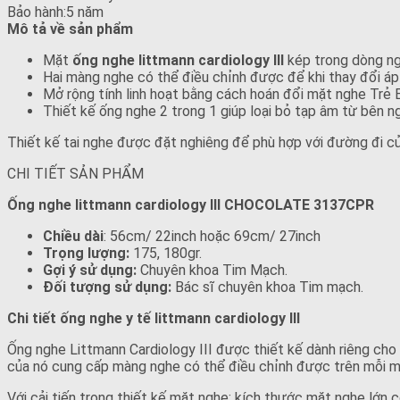
Bảo hành:5 năm
Mô tả về sản phẩm
Mặt
ống nghe littmann cardiology III
kép trong dòng ng
Hai màng nghe có thể điều chỉnh được để khi thay đổi áp
Mở rộng tính linh hoạt bằng cách hoán đổi mặt nghe Trẻ
Thiết kế ống nghe 2 trong 1 giúp loại bỏ tạp âm từ bên ng
Thiết kế tai nghe được đặt nghiêng để phù hợp với đường đi củ
CHI TIẾT SẢN PHẨM
Ống nghe littmann cardiology III CHOCOLATE 3137CPR
Chiều dài
: 56cm/ 22inch hoặc 69cm/ 27inch
Trọng lượng:
175, 180gr.
Gợi ý sử dụng:
Chuyên khoa Tim Mạch.
Đối tượng sử dụng:
Bác sĩ chuyên khoa Tim mạch.
Chi tiết ống nghe y tế littmann cardiology III
Ống nghe Littmann Cardiology III được thiết kế dành riêng cho c
của nó cung cấp màng nghe có thể điều chỉnh được trên mỗi m
Với cải tiến trong thiết kế mặt nghe: kích thước mặt nghe lớn