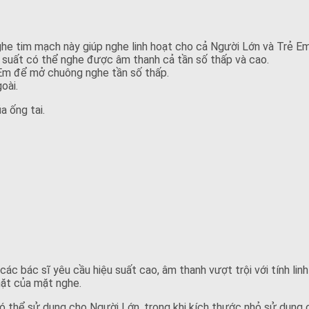
he tim mạch này giúp nghe linh hoạt cho cả Người Lớn và Trẻ Em
 suất có thể nghe được âm thanh cả tần số thấp và cao.
 Em để mở chuông nghe tần số thấp.
oài.
a ống tai.
ác bác sĩ yêu cầu hiệu suất cao, âm thanh vượt trội với tính linh
ặt của mặt nghe.
 có thể sử dụng cho Người Lớn, trong khi kích thước nhỏ sử dụn