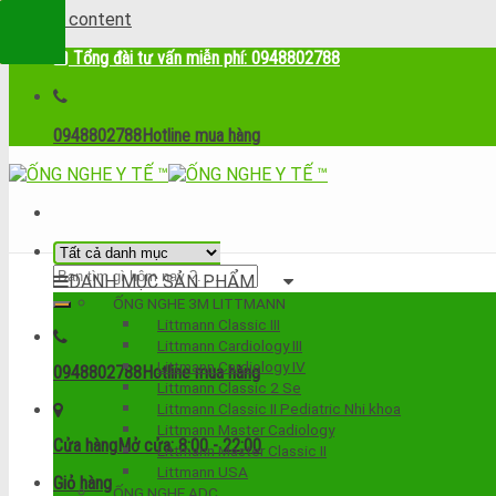
Skip to content
Tổng đài tư vấn miễn phí: 0948802788
0948802788
Hotline mua hàng
DANH MỤC SẢN PHẨM
ỐNG NGHE 3M LITTMANN
Littmann Classic III
Littmann Cardiology III
Littmann Cardiology IV
0948802788
Hotline mua hàng
Littmann Classic 2 Se
Littmann Classic II Pediatric Nhi khoa
Littmann Master Cadiology
Cửa hàng
Mở cửa: 8:00 - 22:00
Littmann Master Classic II
Littmann USA
Giỏ hàng
ỐNG NGHE ADC