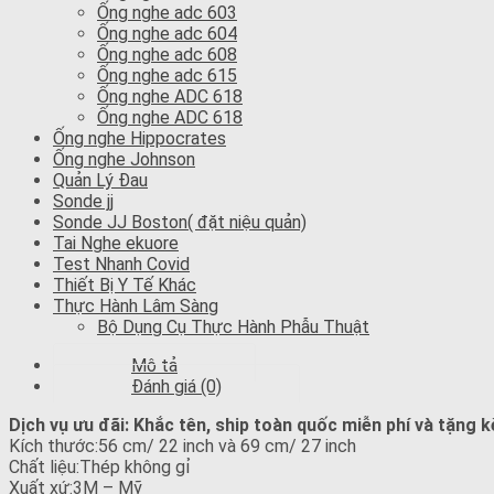
Ống nghe adc 603
Ống nghe adc 604
Ống nghe adc 608
Ống nghe adc 615
Ống nghe ADC 618
Ống nghe ADC 618
Ống nghe Hippocrates
Ống nghe Johnson
Quản Lý Đau
Sonde jj
Sonde JJ Boston( đặt niệu quản)
Tai Nghe ekuore
Test Nhanh Covid
Thiết Bị Y Tế Khác
Thực Hành Lâm Sàng
Bộ Dụng Cụ Thực Hành Phẫu Thuật
Mô tả
Đánh giá (0)
Dịch vụ ưu đãi: Khắc tên, ship toàn quốc miễn phí và tặng 
Kích thước:56 cm/ 22 inch và 69 cm/ 27 inch
Chất liệu:Thép không gỉ
Xuất xứ:3M – Mỹ