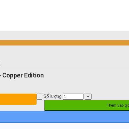
I
e Copper Edition
Số lượng
Thêm vào gi