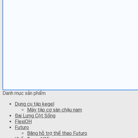
Danh mục sản phẩm
Dụng cụ tập kegel
Máy tập cơ sàn chậu nam
Đai Lưng Cột Sống
FlexiOH
Futuro
Băng hỗ trợ thể thao Futuro