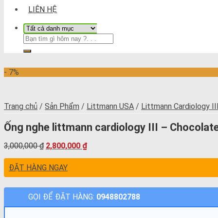
LIÊN HỆ
- 7%
Trang chủ
/
Sản Phẩm
/
Littmann USA
/
Littmann Cardiology II
Ống nghe littmann cardiology III – Chocolat
3,000,000
₫
2,800,000
₫
ĐẶT HÀNG NGAY
GỌI ĐỂ ĐẶT HÀNG:
0948802788