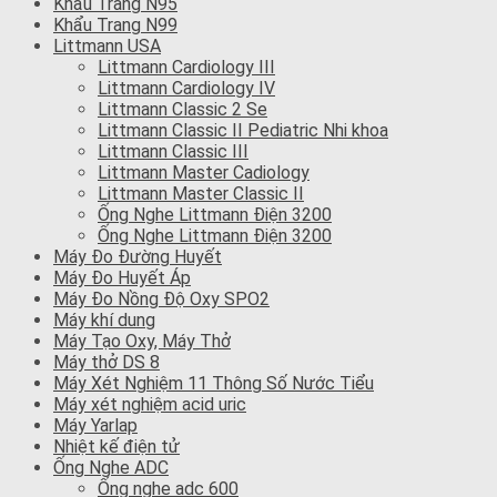
Khẩu Trang N95
Khẩu Trang N99
Littmann USA
Littmann Cardiology III
Littmann Cardiology IV
Littmann Classic 2 Se
Littmann Classic II Pediatric Nhi khoa
Littmann Classic III
Littmann Master Cadiology
Littmann Master Classic II
Ống Nghe Littmann Điện 3200
Ống Nghe Littmann Điện 3200
Máy Đo Đường Huyết
Máy Đo Huyết Áp
Máy Đo Nồng Độ Oxy SPO2
Máy khí dung
Máy Tạo Oxy, Máy Thở
Máy thở DS 8
Máy Xét Nghiệm 11 Thông Số Nước Tiểu
Máy xét nghiệm acid uric
Máy Yarlap
Nhiệt kế điện tử
Ống Nghe ADC
Ống nghe adc 600