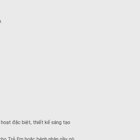
.
 hoạt đặc biệt, thiết kế sáng tạo
g cho Trẻ Em hoặc bệnh nhân gầy gò