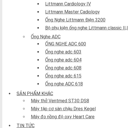
Littmann Cardiology IV
Littmann Master Cadiology
Ống Nghe Littmann Điện 3200
Bộ phụ kiện ống nghe Littmann classic II,II
Ống Nghe ADC
ỐNG NGHE ADC 600
Ống nghe adc 603
Ống nghe adc 604
Ống nghe adc 608
Ống nghe adc 615
Ống nghe ADC 618
SẢN PHẨM KHÁC
Máy thở Ventmed ST30 DS8
Máy tập cơ sàn chậu Dres Kegel
Máy đo nồng độ oxy Heart Care
TIN TỨC