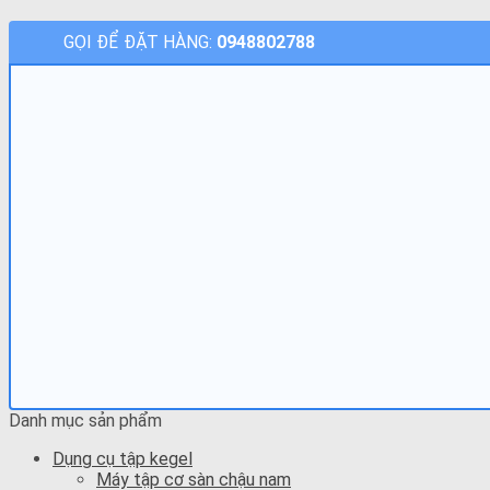
GỌI ĐỂ ĐẶT HÀNG:
0948802788
Danh mục sản phẩm
Dụng cụ tập kegel
Máy tập cơ sàn chậu nam