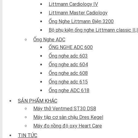
Littmann Cardiology IV
Littmann Master Cadiology
Ống Nghe Littmann Điện 3200
Bộ phụ kiện ống nghe Littmann classic II,II
Ống Nghe ADC
ỐNG NGHE ADC 600
Ống nghe adc 603
Ống nghe adc 604
Ống nghe adc 608
Ống nghe adc 615
Ống nghe ADC 618
SẢN PHẨM KHÁC
Máy thở Ventmed ST30 DS8
Máy tập cơ sàn chậu Dres Kegel
Máy đo nồng độ oxy Heart Care
TIN TỨC