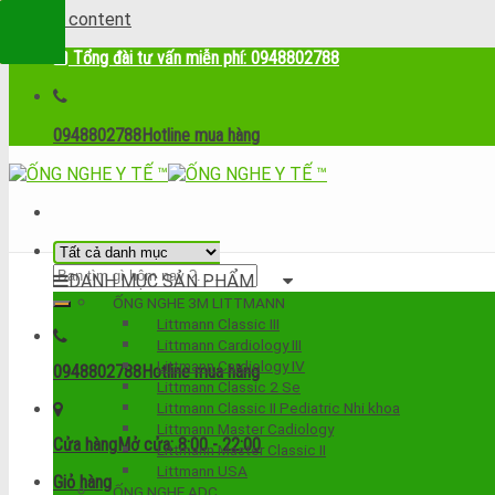
Skip to content
Tổng đài tư vấn miễn phí: 0948802788
0948802788
Hotline mua hàng
DANH MỤC SẢN PHẨM
ỐNG NGHE 3M LITTMANN
Littmann Classic III
Littmann Cardiology III
Littmann Cardiology IV
0948802788
Hotline mua hàng
Littmann Classic 2 Se
Littmann Classic II Pediatric Nhi khoa
Littmann Master Cadiology
Cửa hàng
Mở cửa: 8:00 - 22:00
Littmann Master Classic II
Littmann USA
Giỏ hàng
ỐNG NGHE ADC