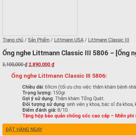
Trang chủ
/
Sản Phẩm
/
Littmann USA
/
Littmann Classic III
Ống nghe Littmann Classic III 5806 – [Ống 
3,100,000
₫
2,890,000
₫
Ống nghe Littmann Classic III 5806:
Chiều dài
: 69cm (tối ưu cho việc thăm khám bệnh nhâ
Trọng lượng:
150gr.
Gợi ý sử dụng
: Thăm khám Tổng Quát.
Đối tượng sử dụng
: sinh viên y khoa, bác sĩ đa khoa
Điểm đánh giá:
8/10.
Tặng hộp bảo quản chống sốc cao cấp – Miễn phí s
ĐẶT HÀNG NGAY