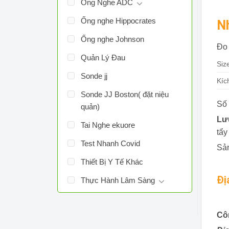
Ống Nghe ADC
Ống nghe Hippocrates
N
Ống nghe Johnson
Đo 
Quản Lý Đau
Siz
Sonde jj
Kíc
Sonde JJ Boston( đặt niệu
Số 
quản)
Lư
Tai Nghe ekuore
tẩy
Test Nhanh Covid
Sản
Thiết Bị Y Tế Khác
Đị
Thực Hành Lâm Sàng
Cô