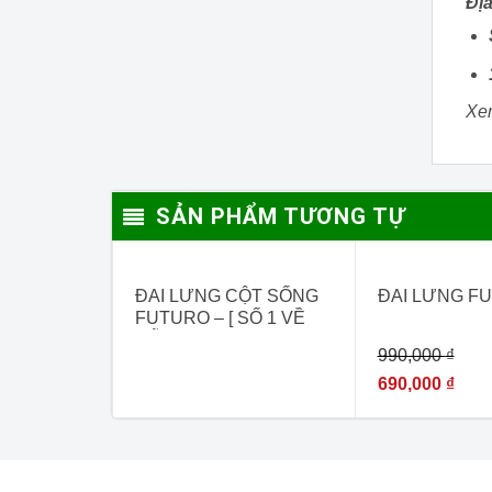
Địa
Xe
SẢN PHẨM TƯƠNG TỰ
- 30%
ĐAI LƯNG CỘT SỐNG
ĐAI LƯNG F
FUTURO – [ SỐ 1 VỀ
HỖ TRỢ ĐIỀU TRỊ
990,000
₫
THOÁT VỊ ĐĨA ĐỆM]
690,000
₫