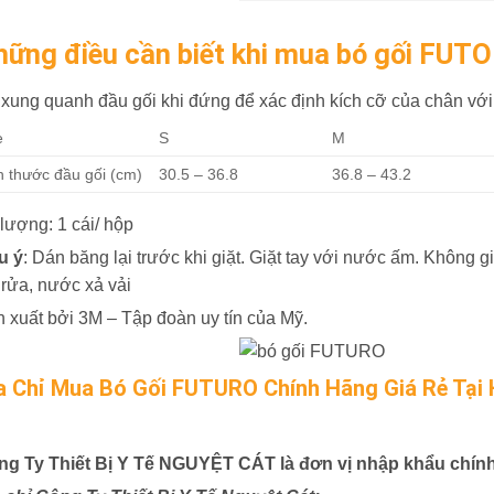
hững điều cần biết khi mua bó gối FUT
xung quanh đầu gối khi đứng để xác định kích cỡ của chân với
e
S
M
h thước đầu gối (cm)
30.5 – 36.8
36.8 – 43.2
lượng: 1 cái/ hộp
u ý
: Dán băng lại trước khi giặt. Giặt tay với nước ấm. Không g
 rửa, nước xả vải
 xuất bởi 3M – Tập đoàn uy tín của Mỹ.
a Chỉ Mua Bó Gối FUTURO Chính Hãng Giá Rẻ Tại 
ng Ty Thiết Bị Y Tế NGUYỆT CÁT là đơn vị nhập khẩu chí