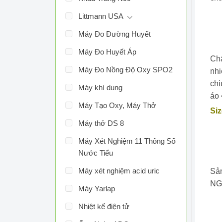
Littmann USA
Máy Đo Đường Huyết
Máy Đo Huyết Áp
Chấ
Máy Đo Nồng Độ Oxy SPO2
nhi
chị
Máy khí dung
áo 
Máy Tạo Oxy, Máy Thở
Siz
Máy thở DS 8
Máy Xét Nghiệm 11 Thông Số
Nước Tiểu
Máy xét nghiệm acid uric
Sả
NG
Máy Yarlap
Nhiệt kế điện tử