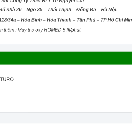
 chỉ Công Ty Thiết Bị Y Tế Nguyệt Cát:
Số nhà 26 – Ngõ 35 – Thái Thịnh – Đống Đa – Hà Nội.
118/34a – Hòa Bình – Hòa Thạnh – Tân Phú – TP Hồ Chí Min
m thêm :
Máy tạo oxy HOMED 5 lít/phút.
UTURO