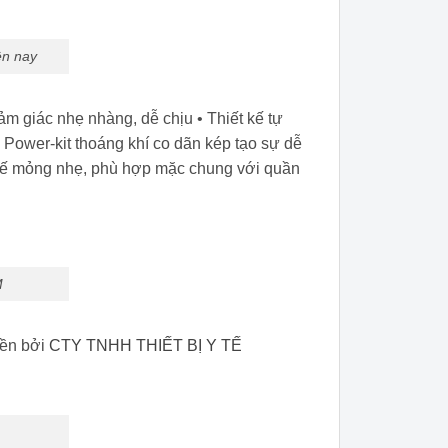
ện nay
 cảm giác nhẹ nhàng, dễ chịu • Thiết kế tự
u Power-kit thoáng khí co dãn kép tạo sự dễ
t kế mỏng nhẹ, phù hợp mặc chung với quần
M
ền bởi
CTY TNHH THIẾT BỊ Y TẾ