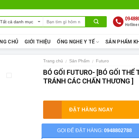
09488
Hotline
NG CHỦ
GIỚI THIỆU
ỐNG NGHE Y TẾ
SẢN PHẨM K
Trang chủ
Sản Phẩm
Futuro
/
/
BÓ GỐI FUTURO- [BÓ GỐI THỂ 
TRÁNH CÁC CHẤN THƯƠNG ]
ĐẶT HÀNG NGAY
GỌI ĐỂ ĐẶT HÀNG:
0948802788