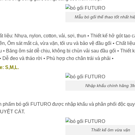
Mẫu bó gối thể thao tốt nhất hi
t liệu: Nhựa, nylon, cotton, vải, sợi, thun • Thiết kế hở gót tạo
ên, Ôm sát mắt cá, vừa vặn, tối ưu và bảo vệ đầu gối • Chất liệ
u • Băng ôm sát dễ chịu, không bị chùn vải sau đầu gối • Thiế
• Dễ đeo và tháo rời • Phù hợp cho chân trái và phải •
e: S,M,L.
Nhập khẩu chính hãng 3
n phẩm bó gối FUTURO được nhập khẩu và phân phối độc quy
UYỆT CÁT.
Thiết kế ôm vừa vặn