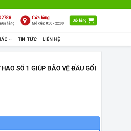
02788
Cửa hàng
Giỏ hàng
 mua hàng
Mở cửa: 8:00 - 22:00
HÁC
TIN TỨC
LIÊN HỆ
THAO SỐ 1 GIÚP BẢO VỆ ĐẦU GỐI