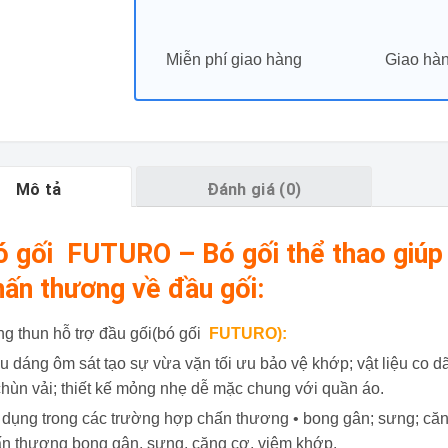
Miễn phí giao hàng
Giao hàn
Mô tả
Đánh giá (0)
ó gối FUTURO – Bó gối thể thao giúp
hấn thương về đầu gối:
g thun hỗ trợ đầu gối(bó gối
FUTURO):
u dáng ôm sát tạo sự vừa vặn tối ưu bảo vệ khớp; vật liệu co d
chùn vải; thiết kế mỏng nhẹ dễ mặc chung với quần áo.
dụng trong các trường hợp chấn thương • bong gân; sưng; căn
n thương bong gân, sưng, căng cơ, viêm khớp.