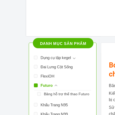
DANH MỤC SẢN PHẨM
Dụng cụ tập kegel
B
Đai Lưng Cột Sống
c
FlexiOH
Futuro
Băn
Kiể
Băng hỗ trợ thể thao Futuro
bị 
Khẩu Trang N95
Sử 
chấ
Khẩu Trang N99