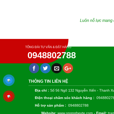
Luôn nỗ lực mang đ
TỔNG ĐÀI TƯ VẤN & ĐẶT HÀNG
0948802788
THÔNG TIN LIÊN HỆ
Địa chỉ :
Số 56 Ngõ 132 Nguyễn Xiển - Thanh Xu
Điện thoại chăm sóc khách hàng :
09488027
Hỗ trợ sản phẩm :
0948802788
Website:
www.ongngheyte.com -
Email:
tra