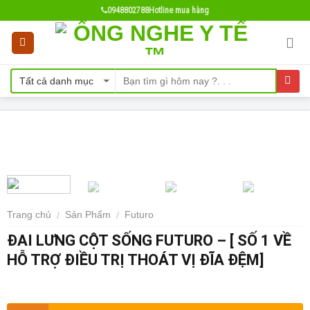
Skip
0948802788
Hotline mua hàng
to
content
Trang chủ
Sản Phẩm
Futuro
/
/
ĐAI LƯNG CỘT SỐNG FUTURO – [ SỐ 1 VỀ
HỖ TRỢ ĐIỀU TRỊ THOÁT VỊ ĐĨA ĐỆM]