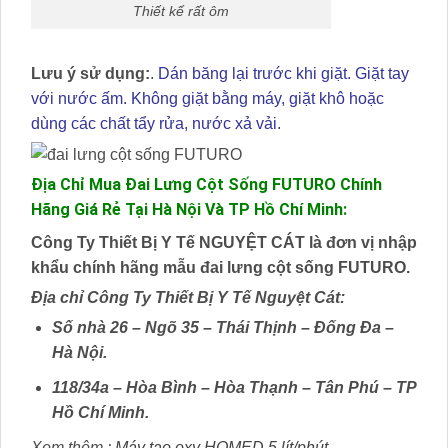
Thiết kế rất ôm
Lưu ý sử dụng:
.
Dán băng lại trước khi giặt. Giặt tay
với nước ấm. Không giặt bằng máy, giặt khô hoặc
dùng các chất tẩy rửa, nước xả vải.
Địa Chỉ Mua Đai Lưng Cột Sống FUTURO Chính
Hãng Giá Rẻ Tại Hà Nội Và TP Hồ Chí Minh:
Công Ty Thiết Bị Y Tế NGUYỆT CÁT là đơn vị nhập
khẩu chính hãng mẫu đai lưng cột sống FUTURO.
Địa chỉ Công Ty Thiết Bị Y Tế Nguyệt Cát:
Số nhà 26 – Ngõ 35 – Thái Thịnh – Đống Đa –
Hà Nội.
118/34a – Hòa Bình – Hòa Thạnh – Tân Phú – TP
Hồ Chí Minh.
Xem thêm :
Máy tạo oxy HOMED 5 lít/phút.