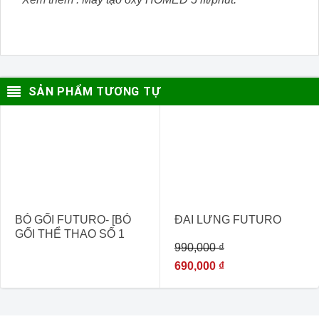
SẢN PHẨM TƯƠNG TỰ
- 30%
BÓ GỐI FUTURO- [BÓ
ĐAI LƯNG FUTURO
GỐI THỂ THAO SỐ 1
990,000
₫
GIÚP BẢO VỆ ĐẦU GỐI
TRÁNH CÁC CHẤN
690,000
₫
THƯƠNG ]