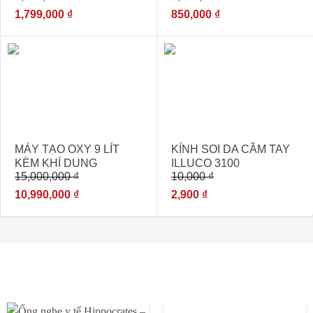
1,799,000
₫
850,000
₫
- 27%
- 71%
MÁY TẠO OXY 9 LÍT
KÍNH SOI DA CẦM TAY
KÈM KHÍ DUNG
ILLUCO 3100
15,000,000
₫
10,000
₫
YOBEKAN
10,990,000
₫
2,900
₫