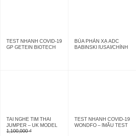
TEST NHANH COVID-19
BÚA PHẢN XẠ ADC
GP GETEIN BIOTECH
BABINSKI [USA]/CHÍNH
HÃNG, GIÁ TỐT
- 10%
TAI NGHE TIM THAI
TEST NHANH COVID-19
JUMPER – UK MODEL
WONDFO – [MẪU TEST
1,100,000
₫
100B
NHANH GIÁ RẺ NHẤT