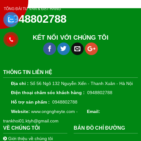
TỔNG ĐÀI TƯ VẤN & ĐẶT HÀNG
0948802788
KẾT NỐI VỚI CHÚNG TÔI
THÔNG TIN LIÊN HỆ
Địa chỉ :
Số 56 Ngõ 132 Nguyễn Xiển - Thanh Xuân - Hà Nội
Điện thoại chăm sóc khách hàng :
0948802788
Hỗ trợ sản phẩm :
0948802788
Website:
www.ongngheyte.com -
Email:
trankhoi01.ktyh@gmail.com
VỀ CHÚNG TÔI
BẢN ĐỒ CHỈ ĐƯỜNG
Giới thiệu về chúng tôi