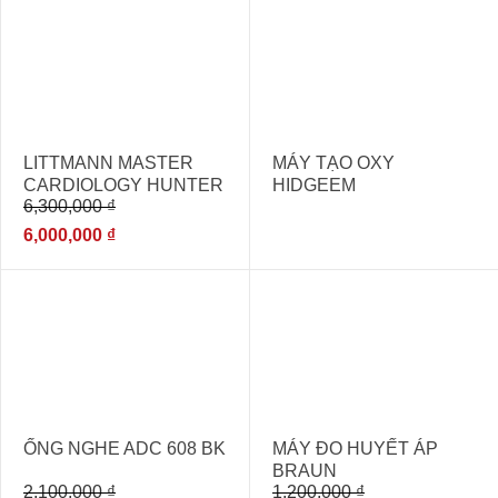
- 5%
LITTMANN MASTER
MÁY TẠO OXY
CARDIOLOGY HUNTER
HIDGEEM
6,300,000
₫
GREEN
6,000,000
₫
- 14%
- 29%
ỐNG NGHE ADC 608 BK
MÁY ĐO HUYẾT ÁP
BRAUN
2,100,000
₫
1,200,000
₫