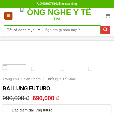
Skip
0948802788
Hotline mua hàng
to
content
- 30%
Trang chủ
Sản Phẩm
Thiết Bị Y Tế Khác
/
/
ĐAI LƯNG FUTURO
990,000
690,000
₫
₫
Đặc điểm đai lưng futuro