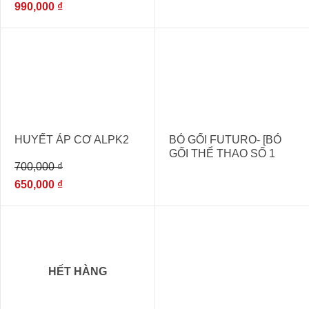
THỊ TRƯỜNG]
990,000
₫
- 7%
HUYẾT ÁP CƠ ALPK2
BÓ GỐI FUTURO- [BÓ
GỐI THỂ THAO SỐ 1
700,000
₫
GIÚP BẢO VỆ ĐẦU GỐI
TRÁNH CÁC CHẤN
650,000
₫
THƯƠNG ]
- 11%
HẾT HÀNG