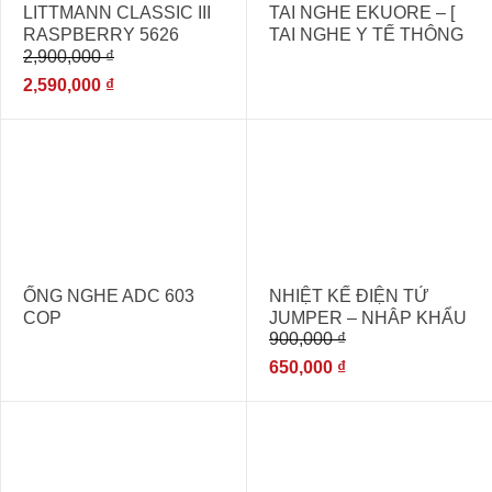
LITTMANN CLASSIC III
TAI NGHE EKUORE – [
RASPBERRY 5626
TAI NGHE Y TẾ THÔNG
2,900,000
₫
MINH ]
2,590,000
₫
- 28%
ỐNG NGHE ADC 603
NHIỆT KẾ ĐIỆN TỬ
COP
JUMPER – NHẬP KHẨU
900,000
₫
CHÍNH HÃNG
650,000
₫
- 11%