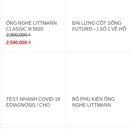
ỐNG NGHE LITTMANN
ĐAI LƯNG CỘT SỐNG
CLASSIC III 5620
FUTURO – [ SỐ 1 VỀ HỖ
2,900,000
₫
BLACK – [ỐNG NGHE
TRỢ ĐIỀU TRỊ THOÁT
THĂM KHÁM ĐA KHOA
VỊ ĐĨA ĐỆM]
2,590,000
₫
NHẬP KHẨU]
TEST NHANH COVID-19
BỘ PHỤ KIỆN ỐNG
EDIAGNOSIS / CHO
NGHE LITTMANN
KẾT QUẢ
CLASSIC II,III, II
NHANH,CHÍNH XÁC.
SE,CARDIOLOGY.