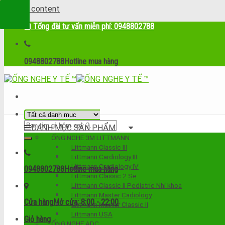
Skip to content
Tổng đài tư vấn miễn phí: 0948802788
0948802788
Hotline mua hàng
DANH MỤC SẢN PHẨM
ỐNG NGHE 3M LITTMANN
Littmann Classic III
Littmann Cardiology III
Littmann Cardiology IV
0948802788
Hotline mua hàng
Littmann Classic 2 Se
Littmann Classic II Pediatric Nhi khoa
Littmann Master Cadiology
Cửa hàng
Mở cửa: 8:00 - 22:00
Littmann Master Classic II
Littmann USA
Giỏ hàng
ỐNG NGHE ADC