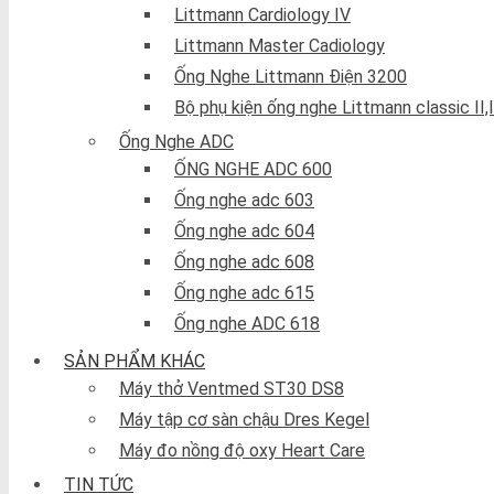
Littmann Cardiology IV
Littmann Master Cadiology
Ống Nghe Littmann Điện 3200
Bộ phụ kiện ống nghe Littmann classic II,II
Ống Nghe ADC
ỐNG NGHE ADC 600
Ống nghe adc 603
Ống nghe adc 604
Ống nghe adc 608
Ống nghe adc 615
Ống nghe ADC 618
SẢN PHẨM KHÁC
Máy thở Ventmed ST30 DS8
Máy tập cơ sàn chậu Dres Kegel
Máy đo nồng độ oxy Heart Care
TIN TỨC