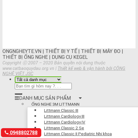
ONGNGHEYTE.VN | THIẾT BỊ Y TẾ | THIẾT BỊ MÁY ĐO |
THIẾT BỊ ỐNG NGHE | DỤNG CỤ KEGEL
Copyright ⓒ 2007 – 2020 Bản quyền nội dung thuộc
www.catbaoquydau.org.vn |
Thiết kế web & vận hành bởi CÔNG
NGHỆ VIỆT JSC
DANH MỤC SẢN PHẨM
ỐNG NGHE 3M LITTMANN
Littmann Classic III
Littmann Cardiology III
Littmann Cardiology IV
Littmann Classic 2 Se
0948802788
Littmann Classic II Pediatric Nhi khoa