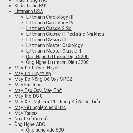
Khẩu Trang N95
Khẩu Trang N99
Littmann USA
Littmann Cardiology III
Littmann Cardiology IV
Littmann Classic 2 Se
Littmann Classic II Pediatric Nhi khoa
Littmann Classic III
Littmann Master Cadiology
Littmann Master Classic II
Ống Nghe Littmann Điện 3200
Ống Nghe Littmann Điện 3200
Máy Đo Đường Huyết
Máy Đo Huyết Áp
Máy Đo Nồng Độ Oxy SPO2
Máy khí dung
Máy Tạo Oxy, Máy Thở
Máy thở DS 8
Máy Xét Nghiệm 11 Thông Số Nước Tiểu
Máy xét nghiệm acid uric
Máy Yarlap
Nhiệt kế điện tử
Ống Nghe ADC
Ống nghe adc 600