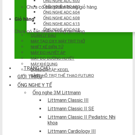
ỐNG NGHE ADC 600
ỐNG NGHE ADC 603
Chưa có sản phẩm trong giỏ hàng.
ỐNG NGHE ADC 604
ỐNG NGHE ADC 608
Giỏ hàng
ỐNG NGHE ADC 615
ỐNG NGHE ADC 618
Chưa có sản phẩm trong giỏ hàng.
QUẢN LÝ ĐAU
MÁY TẠO OXY, MÁY TRỢ THỞ
NHIỆT KẾ ĐIỆN TỬ
MÁY ĐO HUYẾT ÁP
MÁY ĐO ĐƯỜNG HUYẾT
MÁY KHÍ DUNG
TRANG CHỦ
DỤNG CỤ TẬP KEGEL
BĂNG HỖ TRỢ THỂ THAO FUTURO
GIỚI THIỆU
ỐNG NGHE Y TẾ
Ống nghe 3M Littmann
Littmann Classic III
Littmann Classic II SE
Littmann Classic II Pediatric Nhi
khoa
Littmann Cardiology III