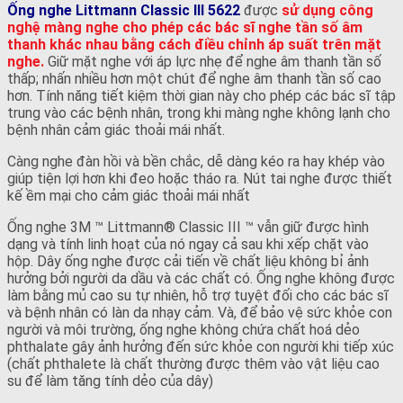
Ống nghe Littmann Classic III 5622
được
sử dụng công
nghệ màng nghe cho phép các bác sĩ nghe tần số âm
thanh khác nhau bằng cách điều chỉnh áp suất trên mặt
nghe.
Giữ mặt nghe với áp lực nhẹ để nghe âm thanh tần số
thấp; nhấn nhiều hơn một chút để nghe âm thanh tần số cao
hơn. Tính năng tiết kiệm thời gian này cho phép các bác sĩ tập
trung vào các bệnh nhân, trong khi màng nghe không lạnh cho
bệnh nhân cảm giác thoải mái nhất.
Càng nghe đàn hồi và bền chắc, dễ dàng kéo ra hay khép vào
giúp tiện lợi hơn khi đeo hoặc tháo ra. Nút tai nghe được thiết
kế ềm mại cho cảm giác thoải mái nhất
Ống nghe 3M ™ Littmann® Classic III ™ vẫn giữ được hình
dạng và tính linh hoạt của nó ngay cả sau khi xếp chặt vào
hộp. Dây ống nghe được cải tiến về chất liệu không bỉ ảnh
hưởng bởi người da dầu và các chất có. Ống nghe không được
làm bằng mủ cao su tự nhiên, hỗ trợ tuyệt đối cho các bác sĩ
và bệnh nhân có làn da nhạy cảm. Và, để bảo vệ sức khỏe con
người và môi trường, ống nghe không chứa chất hoá dẻo
phthalate gây ảnh hưởng đến sức khỏe con người khi tiếp xúc
(chất phthalete là chất thường được thêm vào vật liệu cao
su để làm tăng tính dẻo của dây)