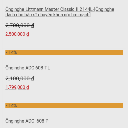
Ống nghe Littmann Master Classic II 2144L-[Ống nghe
dành cho bác sĩ chuyên khoa nội tim mạch]
2,700,000
₫
2,500,000
₫
- 14%
Ống nghe ADC 608 TL
2,100,000
₫
1,799,000
₫
- 14%
Ống nghe ADC 608 P