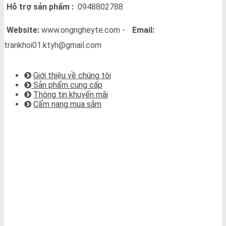
Hỗ trợ sản phẩm :
0948802788
Website:
www.ongngheyte.com -
Email:
trankhoi01.ktyh@gmail.com
VỀ CHÚNG TÔI
Giới thiệu về chúng tôi
Sản phẩm cung cấp
Thông tin khuyến mãi
Cẩm nang mua sắm
BẢN ĐỒ CHỈ ĐƯỜNG