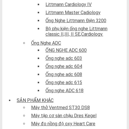
Littmann Cardiology IV
Littmann Master Cadiology
Ống Nghe Littmann Điện 3200
Bộ phụ kiện ống nghe Littmann
classic II,III, II SE,Cardiology.
Ống Nghe ADC
ỐNG NGHE ADC 600
Ống nghe adc 603
Ống nghe adc 604
Ống nghe adc 608
Ống nghe adc 615
Ống nghe ADC 618
SẢN PHẨM KHÁC
Máy thở Ventmed ST30 DS8
Máy tập cơ sàn chậu Dres Kegel
Máy đo nồng độ oxy Heart Care