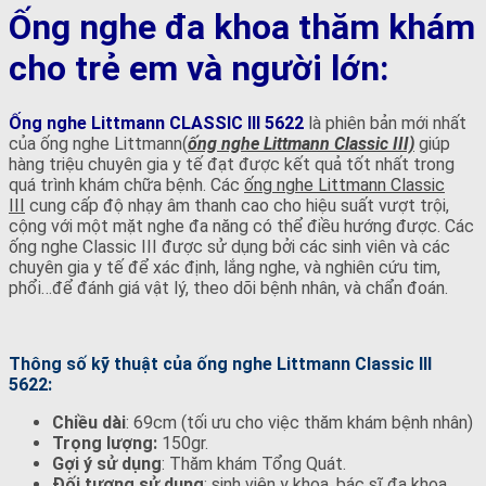
Ống nghe đa khoa thăm khám
cho trẻ em và người lớn:
Ống nghe Littmann CLASSIC III
5622
là phiên bản mới nhất
của ống nghe Littmann(
ống nghe Littmann Classic III)
giúp
hàng triệu chuyên gia y tế đạt được kết quả tốt nhất trong
quá trình khám chữa bệnh. Các
ống nghe Littmann Classic
III
cung cấp độ nhạy âm thanh cao cho hiệu suất vượt trội,
cộng với một mặt nghe đa năng có thể điều hướng được. Các
ống nghe Classic III được sử dụng bởi các sinh viên và các
chuyên gia y tế để xác định, lắng nghe, và nghiên cứu tim,
phổi…để đánh giá vật lý, theo dõi bệnh nhân, và chẩn đoán.
Thông số kỹ thuật của ống nghe Littmann Classic III
5622:
Chiều dài
: 69cm (tối ưu cho việc thăm khám bệnh nhân)
Trọng lượng:
150gr.
Gợi ý sử dụng
: Thăm khám Tổng Quát.
Đối tượng sử dụng
: sinh viên y khoa, bác sĩ đa khoa,