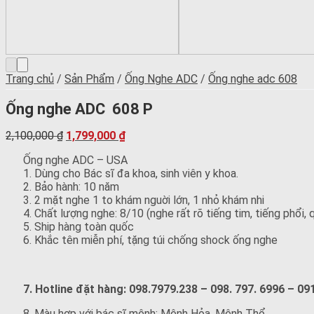
Trang chủ
/
Sản Phẩm
/
Ống Nghe ADC
/
Ống nghe adc 608
Ống nghe ADC 608 P
2,100,000
₫
1,799,000
₫
Ống nghe ADC – USA
1. Dùng cho Bác sĩ đa khoa, sinh viên y khoa.
2. Bảo hành: 10 năm
3. 2 mặt nghe 1 to khám nguời lớn, 1 nhỏ khám nhi
4. Chất lượng nghe: 8/10 (nghe rất rõ tiếng tim, tiếng phổi, 
5. Ship hàng toàn quốc
6. Khắc tên miễn phí, tặng túi chống shock ống nghe
7. Hotline đặt hàng: 098.7979.238 – 098. 797. 6996 – 0
8. Màu hợp với bác sĩ mệnh: Mệnh Hỏa, Mệnh Thổ.