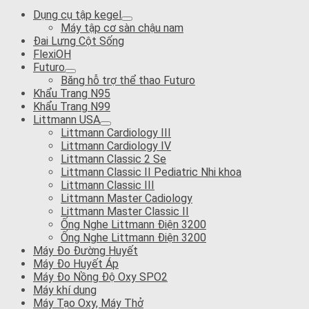
Dụng cụ tập kegel
Máy tập cơ sàn chậu nam
Đai Lưng Cột Sống
FlexiOH
Futuro
Băng hỗ trợ thể thao Futuro
Khẩu Trang N95
Khẩu Trang N99
Littmann USA
Littmann Cardiology III
Littmann Cardiology IV
Littmann Classic 2 Se
Littmann Classic II Pediatric Nhi khoa
Littmann Classic III
Littmann Master Cadiology
Littmann Master Classic II
Ống Nghe Littmann Điện 3200
Ống Nghe Littmann Điện 3200
Máy Đo Đường Huyết
Máy Đo Huyết Áp
Máy Đo Nồng Độ Oxy SPO2
Máy khí dung
Máy Tạo Oxy, Máy Thở