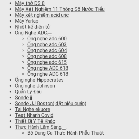
Máy thở DS 8
Máy Xét Nghiệm 11 Thông Số Nước Tiểu
Máy xét nghiệm acid uric
Máy Yarlap
Nhiệt kế điện tử
Ống Nghe ADC
Ống nghe adc 600
Ống nghe adc 603
Ống nghe adc 604
Ống nghe adc 608
Ống nghe adc 615
Ống nghe ADC 618
Ống nghe ADC 618
Ống nghe Hippocrates
Ống nghe Johnson
Quản Lý Đau
Sonde jj
Sonde JJ Boston( đặt niệu quản)
Tai Nghe ekuore
Test Nhanh Covid
Thiết Bị Y Tế Khác
Thực Hành Lâm Sàng
Bộ Dụng Cụ Thực Hành Phẫu Thuật