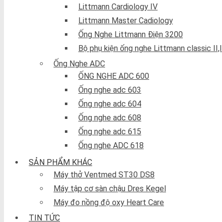
Littmann Cardiology IV
Littmann Master Cadiology
Ống Nghe Littmann Điện 3200
Bộ phụ kiện ống nghe Littmann classic II,II
Ống Nghe ADC
ỐNG NGHE ADC 600
Ống nghe adc 603
Ống nghe adc 604
Ống nghe adc 608
Ống nghe adc 615
Ống nghe ADC 618
SẢN PHẨM KHÁC
Máy thở Ventmed ST30 DS8
Máy tập cơ sàn chậu Dres Kegel
Máy đo nồng độ oxy Heart Care
TIN TỨC