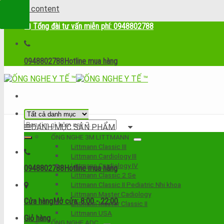
Skip to content
Tổng đài tư vấn miễn phí: 0948802788
0948802788
Hotline mua hàng
DANH MỤC SẢN PHẨM
ỐNG NGHE 3M LITTMANN
Littmann Classic III
Littmann Cardiology III
Littmann Cardiology IV
0948802788
Hotline mua hàng
Littmann Classic 2 Se
Littmann Classic II Pediatric Nhi khoa
Littmann Master Cadiology
Cửa hàng
Mở cửa: 8:00 - 22:00
Littmann Master Classic II
Littmann USA
Giỏ hàng
ỐNG NGHE ADC