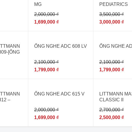
MG
PEDIATRICS
RASPBERRY 
2,000,000
₫
3,500,000
₫
1,699,000
₫
3,000,000
₫
- 14%
- 14%
ITTMANN
ỐNG NGHE ADC 608 LV
ỐNG NGHE AD
5809-[ỐNG
KHÁM ĐA
2,100,000
₫
2,100,000
₫
KHẨU]
1,799,000
₫
1,799,000
₫
- 15%
- 7%
ÀNG
ITTMANN
ỐNG NGHE ADC 615 V
LITTMANN M
812 –
CLASSIC II
ĐA KHOA
CARIBBEAN 
2,000,000
₫
2,700,000
₫
CHÍNH
2630
1,699,000
₫
2,500,000
₫