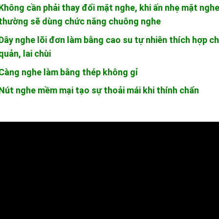
Không cần phải thay đổi mặt nghe, khi ấn nhẹ mặt ngh
thường sẽ dùng chức năng chuông nghe
Dây nghe lõi đơn làm bằng cao su tự nhiên thích hợp c
quản, lai chùi
Càng nghe làm bằng thép không gỉ
Nút nghe mềm mại tạo sự thoải mái khi thính chẩn