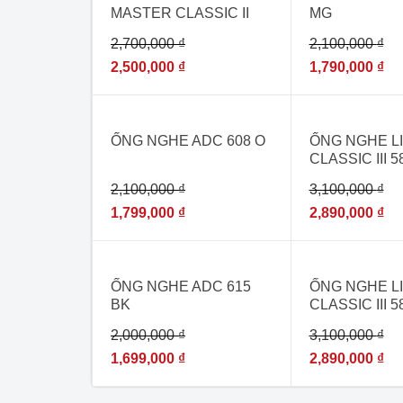
MASTER CLASSIC II
MG
2146 BURGUNDY –
2,700,000
₫
2,100,000
₫
[ỐNG NGHE Y TẾ
NHẬP KHẨU-USA]
2,500,000
₫
1,790,000
₫
- 14%
- 7%
ỐNG NGHE ADC 608 O
ỐNG NGHE L
CLASSIC III 
NGHE THĂM 
2,100,000
₫
3,100,000
₫
KHOA NHẬP 
1,799,000
₫
2,890,000
₫
- 15%
- 7%
HẾT H
ỐNG NGHE ADC 615
ỐNG NGHE L
BK
CLASSIC III 5
[ỐNG NGHE 
2,000,000
₫
3,100,000
₫
NHẬP KHẨU 
HÃNG – USA]
1,699,000
₫
2,890,000
₫