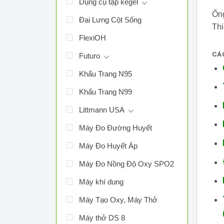
Dụng cụ tập kegel
Ống
Đai Lưng Cột Sống
Thi
FlexiOH
CÁ
Futuro
Khẩu Trang N95
Khẩu Trang N99
Littmann USA
Máy Đo Đường Huyết
Máy Đo Huyết Áp
Máy Đo Nồng Độ Oxy SPO2
Máy khí dung
Máy Tạo Oxy, Máy Thở
Máy thở DS 8