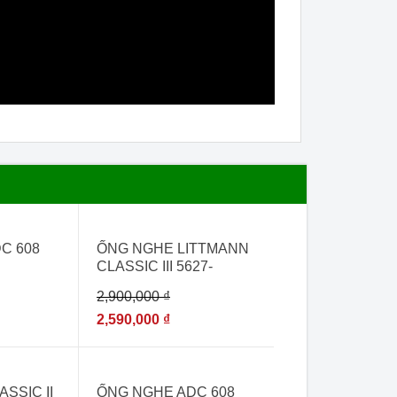
- 11%
C 608
ỐNG NGHE LITTMANN
CLASSIC III 5627-
BURGUNDY [ỐNG
2,900,000
₫
NGHE ĐA KHOA NHẬP
KHẨU]
2,590,000
₫
- 14%
SSIC II
ỐNG NGHE ADC 608