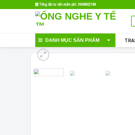
Skip
Tổng đài tư vấn miễn phí: 0948802788
to
content
DANH MỤC SẢN PHẨM
TRA
- 15%