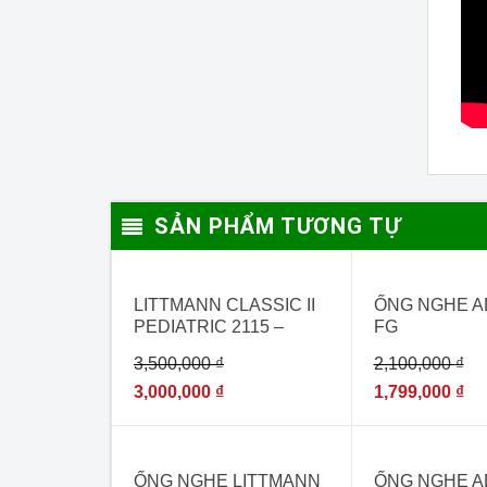
SẢN PHẨM TƯƠNG TỰ
- 14%
- 14%
LITTMANN CLASSIC II
ỐNG NGHE A
PEDIATRIC 2115 –
FG
[ỐNG NGHE DÙNG
3,500,000
₫
2,100,000
₫
CHO BÁC SĨ CHUYÊN
KHOA NHI]
3,000,000
₫
1,799,000
₫
- 7%
- 15%
HẾT HÀNG
ỐNG NGHE LITTMANN
ỐNG NGHE A