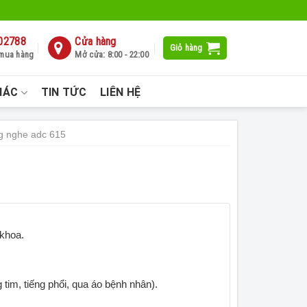
02788
Cửa hàng
Giỏ hàng
 mua hàng
Mở cửa: 8:00 - 22:00
HÁC
TIN TỨC
LIÊN HỆ
g nghe adc 615
 khoa.
g tim, tiếng phổi, qua áo bệnh nhân).