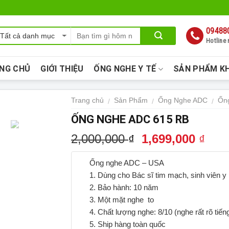
09488
Hotline
NG CHỦ
GIỚI THIỆU
ỐNG NGHE Y TẾ
SẢN PHẨM K
Trang chủ
Sản Phẩm
Ống Nghe ADC
Ốn
/
/
/
ỐNG NGHE ADC 615 RB
2,000,000
1,699,000
₫
₫
Ống nghe ADC – USA
1. Dùng cho Bác sĩ tim mạch, sinh viên y
2. Bảo hành: 10 năm
3. Một mặt nghe to
4. Chất lượng nghe: 8/10 (nghe rất rõ tiến
5. Ship hàng toàn quốc