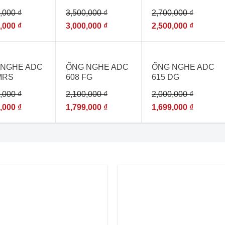
PEDIATRICS
CLASSIC II
0,000
₫
3,500,000
₫
2,700,000
₫
RASPBERRY
CARIBBEAN
2122
BLUE 2630
9,000
₫
3,000,000
₫
2,500,000
₫
%
- 14%
- 15%
 NGHE ADC
ỐNG NGHE ADC
ỐNG NGHE ADC
MRS
608 FG
615 DG
0,000
₫
2,100,000
₫
2,000,000
₫
0,000
₫
1,799,000
₫
1,699,000
₫