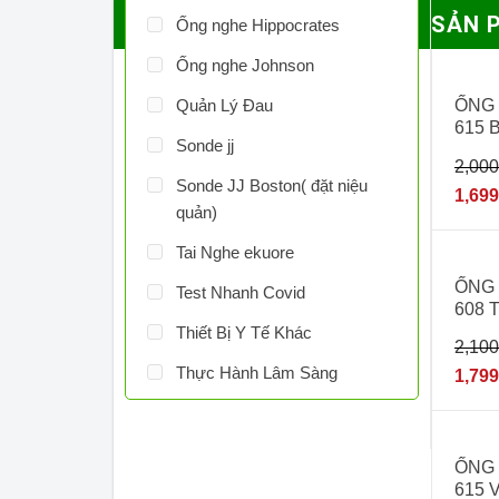
SẢN 
Ống nghe Hippocrates
Ống nghe Johnson
- 15
Quản Lý Đau
ỐNG
615 
Sonde jj
2,00
Sonde JJ Boston( đặt niệu
1,69
quản)
Tai Nghe ekuore
- 14
ỐNG
Test Nhanh Covid
608 
Thiết Bị Y Tế Khác
2,10
Thực Hành Lâm Sàng
1,79
- 15
ỐNG
615 