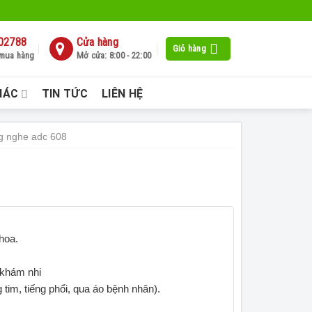
02788
Cửa hàng
Giỏ hàng
 mua hàng
Mở cửa: 8:00 - 22:00
HÁC
TIN TỨC
LIÊN HỆ
g nghe adc 608
hoa.
 khám nhi
g tim, tiếng phổi, qua áo bệnh nhân).