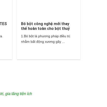
ATES
Bó bột công nghệ mới thay
thế hoàn toàn cho bột thuỷ
tinh và thạch cao?
ựa
1.Bó bột là phương pháp điều trị
nhằm bất động xương gãy ...
, gia tăng tiện ích