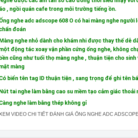
Nghe được các âm tần số cao đồng thời siêu nhạy với 
áo , ngồi quán cafe trong môi trường tiếng ồn.
Ống nghe adc adscope 608 O có hai màng nghe người l
chẩn đoán
Màng nghe nhỏ dành cho khám nhi được thay thế dễ dà
một động tác xoay vặn phần cứng ống nghe, không ch
bền cũng như tuổi thọ màng nghe , thuận tiện cho sinh 
mặt màng
Có biển tên tag ID thuận tiện , sang trọng để ghi tên bá
Nút tai nghe làm bằng cao su mềm tạo cảm giác thoải 
Càng nghe làm bằng thép không gỉ
XEM VIDEO CHI TIẾT ĐÁNH GIÁ ỐNG NGHE ADC ADSCOPE