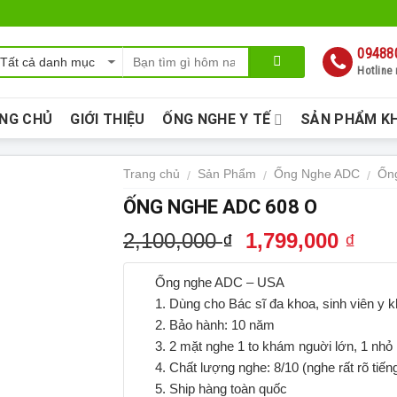
09488
Hotline
NG CHỦ
GIỚI THIỆU
ỐNG NGHE Y TẾ
SẢN PHẨM K
Trang chủ
Sản Phẩm
Ống Nghe ADC
Ốn
/
/
/
ỐNG NGHE ADC 608 O
2,100,000
1,799,000
₫
₫
Ống nghe ADC – USA
1. Dùng cho Bác sĩ đa khoa, sinh viên y k
2. Bảo hành: 10 năm
3. 2 mặt nghe 1 to khám nguời lớn, 1 nhỏ
4. Chất lượng nghe: 8/10 (nghe rất rõ tiến
5. Ship hàng toàn quốc