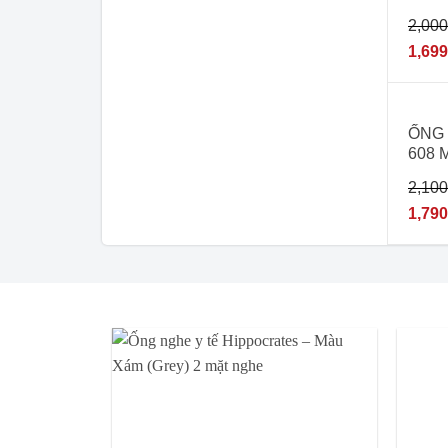
2,00
1,69
- 15
ỐNG
608 
2,10
1,79