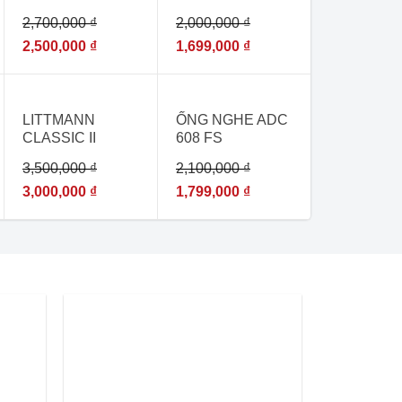
CLASSIC II
2,700,000
₫
2,000,000
₫
BLACK EDITION
2141
2,500,000
₫
1,699,000
₫
- 14%
- 14%
LITTMANN
ỐNG NGHE ADC
CLASSIC II
608 FS
PEDIATRIC 2115
3,500,000
₫
2,100,000
₫
– [ỐNG NGHE
DÙNG CHO BÁC
3,000,000
₫
1,799,000
₫
SĨ CHUYÊN
KHOA NHI]