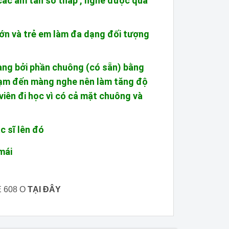
các âm tần số thấp , nghe được qua
ớn và trẻ em làm đa dạng đối tượng
ng bởi phần chuông (có sẵn) bằng
ạm đến màng nghe nên làm tăng độ
viên đi học vì có cả mặt chuông và
c sĩ lên đó
mái
 608 O
TẠI ĐÂY