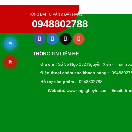
TỔNG ĐÀI TƯ VẤN & ĐẶT HÀNG
0948802788
THÔNG TIN LIÊN HỆ
Địa chỉ :
Số 56 Ngõ 132 Nguyễn Xiển - Thanh Xu
Điện thoại chăm sóc khách hàng :
09488027
Hỗ trợ sản phẩm :
0948802788
Website:
www.ongngheyte.com -
Email:
tra