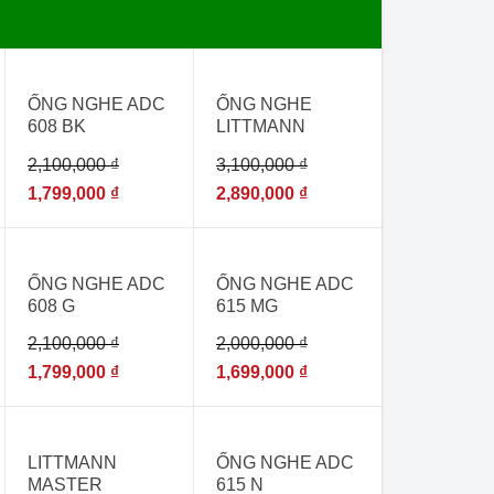
- 14%
- 7%
ỐNG NGHE ADC
ỐNG NGHE
608 BK
LITTMANN
CLASSIC III
2,100,000
₫
3,100,000
₫
5809-[ỐNG
NGHE THĂM
1,799,000
₫
2,890,000
₫
KHÁM ĐA KHOA
NHẬP KHẨU]
- 14%
- 15%
ỐNG NGHE ADC
ỐNG NGHE ADC
608 G
615 MG
2,100,000
₫
2,000,000
₫
1,799,000
₫
1,699,000
₫
- 7%
- 15%
HẾT HÀNG
LITTMANN
ỐNG NGHE ADC
MASTER
615 N