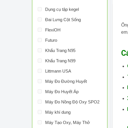
Dụng cụ tập kegel
Đai Lưng Cột Sống
Ống
FlexiOH
em,
Futuro
Khẩu Trang N95
C
Khẩu Trang N99
Littmann USA
Máy Đo Đường Huyết
Máy Đo Huyết Áp
Máy Đo Nồng Độ Oxy SPO2
Máy khí dung
Máy Tạo Oxy, Máy Thở