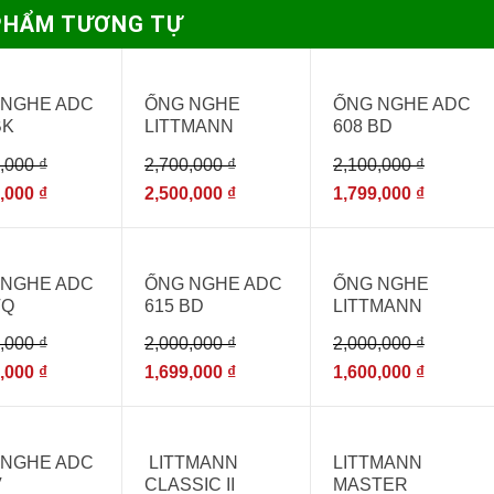
PHẨM TƯƠNG TỰ
%
- 7%
- 14%
HẾT HÀNG
 NGHE ADC
ỐNG NGHE
ỐNG NGHE ADC
BK
LITTMANN
608 BD
MASTER
0,000
₫
2,700,000
₫
2,100,000
₫
CLASSIC II 2146
BURGUNDY –
9,000
₫
2,500,000
₫
1,799,000
₫
[ỐNG NGHE Y
TẾ NHẬP KHẨU-
%
- 15%
- 20%
USA]
HẾT HÀNG
 NGHE ADC
ỐNG NGHE ADC
ỐNG NGHE
TQ
615 BD
LITTMANN
CLASSIC II S.E
0,000
₫
2,000,000
₫
2,000,000
₫
9,000
₫
1,699,000
₫
1,600,000
₫
%
- 14%
- 7%
 NGHE ADC
LITTMANN
LITTMANN
V
CLASSIC II
MASTER