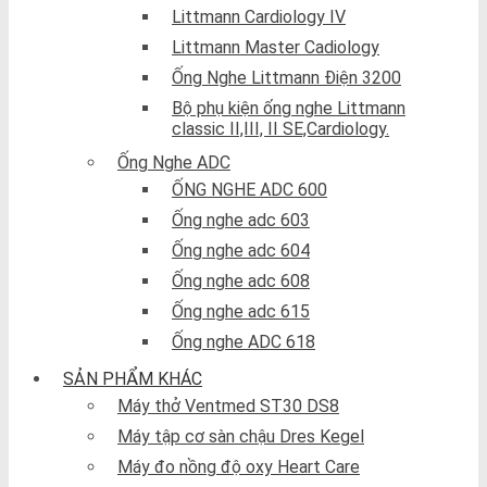
Littmann Cardiology IV
Littmann Master Cadiology
Ống Nghe Littmann Điện 3200
Bộ phụ kiện ống nghe Littmann
classic II,III, II SE,Cardiology.
Ống Nghe ADC
ỐNG NGHE ADC 600
Ống nghe adc 603
Ống nghe adc 604
Ống nghe adc 608
Ống nghe adc 615
Ống nghe ADC 618
SẢN PHẨM KHÁC
Máy thở Ventmed ST30 DS8
Máy tập cơ sàn chậu Dres Kegel
Máy đo nồng độ oxy Heart Care