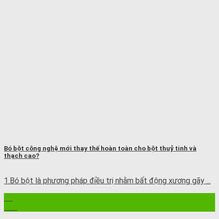
Bó bột công nghệ mới thay thế hoàn toàn cho bột thuỷ tinh và
thạch cao?
1.Bó bột là phương pháp điều trị nhằm bất động xương gãy ...
12
Th8