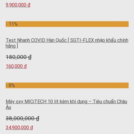
9,900,000
₫
- 11%
Test Nhanh COVID Hàn Quốc [ SGTI-FLEX nhập khẩu chính
hãng ]
180,000
₫
160,000
₫
- 8%
Máy oxy MICiTECH 10 lít kèm khí dung – Tiêu chuẩn Châu
Âu
38,000,000
₫
34,900,000
₫