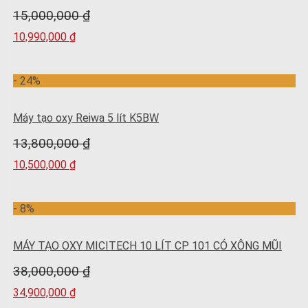
15,000,000
₫
10,990,000
₫
- 24%
Máy tạo oxy Reiwa 5 lít K5BW
13,800,000
₫
10,500,000
₫
- 8%
MÁY TẠO OXY MICITECH 10 LÍT CP 101 CÓ XÔNG MŨI
38,000,000
₫
34,900,000
₫