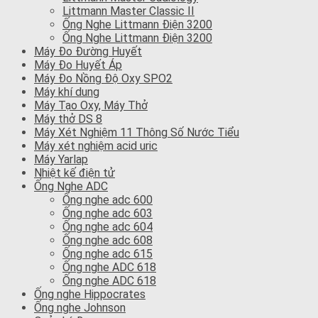
Littmann Master Classic II
Ống Nghe Littmann Điện 3200
Ống Nghe Littmann Điện 3200
Máy Đo Đường Huyết
Máy Đo Huyết Áp
Máy Đo Nồng Độ Oxy SPO2
Máy khí dung
Máy Tạo Oxy, Máy Thở
Máy thở DS 8
Máy Xét Nghiệm 11 Thông Số Nước Tiểu
Máy xét nghiệm acid uric
Máy Yarlap
Nhiệt kế điện tử
Ống Nghe ADC
Ống nghe adc 600
Ống nghe adc 603
Ống nghe adc 604
Ống nghe adc 608
Ống nghe adc 615
Ống nghe ADC 618
Ống nghe ADC 618
Ống nghe Hippocrates
Ống nghe Johnson