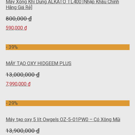
Máy Xông Khí Dung ALKATO TL400 [Nhập Khẩu Chính
Hãng Giá Rẻ]
800,000
₫
590,000
₫
- 39%
MÁY TẠO OXY HIDGEEM PLUS
13,000,000
₫
7,990,000
₫
- 29%
Máy tạo oxy 5 lít Owgels OZ-5-01PW0 – Có Xông Mũi
13,900,000
₫