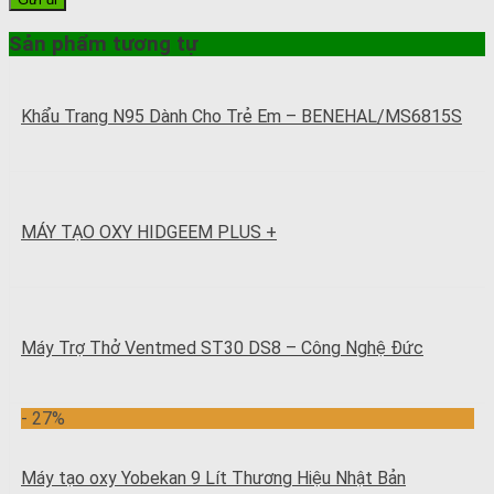
Sản phẩm tương tự
Khẩu Trang N95 Dành Cho Trẻ Em – BENEHAL/MS6815S
MÁY TẠO OXY HIDGEEM PLUS +
Máy Trợ Thở Ventmed ST30 DS8 – Công Nghệ Đức
- 27%
Máy tạo oxy Yobekan 9 Lít Thương Hiệu Nhật Bản