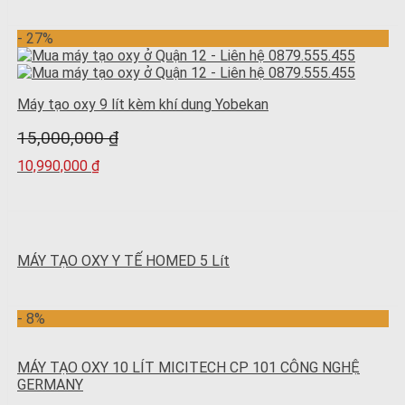
- 27%
Máy tạo oxy 9 lít kèm khí dung Yobekan
15,000,000
₫
10,990,000
₫
MÁY TẠO OXY Y TẾ HOMED 5 Lít
- 8%
MÁY TẠO OXY 10 LÍT MICITECH CP 101 CÔNG NGHỆ
GERMANY