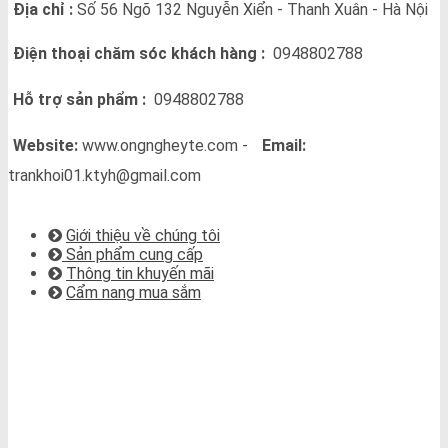
Địa chỉ :
Số 56 Ngõ 132 Nguyễn Xiển - Thanh Xuân - Hà Nội
Điện thoại chăm sóc khách hàng :
0948802788
Hỗ trợ sản phẩm :
0948802788
Website:
www.ongngheyte.com -
Email:
trankhoi01.ktyh@gmail.com
VỀ CHÚNG TÔI
Giới thiệu về chúng tôi
Sản phẩm cung cấp
Thông tin khuyến mãi
Cẩm nang mua sắm
BẢN ĐỒ CHỈ ĐƯỜNG