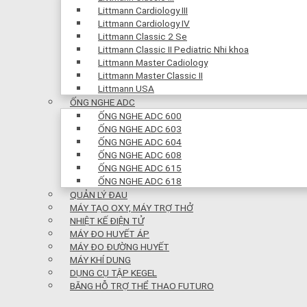
Littmann Cardiology III
Littmann Cardiology IV
Littmann Classic 2 Se
Littmann Classic II Pediatric Nhi khoa
Littmann Master Cadiology
Littmann Master Classic II
Littmann USA
ỐNG NGHE ADC
ỐNG NGHE ADC 600
ỐNG NGHE ADC 603
ỐNG NGHE ADC 604
ỐNG NGHE ADC 608
ỐNG NGHE ADC 615
ỐNG NGHE ADC 618
QUẢN LÝ ĐAU
MÁY TẠO OXY, MÁY TRỢ THỞ
NHIỆT KẾ ĐIỆN TỬ
MÁY ĐO HUYẾT ÁP
MÁY ĐO ĐƯỜNG HUYẾT
MÁY KHÍ DUNG
DỤNG CỤ TẬP KEGEL
BĂNG HỖ TRỢ THỂ THAO FUTURO