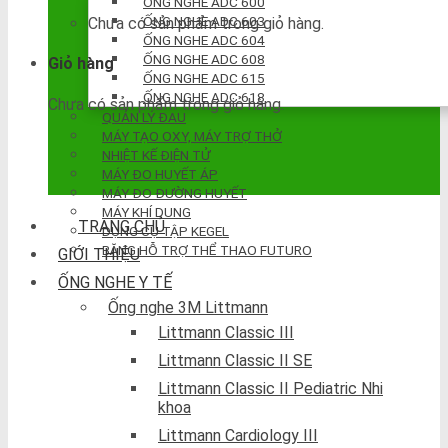
ỐNG NGHE ADC 600
ỐNG NGHE ADC 603
Chưa có sản phẩm trong giỏ hàng.
ỐNG NGHE ADC 604
ỐNG NGHE ADC 608
Giỏ hàng
ỐNG NGHE ADC 615
ỐNG NGHE ADC 618
Chưa có sản phẩm trong giỏ hàng.
QUẢN LÝ ĐAU
MÁY TẠO OXY, MÁY TRỢ THỞ
NHIỆT KẾ ĐIỆN TỬ
MÁY ĐO HUYẾT ÁP
MÁY ĐO ĐƯỜNG HUYẾT
MÁY KHÍ DUNG
TRANG CHỦ
DỤNG CỤ TẬP KEGEL
BĂNG HỖ TRỢ THỂ THAO FUTURO
GIỚI THIỆU
ỐNG NGHE Y TẾ
Ống nghe 3M Littmann
Littmann Classic III
Littmann Classic II SE
Littmann Classic II Pediatric Nhi
khoa
Littmann Cardiology III