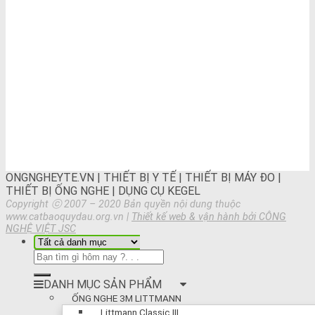
ONGNGHEYTE.VN | THIẾT BỊ Y TẾ | THIẾT BỊ MÁY ĐO |
THIẾT BỊ ỐNG NGHE | DỤNG CỤ KEGEL
Copyright ⓒ 2007 – 2020 Bản quyền nội dung thuộc
www.catbaoquydau.org.vn |
Thiết kế web & vận hành bởi CÔNG
NGHỆ VIỆT JSC
DANH MỤC SẢN PHẨM
ỐNG NGHE 3M LITTMANN
Littmann Classic III