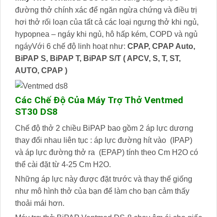
đường thở chính xác để ngăn ngừa chứng và điều trị
hơi thở rối loạn của tất cả các loại ngưng thở khi ngủ,
hypopnea – ngáy khi ngủ, hô hấp kém, COPD và ngủ
ngáyVới 6 chế độ linh hoạt như:
CPAP, CPAP Auto,
BiPAP S, BiPAP T, BiPAP S/T ( APCV, S, T, ST,
AUTO, CPAP )
Các Chế Độ Của Máy Trợ Thở Ventmed
ST30 DS8
Chế độ thở 2 chiều BiPAP bao gồm 2 áp lực dương
thay đổi nhau liên tục : áp lực đường hít vào (IPAP)
và áp lực đường thở ra (EPAP) tính theo Cm H2O có
thể cài đặt từ 4-25 Cm H2O.
Những áp lực này được đặt trước và thay thế giống
như mô hình thở của bạn để làm cho bạn cảm thấy
thoải mái hơn.