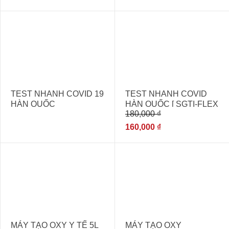
- 11%
TEST NHANH COVID 19
TEST NHANH COVID
HÀN QUỐC
HÀN QUỐC [ SGTI-FLEX
180,000
₫
NHẬP KHẨU CHÍNH
HÃNG ]
160,000
₫
- 8%
MÁY TẠO OXY Y TẾ 5L
MÁY TẠO OXY