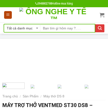
Skip
0948802788
Hotline mua hàng
to
content
Trang chủ
Sản Phẩm
Máy thở DS 8
/
/
MÁY TRỢ THỞ VENTMED ST30 DS8 –