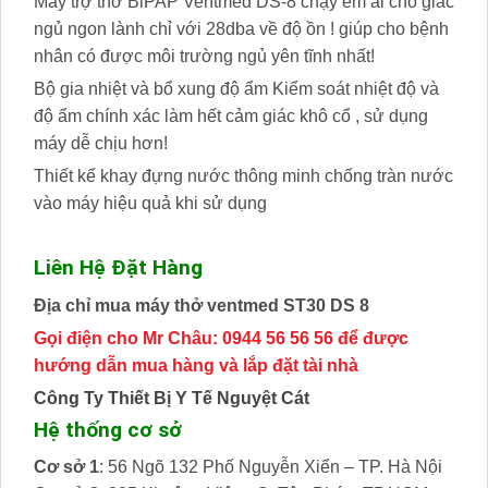
Máy trợ thở BiPAP Ventmed DS-8 chạy êm ái cho giấc
ngủ ngon lành chỉ với 28dba về độ ồn ! giúp cho bệnh
nhân có được môi trường ngủ yên tĩnh nhất!
Bộ gia nhiệt và bổ xung độ ẩm Kiểm soát nhiệt độ và
độ ẩm chính xác làm hết cảm giác khô cổ , sử dụng
máy dễ chịu hơn!
Thiết kế khay đựng nước thông minh chống tràn nước
vào máy hiệu quả khi sử dụng
Liên Hệ Đặt Hàng
Địa chỉ mua máy thở ventmed ST30 DS 8
Gọi điện cho Mr Châu: 0944 56 56 56 để được
hướng dẫn mua hàng và lắp đặt tài nhà
Công Ty Thiết Bị Y Tế Nguyệt Cát
Hệ thống cơ sở
Cơ sở 1
: 56 Ngõ 132 Phố Nguyễn Xiển – TP. Hà Nội