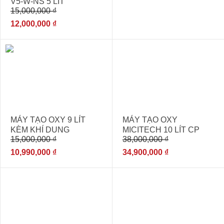
V5-W-NS 5 LÍT
15,000,000
₫
12,000,000
₫
- 27%
- 8%
MÁY TẠO OXY 9 LÍT
MÁY TẠO OXY
KÈM KHÍ DUNG
MICITECH 10 LÍT CP
15,000,000
₫
38,000,000
₫
YOBEKAN
101 CÓ XÔNG MŨI
10,990,000
₫
34,900,000
₫
- 39%