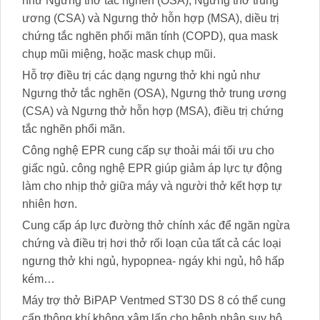
như Ngưng thở tắc nghẽn (OSA), Ngưng thở trung
ương (CSA) và Ngưng thở hỗn hợp (MSA), diều trị
chứng tắc nghẽn phổi mãn tính (COPD), qua mask
chụp mũi miệng, hoặc mask chụp mũi.
Hỗ trợ điều trị các dạng ngưng thở khi ngủ như
Ngưng thở tắc nghẽn (OSA), Ngưng thở trung ương
(CSA) và Ngưng thở hỗn hợp (MSA), điều trị chứng
tắc nghẽn phổi mãn.
Công nghệ EPR cung cấp sự thoải mái tối ưu cho
giấc ngủ. công nghệ EPR giúp giảm áp lực tự động
làm cho nhịp thở giữa máy và người thở kết hợp tự
nhiên hơn.
Cung cấp áp lực đường thở chính xác để ngăn ngừa
chứng và điều trị hơi thở rối loạn của tất cả các loại
ngưng thở khi ngủ, hypopnea- ngáy khi ngủ, hô hấp
kém…
Máy trợ thở BiPAP Ventmed ST30 DS 8 có thể cung
cấp thông khí không xâm lấn cho bệnh nhân suy hô