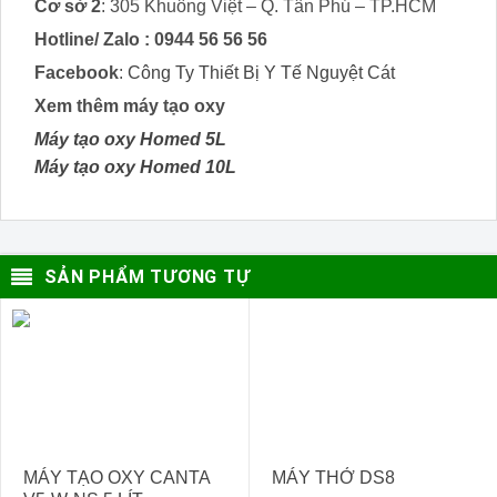
Cơ sở 2
: 305 Khuông Việt – Q. Tân Phú – TP.HCM
Hotline/ Zalo :
0944 56 56 56
Facebook
:
Công Ty Thiết Bị Y Tế Nguyệt Cát
Xem thêm máy tạo oxy
Máy tạo oxy Homed 5L
Máy tạo oxy Homed 10L
SẢN PHẨM TƯƠNG TỰ
- 20%
MÁY TẠO OXY CANTA
MÁY THỞ DS8