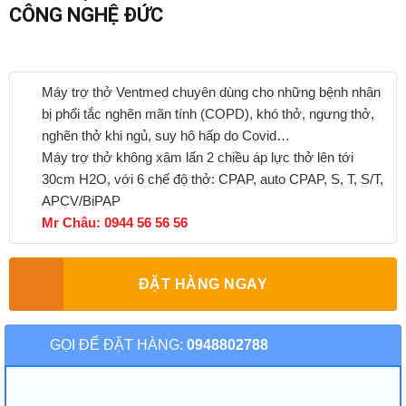
CÔNG NGHỆ ĐỨC
Máy trợ thở Ventmed chuyên dùng cho những bệnh nhân
bị phổi tắc nghẽn mãn tính (COPD), khó thở, ngưng thở,
nghẽn thở khi ngủ, suy hô hấp do Covid…
Máy trợ thở không xâm lấn 2 chiều áp lực thở lên tới
30cm H2O, với 6 chế độ thở: CPAP, auto CPAP, S, T, S/T,
APCV/BiPAP
Mr Châu: 0944 56 56 56
ĐẶT HÀNG NGAY
GỌI ĐỂ ĐẶT HÀNG:
0948802788