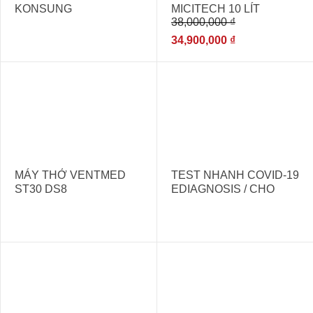
KONSUNG
MICITECH 10 LÍT
38,000,000
₫
34,900,000
₫
MÁY THỞ VENTMED
TEST NHANH COVID-19
ST30 DS8
EDIAGNOSIS / CHO
KẾT QUẢ
NHANH,CHÍNH XÁC.
- 27%