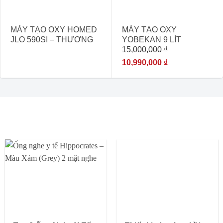
MÁY TẠO OXY HOMED
MÁY TẠO OXY
JLO 590SI – THƯƠNG
YOBEKAN 9 LÍT
15,000,000
₫
HIỆU ĐỨC
THƯƠNG HIỆU NHẬT
BẢN
10,990,000
₫