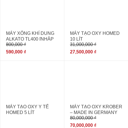
MÁY XÔNG KHÍ DUNG
MÁY TẠO OXY HOMED
ALKATO TL400 [NHẬP
10 LÍT
800,000
₫
31,000,000
₫
KHẨU CHÍNH HÃNG
GIÁ RẺ]
590,000
₫
27,500,000
₫
- 13%
MÁY TẠO OXY Y TẾ
MÁY TẠO OXY KROBER
HOMED 5 LÍT
– MADE IN GERMANY
80,000,000
₫
70,000,000
₫