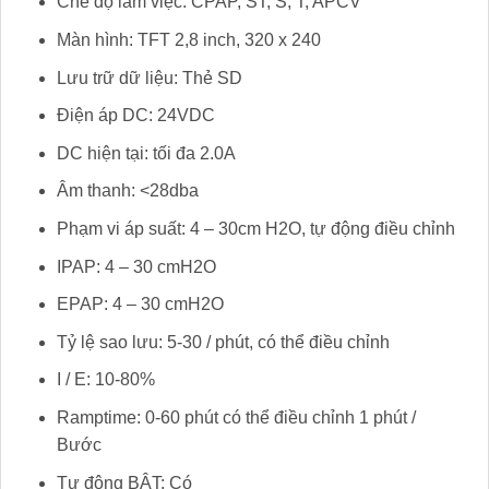
Chế độ làm việc: CPAP, ST, S, T, APCV
Màn hình: TFT 2,8 inch, 320 x 240
Lưu trữ dữ liệu: Thẻ SD
Điện áp DC: 24VDC
DC hiện tại: tối đa 2.0A
Âm thanh: <28dba
Phạm vi áp suất: 4 – 30cm H2O, tự động điều chỉnh
IPAP: 4 – 30 cmH2O
EPAP: 4 – 30 cmH2O
Tỷ lệ sao lưu: 5-30 / phút, có thể điều chỉnh
I / E: 10-80%
Ramptime: 0-60 phút có thể điều chỉnh 1 phút /
Bước
Tự động BẬT: Có