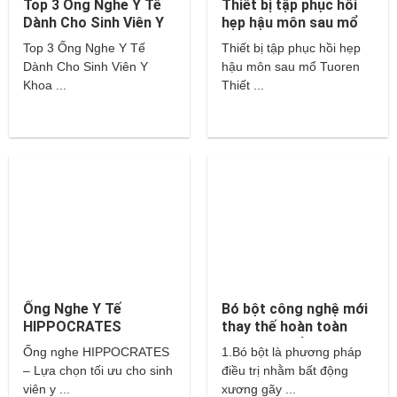
Top 3 Ống Nghe Y Tế
Thiết bị tập phục hồi
Dành Cho Sinh Viên Y
hẹp hậu môn sau mổ
Khoa – Littmann,
Tuoren
Top 3 Ống Nghe Y Tế
Thiết bị tập phục hồi hẹp
Hippocrates,…
Dành Cho Sinh Viên Y
hậu môn sau mổ Tuoren
Khoa ...
Thiết ...
Ống Nghe Y Tế
Bó bột công nghệ mới
HIPPOCRATES
thay thế hoàn toàn
cho bột thuỷ tinh và
Ống nghe HIPPOCRATES
1.Bó bột là phương pháp
thạch cao?
– Lựa chọn tối ưu cho sinh
điều trị nhằm bất động
viên y ...
xương gãy ...