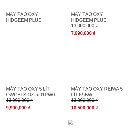
MÁY TẠO OXY
MÁY TẠO OXY
HIDGEEM PLUS +
HIDGEEM PLUS
13,000,000
₫
7,990,000
₫
- 29%
- 24%
MÁY TẠO OXY 5 LÍT
MÁY TẠO OXY REIWA 5
OWGELS OZ-5-01PW0 –
LÍT K5BW
13,900,000
₫
13,800,000
₫
CÓ XÔNG MŨI
9,900,000
₫
10,500,000
₫
- 26%
- 11%