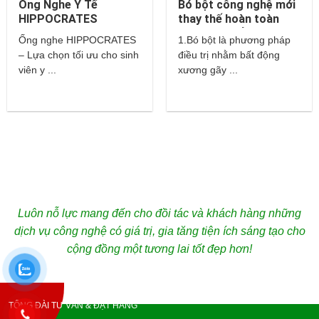
Ống Nghe Y Tế
Bó bột công nghệ mới
HIPPOCRATES
thay thế hoàn toàn
cho bột thuỷ tinh và
Ống nghe HIPPOCRATES
1.Bó bột là phương pháp
thạch cao?
– Lựa chọn tối ưu cho sinh
điều trị nhằm bất động
viên y ...
xương gãy ...
Luôn nỗ lực mang đến cho đồi tác và khách hàng những
dịch vụ công nghệ có giá trị, gia tăng tiện ích sáng tạo cho
cộng đồng một tương lai tốt đẹp hơn!
TỔNG ĐÀI TƯ VẤN & ĐẶT HÀNG