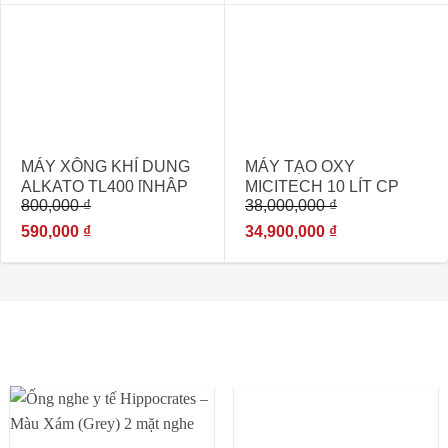
- 26%
- 8%
MÁY XÔNG KHÍ DUNG
MÁY TẠO OXY
ALKATO TL400 [NHẬP
MICITECH 10 LÍT CP
800,000
₫
38,000,000
₫
KHẨU CHÍNH HÃNG
101 CÓ XÔNG MŨI
GIÁ RẺ]
590,000
₫
34,900,000
₫