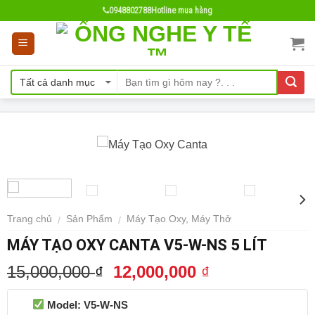
Skip
0948802788
Hotline mua hàng
to
content
- 20%
Trang chủ
Sản Phẩm
Máy Tạo Oxy, Máy Thở
/
/
MÁY TẠO OXY CANTA V5-W-NS 5 LÍT
15,000,000
12,000,000
₫
₫
Model: V5-W-NS