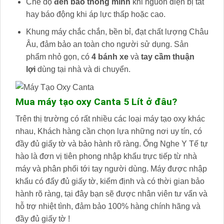
Chế độ
đèn báo thông minh
khi nguồn điện bị tắt
hay báo động khi áp lực thấp hoặc cao.
Khung máy chắc chắn, bền bỉ, đạt chất lượng Châu
Âu, đảm bảo an toàn cho người sử dụng. Sản
phẩm nhỏ gọn, có
4 bánh xe
và
tay cầm thuận
lợi
dùng tại nhà và di chuyển.
Mua m
áy tạo oxy Canta 5 Lít
ở đâu?
Trên thị trường có rất nhiều các loại máy tạo oxy khác
nhau, Khách hàng cần chọn lựa những nơi uy tín, có
đầy đủ giấy tờ và bảo hành rõ ràng. Ống Nghe Y Tế tự
hào là đơn vị tiên phong nhập khẩu trực tiếp từ nhà
máy và phân phối tới tay người dùng. Máy được nhập
khẩu có đẩy đủ giấy tờ, kiểm định và có thời gian bảo
hành rõ ràng, tại đây bạn sẽ được nhân viên tư vấn và
hỗ trợ nhiệt tình, đảm bảo 100% hàng chính hãng và
đầy đủ giấy tờ !