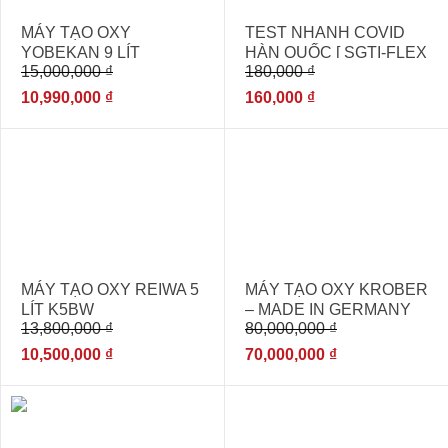
MÁY TẠO OXY
TEST NHANH COVID
YOBEKAN 9 LÍT
HÀN QUỐC [ SGTI-FLEX
15,000,000
₫
180,000
₫
THƯƠNG HIỆU NHẬT
NHẬP KHẨU CHÍNH
BẢN
HÃNG ]
10,990,000
₫
160,000
₫
- 24%
- 13%
MÁY TẠO OXY REIWA 5
MÁY TẠO OXY KROBER
LÍT K5BW
– MADE IN GERMANY
13,800,000
₫
80,000,000
₫
10,500,000
₫
70,000,000
₫
- 11%
- 8%