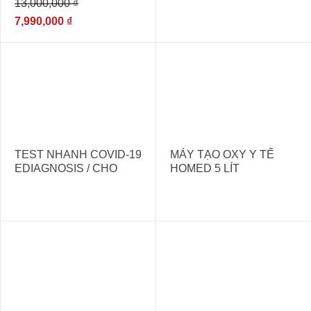
13,000,000
₫
CÔNG NGHỆ ĐỨC
7,990,000
₫
TEST NHANH COVID-19
MÁY TẠO OXY Y TẾ
EDIAGNOSIS / CHO
HOMED 5 LÍT
KẾT QUẢ
NHANH,CHÍNH XÁC.
- 27%
- 11%