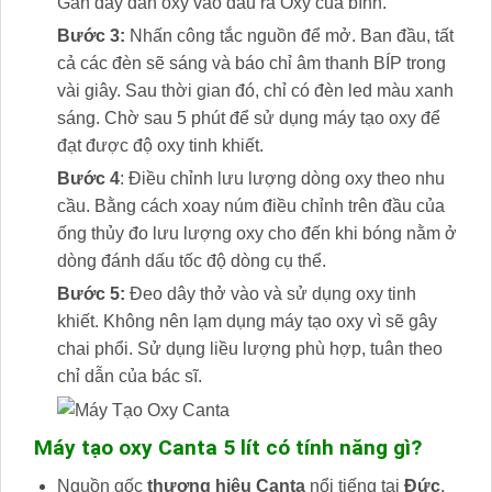
Gắn dây dẫn oxy vào đầu ra Oxy của bình.
Bước 3:
Nhấn công tắc nguồn để mở. Ban đầu, tất
cả các đèn sẽ sáng và báo chỉ âm thanh BÍP trong
vài giây. Sau thời gian đó, chỉ có đèn led màu xanh
sáng. Chờ sau 5 phút để sử dụng máy tạo oxy để
đạt được độ oxy tinh khiết.
Bước 4
: Điều chỉnh lưu lượng dòng oxy theo nhu
cầu. Bằng cách xoay núm điều chỉnh trên đầu của
ống thủy đo lưu lượng oxy cho đến khi bóng nằm ở
dòng đánh dấu tốc độ dòng cụ thể.
Bước 5:
Đeo dây thở vào và sử dụng oxy tinh
khiết. Không nên lạm dụng máy tạo oxy vì sẽ gây
chai phổi. Sử dụng liều lượng phù hợp, tuân theo
chỉ dẫn của bác sĩ.
Máy tạo oxy Canta 5 lít
có tính năng gì?
Nguồn gốc
thương hiệu Canta
nổi tiếng tại
Đức
,