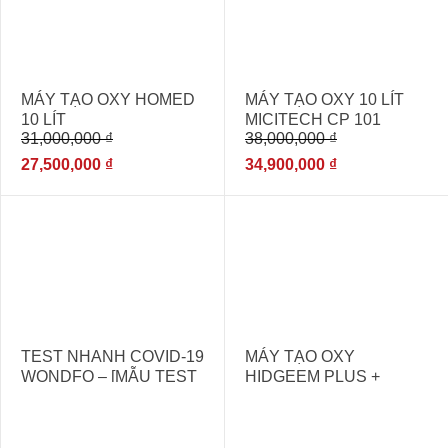
MÁY TẠO OXY HOMED
MÁY TẠO OXY 10 LÍT
10 LÍT
MICITECH CP 101
31,000,000
₫
38,000,000
₫
CÔNG NGHỆ
GERMANY
27,500,000
₫
34,900,000
₫
TEST NHANH COVID-19
MÁY TẠO OXY
WONDFO – [MẪU TEST
HIDGEEM PLUS +
NHANH GIÁ RẺ NHẤT
THỊ TRƯỜNG]