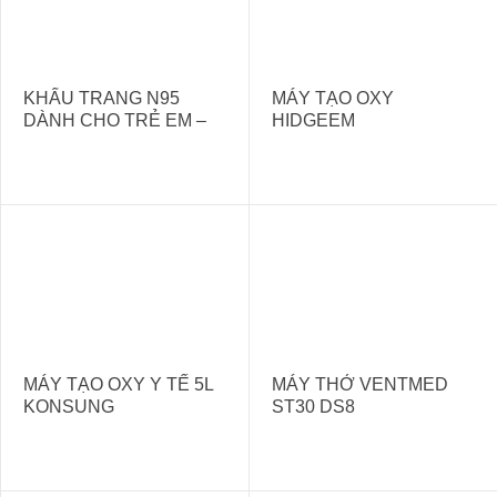
KHẨU TRANG N95
MÁY TẠO OXY
DÀNH CHO TRẺ EM –
HIDGEEM
BENEHAL/MS6815S
MÁY TẠO OXY Y TẾ 5L
MÁY THỞ VENTMED
KONSUNG
ST30 DS8