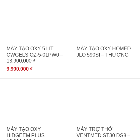
- 29%
MÁY TẠO OXY 5 LÍT
MÁY TẠO OXY HOMED
OWGELS OZ-5-01PW0 –
JLO 590SI – THƯƠNG
13,900,000
₫
CÓ XÔNG MŨI
HIỆU ĐỨC
9,900,000
₫
- 39%
MÁY TẠO OXY
MÁY TRỢ THỞ
HIDGEEM PLUS
VENTMED ST30 DS8 –