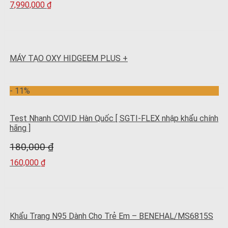
7,990,000
₫
MÁY TẠO OXY HIDGEEM PLUS +
- 11%
Test Nhanh COVID Hàn Quốc [ SGTI-FLEX nhập khẩu chính
hãng ]
180,000
₫
160,000
₫
Khẩu Trang N95 Dành Cho Trẻ Em – BENEHAL/MS6815S