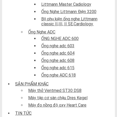
Littmann Master Cadiology
Ống Nghe Littmann Điện 3200
Bộ phụ kiện ống nghe Littmann
classic II,III, II SE,Cardiology.
Ống Nghe ADC
ỐNG NGHE ADC 600
Ống nghe adc 603
Ống nghe adc 604
Ống nghe adc 608
Ống nghe adc 615
Ống nghe ADC 618
SẢN PHẨM KHÁC
Máy thở Ventmed ST30 DS8
Máy tập cơ sàn chậu Dres Kegel
Máy đo nồng độ oxy Heart Care
TIN TỨC