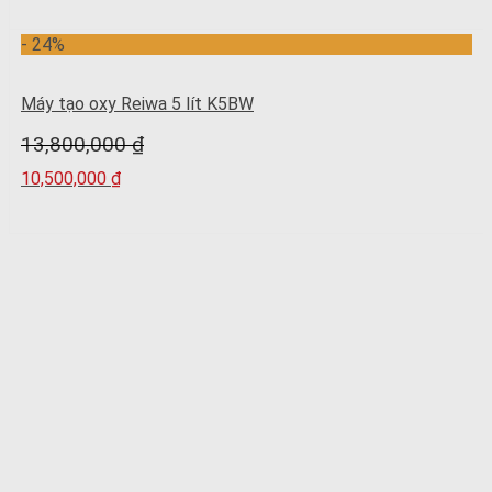
- 24%
Máy tạo oxy Reiwa 5 lít K5BW
13,800,000
₫
10,500,000
₫