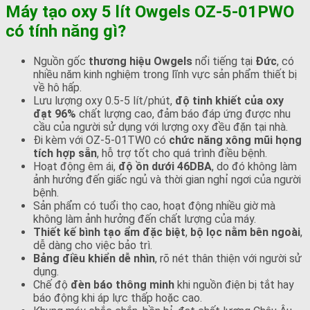
Máy tạo oxy 5 lít Owgels
OZ-5-01PWO
có tính năng gì?
Nguồn gốc
thương hiệu Owgels
nổi tiếng tại
Đức
, có
nhiều năm kinh nghiệm trong lĩnh vực sản phẩm thiết bị
về hô hấp.
Lưu lượng oxy 0.5-5 lít/phút,
độ tinh khiết của oxy
đạt 96%
chất lượng cao, đảm báo đáp ứng được nhu
cầu của người sử dụng với lượng oxy đều đặn tại nhà.
Đi kèm với OZ-5-01TW0 có
chức năng xông mũi họng
tích hợp sẵn
, hỗ trợ tốt cho quá trình điều bệnh.
Hoạt động êm ái,
độ ồn dưới 46DBA
, do đó không làm
ảnh hưởng đến giấc ngủ và thời gian nghỉ ngơi của người
bệnh.
Sản phẩm có tuổi thọ cao, hoạt động nhiều giờ mà
không làm ảnh hưởng đến chất lượng của máy.
Thiết kế bình tạo ẩm đặc biệt
,
bộ lọc nằm bên ngoài
,
dễ dàng cho việc bảo trì.
Bảng điều khiển dễ nhìn
, rõ nét thân thiện với người sử
dụng.
Chế độ
đèn báo thông minh
khi nguồn điện bị tắt hay
báo động khi áp lực thấp hoặc cao.