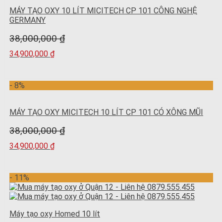
MÁY TẠO OXY 10 LÍT MICITECH CP 101 CÔNG NGHỆ
GERMANY
38,000,000
₫
34,900,000
₫
- 8%
MÁY TẠO OXY MICITECH 10 LÍT CP 101 CÓ XÔNG MŨI
38,000,000
₫
34,900,000
₫
- 11%
Máy tạo oxy Homed 10 lít