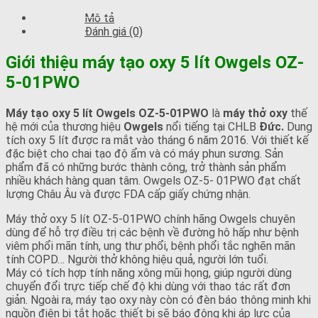
Mô tả
Đánh giá (0)
Giới thiệu máy tạo oxy 5 lít Owgels OZ-
5-01PWO
Máy tạo oxy 5 lít Owgels OZ-5-01PWO
là
máy thở oxy
thế
hệ mới của thương hiệu
Owgels
nổi tiếng tại CHLB
Đức.
Dung
tích oxy 5 lít được ra mắt vào tháng 6 năm 2016. Với thiết kế
đặc biệt cho chai tạo độ ẩm và có máy phun sương. Sản
phẩm đã có những bước thành công, trở thành sản phẩm
nhiều khách hàng quan tâm. Owgels OZ-5- 01PWO đạt chất
lượng Châu Âu và được FDA cấp giấy chứng nhận.
Máy thở oxy 5 lít OZ-5-01PWO chính hãng Owgels chuyên
dùng để hỗ trợ điều trị các bệnh về đường hô hấp như bệnh
viêm phổi mãn tính, ung thư phổi, bệnh phổi tắc nghẽn mãn
tính COPD… Người thở không hiệu quả, người lớn tuổi.
Máy có tích hợp tính năng xông mũi họng, giúp người dùng
chuyển đổi trực tiếp chế độ khi dùng với thao tác rất đơn
giản. Ngoài ra, máy tạo oxy này còn có đèn báo thông minh khi
nguồn điện bị tắt hoặc thiết bị sẽ báo động khi áp lực của