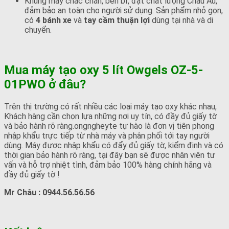
Khung máy chắc chắn, bền bỉ, đạt chất lượng Châu Âu,
đảm bảo an toàn cho người sử dụng. Sản phẩm nhỏ gọn,
có
4 bánh xe
và
tay cầm thuận lợi
dùng tại nhà và di
chuyển.
Mua m
áy tạo oxy 5 lít Owgels
OZ-5-
01PWO
ở đâu?
Trên thị trường có rất nhiều các loại máy tạo oxy khác nhau,
Khách hàng cần chọn lựa những nơi uy tín, có đầy đủ giấy tờ
và bảo hành rõ ràng.ongngheyte tự hào là đơn vị tiên phong
nhập khẩu trực tiếp từ nhà máy và phân phối tới tay người
dùng. Máy được nhập khẩu có đẩy đủ giấy tờ, kiểm định và có
thời gian bảo hành rõ ràng, tại đây bạn sẽ được nhân viên tư
vấn và hỗ trợ nhiệt tình, đảm bảo 100% hàng chính hãng và
đầy đủ giấy tờ !
Mr Châu : 0944.56.56.56