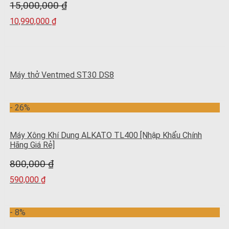
15,000,000
₫
10,990,000
₫
Máy thở Ventmed ST30 DS8
- 26%
Máy Xông Khí Dung ALKATO TL400 [Nhập Khẩu Chính
Hãng Giá Rẻ]
800,000
₫
590,000
₫
- 8%