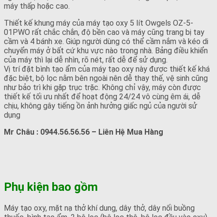
máy thấp hoặc cao.
Thiết kế khung máy của máy tạo oxy 5 lít Owgels OZ-5-
01PWO rất chắc chắn, độ bền cao và máy cũng trang bị tay
cầm và 4 bánh xe. Giúp người dùng có thể cầm nắm và kéo di
chuyển máy ở bất cứ khu vực nào trong nhà. Bảng điều khiển
của máy thì lại dễ nhìn, rõ nét, rất dễ để sử dụng.
Vị trí đặt bình tạo ẩm của máy tạo oxy này được thiết kế khá
đặc biệt, bộ lọc nằm bên ngoài nên dễ thay thế, vệ sinh cũng
như bảo trì khi gặp trục trặc. Không chỉ vậy, máy còn được
thiết kế tối ưu nhất để hoạt động 24/24 vô cùng êm ái, dễ
chịu, không gây tiếng ồn ảnh hưởng giấc ngủ của người sử
dụng
Mr Châu : 0944.56.56.56 – Liên Hệ Mua Hàng
Phụ kiện bao gồm
Máy tạo oxy, mặt nạ thở khí dung, dây thở, dây nối buồng