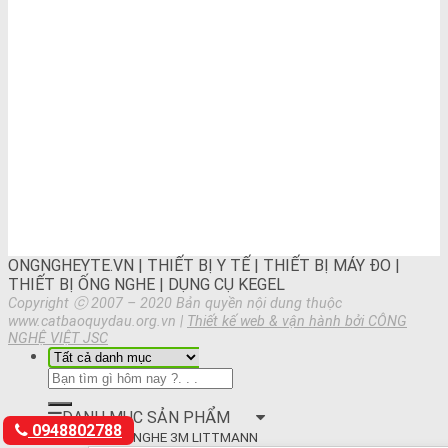
ONGNGHEYTE.VN | THIẾT BỊ Y TẾ | THIẾT BỊ MÁY ĐO |
THIẾT BỊ ỐNG NGHE | DỤNG CỤ KEGEL
Copyright ⓒ 2007 – 2020 Bản quyền nội dung thuộc
www.catbaoquydau.org.vn |
Thiết kế web & vận hành bởi CÔNG
NGHỆ VIỆT JSC
DANH MỤC SẢN PHẨM
0948802788
ỐNG NGHE 3M LITTMANN