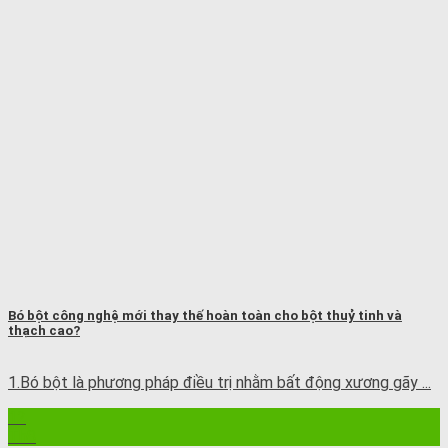
Bó bột công nghệ mới thay thế hoàn toàn cho bột thuỷ tinh và
thạch cao?
1.Bó bột là phương pháp điều trị nhằm bất động xương gãy ...
12
Th8