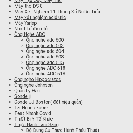
Máy Tạo Oxy, Máy Thở
Máy thở DS 8
Máy Xét Nghiệm 11 Thông Số Nước Tiểu
Máy xét nghiệm acid uric
Máy Yarlap
Nhiệt kế điện tử
Ống Nghe ADC
Ống nghe adc 600
Ống nghe adc 603
Ống nghe adc 604
Ống nghe adc 608
Ống nghe adc 615
Ống nghe ADC 618
Ống nghe ADC 618
Ống nghe Hippocrates
Ống nghe Johnson
Quản Lý Đau
Sonde jj
Sonde JJ Boston( đặt niệu quản)
Tai Nghe ekuore
Test Nhanh Covid
Thiết Bị Y Tế Khác
Thực Hành Lâm Sàng
Bộ Dụng Cụ Thực Hành Phẫu Thuật