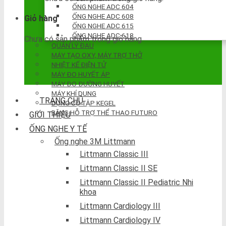
ỐNG NGHE ADC 604
ỐNG NGHE ADC 608
Giỏ hàng
ỐNG NGHE ADC 615
ỐNG NGHE ADC 618
Chưa có sản phẩm trong giỏ hàng.
QUẢN LÝ ĐAU
MÁY TẠO OXY, MÁY TRỢ THỞ
NHIỆT KẾ ĐIỆN TỬ
MÁY ĐO HUYẾT ÁP
MÁY ĐO ĐƯỜNG HUYẾT
MÁY KHÍ DUNG
TRANG CHỦ
DỤNG CỤ TẬP KEGEL
BĂNG HỖ TRỢ THỂ THAO FUTURO
GIỚI THIỆU
ỐNG NGHE Y TẾ
Ống nghe 3M Littmann
Littmann Classic III
Littmann Classic II SE
Littmann Classic II Pediatric Nhi
khoa
Littmann Cardiology III
Littmann Cardiology IV