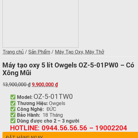
Trang chủ
/
Sản Phẩm
/
Máy Tạo Oxy, Máy Thở
Máy tạo oxy 5 lít Owgels OZ-5-01PW0 – Có
Xông Mũi
13,900,000
₫
9,900,000
₫
OZ-5-01TW0
Model:
Thương Hiệu:
Owgels
Công Nghệ:
ĐỨC
Bảo Hành:
18 Tháng
Dùng được cho 2 – 3 người
HOTLINE: 0944.56.56.56 – 19002204
ĐẶT HÀNG NGAY