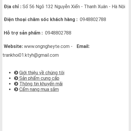
Địa chỉ :
Số 56 Ngõ 132 Nguyễn Xiển - Thanh Xuân - Hà Nội
Điện thoại chăm sóc khách hàng :
0948802788
Hỗ trợ sản phẩm :
0948802788
Website:
www.ongngheyte.com -
Email:
trankhoi01.ktyh@gmail.com
VỀ CHÚNG TÔI
Giới thiệu về chúng tôi
Sản phẩm cung cấp
Thông tin khuyến mãi
Cẩm nang mua sắm
BẢN ĐỒ CHỈ ĐƯỜNG