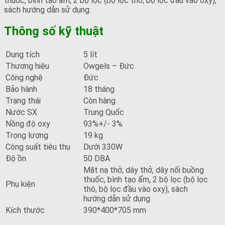
thuốc, bình tạo ẩm, 2 bộ lọc (bộ lọc thô, bộ lọc đầu vào oxy),
sách hướng dẫn sử dụng.
Thông số kỹ thuật
Dung tích
5 lít
Thương hiệu
Owgels – Đức
Công nghệ
Đức
Bảo hành
18 tháng
Trạng thái
Còn hàng
Nước SX
Trung Quốc
Nồng độ oxy
93%+/- 3%
Trọng lượng
19 kg
Công suất tiêu thụ
Dưới 330W
Độ ồn
50 DBA
Mặt nạ thở, dây thở, dây nối buồng
thuốc, bình tạo ẩm, 2 bộ lọc (bộ lọc
Phụ kiện
thô, bộ lọc đầu vào oxy), sách
hướng dẫn sử dụng
Kích thước
390*400*705 mm