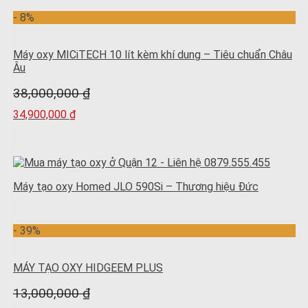
- 8%
Máy oxy MICiTECH 10 lít kèm khí dung – Tiêu chuẩn Châu
Âu
38,000,000
₫
34,900,000
₫
Máy tạo oxy Homed JLO 590Si – Thương hiệu Đức
- 39%
MÁY TẠO OXY HIDGEEM PLUS
13,000,000
₫