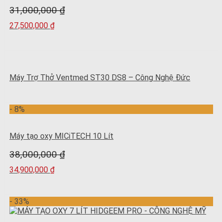
31,000,000
₫
27,500,000
₫
Máy Trợ Thở Ventmed ST30 DS8 – Công Nghệ Đức
- 8%
Máy tạo oxy MICiTECH 10 Lít
38,000,000
₫
34,900,000
₫
- 33%