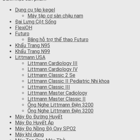
Dụng cụ tập kegel
Máy tập cơ sàn chậu nam
Đai Lưng Cột Sống
FlexiOH
Futuro
Băng hỗ trợ thể thao Futuro
Khẩu Trang N95
Khẩu Trang N99
Littmann USA
Littmann Cardiology III
Littmann Cardiology IV
Littmann Classic 2 Se
Littmann Classic II Pediatric Nhi khoa
Littmann Classic III
Littmann Master Cadiology
Littmann Master Classic II
Ống Nghe Littmann Điện 3200
Ống Nghe Littmann Điện 3200
Máy Đo Đường Huyết
Máy Đo Huyết Áp
Máy Đo Nồng Độ Oxy SPO2
Máy khí dung