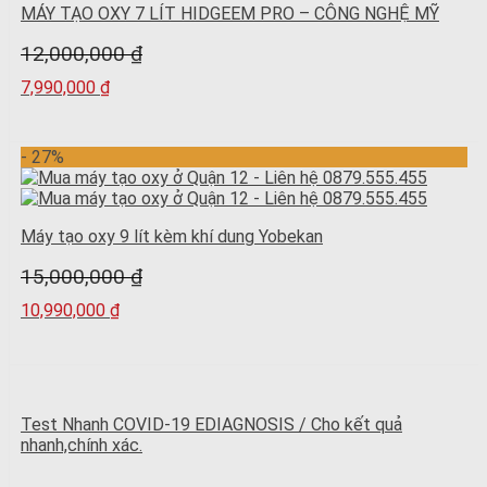
MÁY TẠO OXY 7 LÍT HIDGEEM PRO – CÔNG NGHỆ MỸ
12,000,000
₫
7,990,000
₫
- 27%
Máy tạo oxy 9 lít kèm khí dung Yobekan
15,000,000
₫
10,990,000
₫
Test Nhanh COVID-19 EDIAGNOSIS / Cho kết quả
nhanh,chính xác.