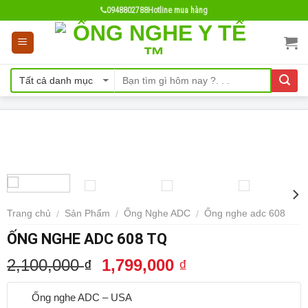
Skip
0948802788
Hotline mua hàng
to
content
- 14%
Trang chủ
Sản Phẩm
Ống Nghe ADC
Ống nghe adc 608
/
/
/
ỐNG NGHE ADC 608 TQ
2,100,000
1,799,000
₫
₫
Ống nghe ADC – USA