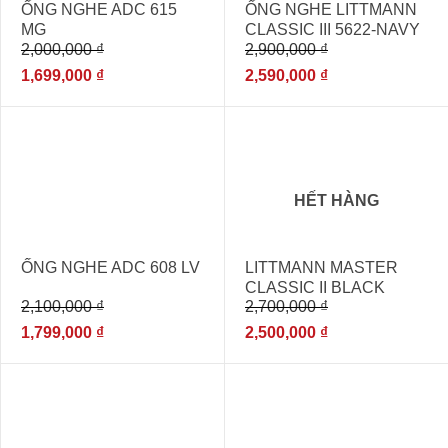
ỐNG NGHE ADC 615
ỐNG NGHE LITTMANN
MG
CLASSIC III 5622-NAVY
2,000,000
₫
2,900,000
₫
BLUE [ỐNG NGHE ĐA
KHOA NHẬP KHẨU]
1,699,000
₫
2,590,000
₫
- 14%
- 7%
HẾT HÀNG
ỐNG NGHE ADC 608 LV
LITTMANN MASTER
CLASSIC II BLACK
2,100,000
₫
2,700,000
₫
EDITION 2141
1,799,000
₫
2,500,000
₫
- 14%
- 10%