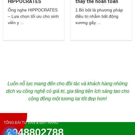
HIPPOCRATES
thay thế hoàn toàn
cho bột thuỷ tinh và
Ống nghe HIPPOCRATES
1.Bó bột là phương pháp
thạch cao?
– Lựa chọn tối ưu cho sinh
điều trị nhằm bất động
viên y ...
xương gãy ...
Luôn nỗ lực mang đến cho đồi tác và khách hàng những
dịch vụ công nghệ có giá trị, gia tăng tiện ích sáng tạo cho
cộng đồng một tương lai tốt đẹp hơn!
TỔNG ĐÀI TƯ VẤN & ĐẶT HÀNG
0948802788