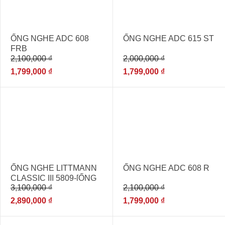
ỐNG NGHE ADC 608
ỐNG NGHE ADC 615 ST
FRB
2,100,000
₫
2,000,000
₫
1,799,000
₫
1,799,000
₫
- 7%
- 14%
ỐNG NGHE LITTMANN
ỐNG NGHE ADC 608 R
CLASSIC III 5809-[ỐNG
3,100,000
₫
2,100,000
₫
NGHE THĂM KHÁM ĐA
KHOA NHẬP KHẨU]
2,890,000
₫
1,799,000
₫