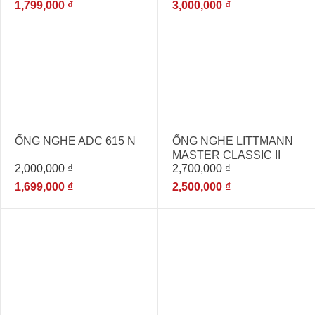
1,799,000
₫
3,000,000
₫
- 15%
- 7%
ỐNG NGHE ADC 615 N
ỐNG NGHE LITTMANN
MASTER CLASSIC II
2,000,000
₫
2,700,000
₫
2144L-[ỐNG NGHE
DÀNH CHO BÁC SĨ
1,699,000
₫
2,500,000
₫
CHUYÊN KHOA NỘI TIM
MẠCH]
- 15%
- 11%