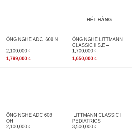
HẾT HÀNG
ỐNG NGHE ADC 608 N
ỐNG NGHE LITTMANN
CLASSIC II S.E –
2,100,000
₫
1,700,000
₫
BURGUNDY 2211
1,799,000
₫
1,650,000
₫
- 14%
- 14%
ỐNG NGHE ADC 608
LITTMANN CLASSIC II
OH
PEDIATRICS
2,100,000
₫
3,500,000
₫
RASPBERRY 2122