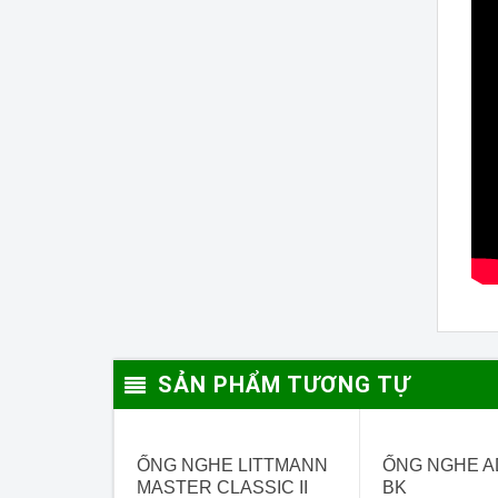
SẢN PHẨM TƯƠNG TỰ
- 7%
HẾT HÀNG
ỐNG NGHE LITTMANN
ỐNG NGHE A
MASTER CLASSIC II
BK