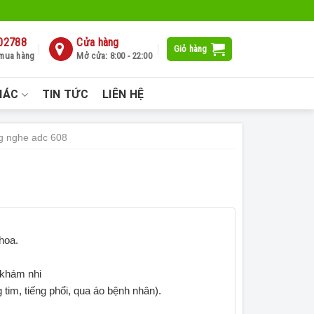
02788
Cửa hàng
Giỏ hàng
 mua hàng
Mở cửa: 8:00 - 22:00
HÁC
TIN TỨC
LIÊN HỆ
g nghe adc 608
hoa.
 khám nhi
g tim, tiếng phổi, qua áo bệnh nhân).