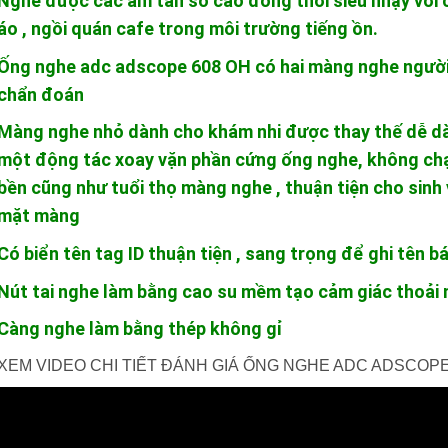
Nghe được các âm tần số cao đồng thời siêu nhạy với 
áo , ngồi quán cafe trong môi trường tiếng ồn.
Ống nghe adc adscope 608 OH có hai màng nghe người 
chẩn đoán
Màng nghe nhỏ dành cho khám nhi được thay thế dễ dà
một động tác xoay vặn phần cứng ống nghe, không ch
bền cũng như tuổi thọ màng nghe , thuận tiện cho sinh 
mặt màng
Có biển tên tag ID thuận tiện , sang trọng để ghi tên bá
Nút tai nghe làm bằng cao su mềm tạo cảm giác thoải 
Càng nghe làm bằng thép không gỉ
XEM VIDEO CHI TIẾT ĐÁNH GIÁ ỐNG NGHE ADC ADSCOPE