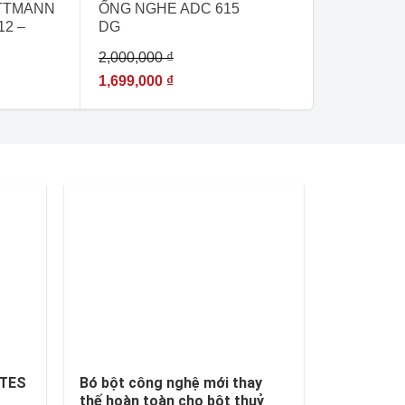
NG
TTMANN
ỐNG NGHE ADC 615
12 –
DG
A KHOA
2,000,000
₫
HÍNH
1,699,000
₫
ATES
Bó bột công nghệ mới thay
thế hoàn toàn cho bột thuỷ