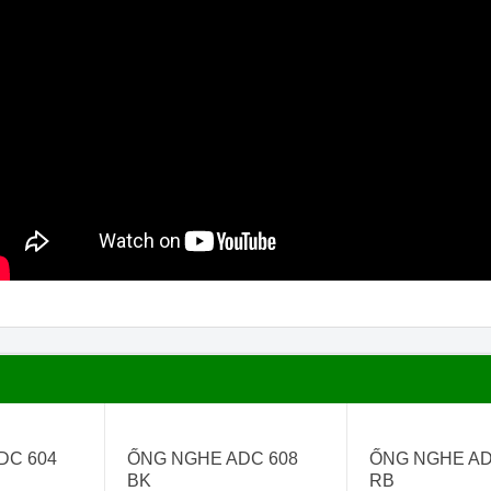
- 14%
- 15%
DC 604
ỐNG NGHE ADC 608
ỐNG NGHE AD
BK
RB