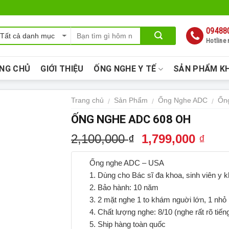
09488
Hotline
NG CHỦ
GIỚI THIỆU
ỐNG NGHE Y TẾ
SẢN PHẨM K
Trang chủ
Sản Phẩm
Ống Nghe ADC
Ốn
/
/
/
ỐNG NGHE ADC 608 OH
2,100,000
1,799,000
₫
₫
Ống nghe ADC – USA
1. Dùng cho Bác sĩ đa khoa, sinh viên y k
2. Bảo hành: 10 năm
3. 2 mặt nghe 1 to khám nguời lớn, 1 nhỏ
4. Chất lượng nghe: 8/10 (nghe rất rõ tiến
5. Ship hàng toàn quốc