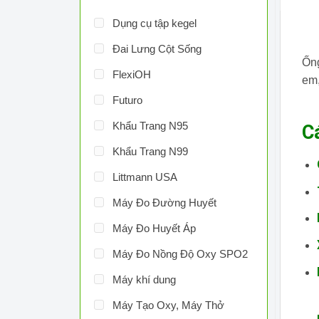
Dụng cụ tập kegel
Đai Lưng Cột Sống
Ống
FlexiOH
em,
Futuro
Khẩu Trang N95
C
Khẩu Trang N99
Littmann USA
Máy Đo Đường Huyết
Máy Đo Huyết Áp
Máy Đo Nồng Độ Oxy SPO2
Máy khí dung
Máy Tạo Oxy, Máy Thở