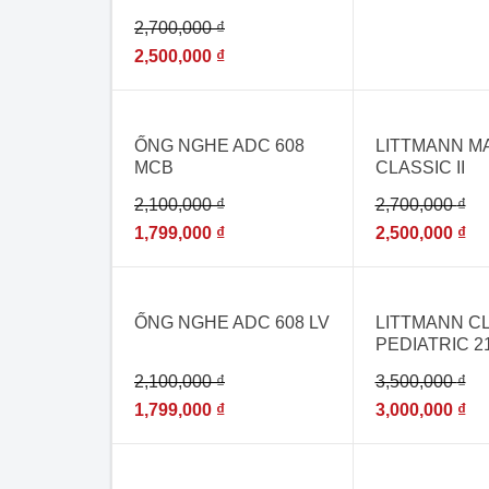
2146 BURGUNDY –
2,700,000
₫
[ỐNG NGHE Y TẾ
NHẬP KHẨU-USA]
2,500,000
₫
- 14%
- 7%
ỐNG NGHE ADC 608
LITTMANN M
MCB
CLASSIC II
CARIBBEAN 
2,100,000
₫
2,700,000
₫
2630
1,799,000
₫
2,500,000
₫
- 14%
- 14%
ỐNG NGHE ADC 608 LV
LITTMANN CL
PEDIATRIC 21
[ỐNG NGHE 
2,100,000
₫
3,500,000
₫
CHO BÁC SĨ
KHOA NHI]
1,799,000
₫
3,000,000
₫
- 14%
- 14%