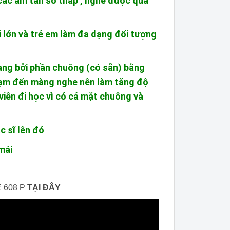
các âm tần số thấp , nghe được qua
lớn và trẻ em làm đa dạng đối tượng
ng bởi phần chuông (có sẵn) bằng
ạm đến màng nghe nên làm tăng độ
viên đi học vì có cả mặt chuông và
c sĩ lên đó
mái
 608 P
TẠI ĐÂY