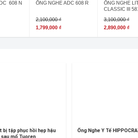
HẾT HÀ
DC 608 N
ỐNG NGHE ADC 608 R
ỐNG NGHE LI
CLASSIC III 58
[ỐNG NGHE Đ
2,100,000
₫
3,100,000
₫
NHẬP KHẨU C
HÃNG – USA]
1,799,000
₫
2,890,000
₫
t bị tập phục hồi hẹp hậu
Ống Nghe Y Tế HIPPOCR
 sau mổ Tuoren