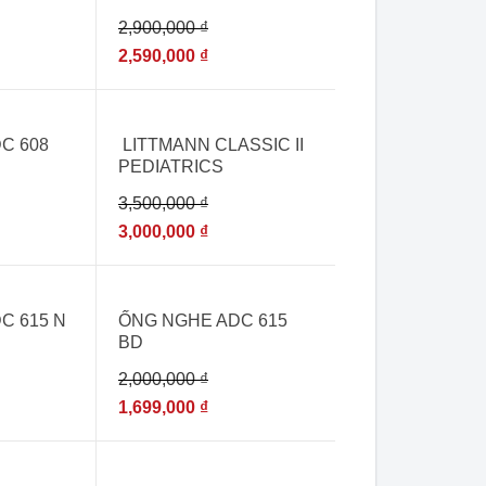
BURGUNDY [ỐNG
2,900,000
₫
NGHE ĐA KHOA NHẬP
KHẨU]
2,590,000
₫
- 14%
C 608
LITTMANN CLASSIC II
PEDIATRICS
RASPBERRY 2122
3,500,000
₫
3,000,000
₫
- 15%
C 615 N
ỐNG NGHE ADC 615
BD
2,000,000
₫
1,699,000
₫
- 15%