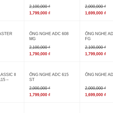
2,100,000
₫
2,000,000
₫
1,799,000
₫
1,699,000
₫
- 15%
- 14%
ASTER
ỐNG NGHE ADC 608
ỐNG NGHE AD
MG
FG
BLUE
2,100,000
₫
2,100,000
₫
1,790,000
₫
1,799,000
₫
- 10%
- 15%
ASSIC II
ỐNG NGHE ADC 615
ỐNG NGHE AD
15 –
ST
DÙNG
2,000,000
₫
2,000,000
₫
 CHUYÊN
1,799,000
₫
1,699,000
₫
- 14%
- 7%