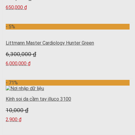
650,000
₫
- 5%
Littmann Master Cardiology Hunter Green
6,300,000
₫
6,000,000
₫
- 71%
Kính soi da cầm tay illuco 3100
10,000
₫
2,900
₫