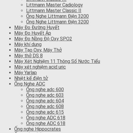
Littmann Master Cadiology
Littmann Master Classic II
Ống Nghe Littmann Điện 3200
Ống Nghe Littmann Điện 3200
Máy Đo Đường Huyết
Máy Đo Huyết Áp
Máy Đo Nồng Độ Oxy SPO2
Máy khí dung
Máy Tạo Oxy, Máy Thở
Máy thở DS 8
Máy Xét Nghiệm 11 Thông Số Nước Tiểu
Máy xét nghiệm acid uric
Máy Yarlap
Nhiệt kế điện tử
Ống Nghe ADC
Ống nghe adc 600
Ống nghe adc 603
Ống nghe adc 604
Ống nghe adc 608
Ống nghe adc 615
Ống nghe ADC 618
Ống nghe ADC 618
Ống nghe Hippocrates