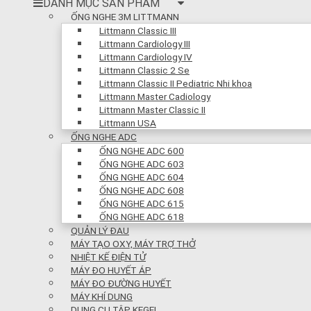
DANH MỤC SẢN PHẨM
ỐNG NGHE 3M LITTMANN
Littmann Classic III
Littmann Cardiology III
Littmann Cardiology IV
Littmann Classic 2 Se
Littmann Classic II Pediatric Nhi khoa
Littmann Master Cadiology
Littmann Master Classic II
Littmann USA
ỐNG NGHE ADC
ỐNG NGHE ADC 600
ỐNG NGHE ADC 603
ỐNG NGHE ADC 604
ỐNG NGHE ADC 608
ỐNG NGHE ADC 615
ỐNG NGHE ADC 618
QUẢN LÝ ĐAU
MÁY TẠO OXY, MÁY TRỢ THỞ
NHIỆT KẾ ĐIỆN TỬ
MÁY ĐO HUYẾT ÁP
MÁY ĐO ĐƯỜNG HUYẾT
MÁY KHÍ DUNG
DỤNG CỤ TẬP KEGEL