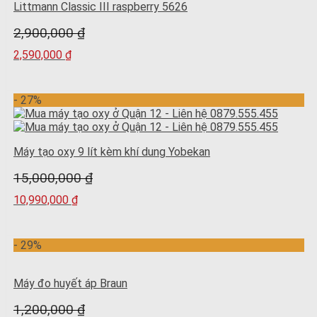
Littmann Classic III raspberry 5626
2,900,000
₫
2,590,000
₫
- 27%
Máy tạo oxy 9 lít kèm khí dung Yobekan
15,000,000
₫
10,990,000
₫
- 29%
Máy đo huyết áp Braun
1,200,000
₫