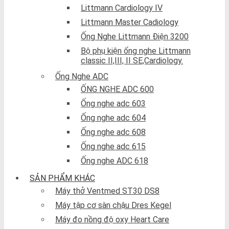
Littmann Cardiology IV
Littmann Master Cadiology
Ống Nghe Littmann Điện 3200
Bộ phụ kiện ống nghe Littmann
classic II,III, II SE,Cardiology.
Ống Nghe ADC
ỐNG NGHE ADC 600
Ống nghe adc 603
Ống nghe adc 604
Ống nghe adc 608
Ống nghe adc 615
Ống nghe ADC 618
SẢN PHẨM KHÁC
Máy thở Ventmed ST30 DS8
Máy tập cơ sàn chậu Dres Kegel
Máy đo nồng độ oxy Heart Care