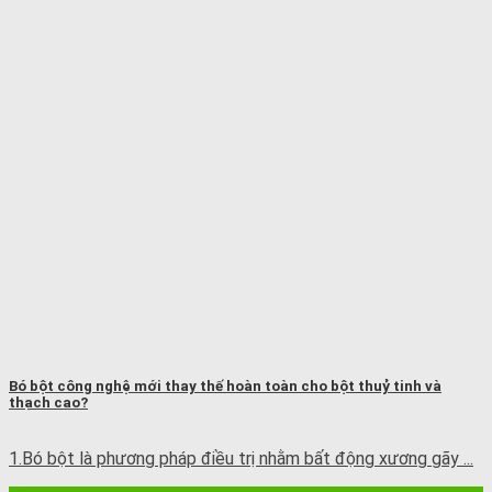
Bó bột công nghệ mới thay thế hoàn toàn cho bột thuỷ tinh và
thạch cao?
1.Bó bột là phương pháp điều trị nhằm bất động xương gãy ...