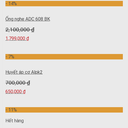
- 14%
Ống nghe ADC 608 BK
2,100,000
₫
1,799,000
₫
- 7%
Huyết áp cơ Alpk2
700,000
₫
650,000
₫
- 11%
Hết hàng