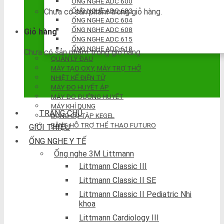
ỐNG NGHE ADC 600
ỐNG NGHE ADC 603
Chưa có sản phẩm trong giỏ hàng.
ỐNG NGHE ADC 604
ỐNG NGHE ADC 608
Giỏ hàng
ỐNG NGHE ADC 615
ỐNG NGHE ADC 618
Chưa có sản phẩm trong giỏ hàng.
QUẢN LÝ ĐAU
MÁY TẠO OXY, MÁY TRỢ THỞ
NHIỆT KẾ ĐIỆN TỬ
MÁY ĐO HUYẾT ÁP
MÁY ĐO ĐƯỜNG HUYẾT
MÁY KHÍ DUNG
TRANG CHỦ
DỤNG CỤ TẬP KEGEL
BĂNG HỖ TRỢ THỂ THAO FUTURO
GIỚI THIỆU
ỐNG NGHE Y TẾ
Ống nghe 3M Littmann
Littmann Classic III
Littmann Classic II SE
Littmann Classic II Pediatric Nhi
khoa
Littmann Cardiology III