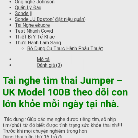
Ống nghe Johnson
Quản Lý Đau
Sonde jj
Sonde JJ Boston( đặt niệu quản)
Tai Nghe ekuore
Test Nhanh Covid
Thiết Bị Y Tế Khác
Thực Hành Lâm Sàng
Bộ Dụng Cụ Thực Hành Phẫu Thuật
Mô tả
Đánh giá (3)
Tai nghe tim thai Jumper –
UK Model 100B theo dõi con
lớn khỏe mỗi ngày tại nhà.
Tác dụng : Giúp các mẹ nghe được tiếng tim, số nhịp
tim/phút từ đó biết được tình trạng sức khỏe thai nhi!!!
Trước khi mọi chuyện nghiêm trọng hơn
Dùng thai tuần thứ 16 trở đi.