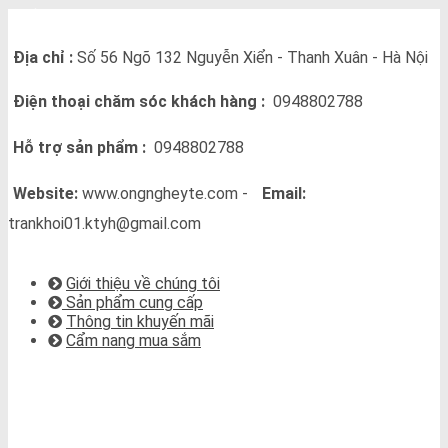
THÔNG TIN LIÊN HỆ
Địa chỉ :
Số 56 Ngõ 132 Nguyễn Xiển - Thanh Xuân - Hà Nội
Điện thoại chăm sóc khách hàng :
0948802788
Hỗ trợ sản phẩm :
0948802788
Website:
www.ongngheyte.com -
Email:
trankhoi01.ktyh@gmail.com
VỀ CHÚNG TÔI
Giới thiệu về chúng tôi
Sản phẩm cung cấp
Thông tin khuyến mãi
Cẩm nang mua sắm
BẢN ĐỒ CHỈ ĐƯỜNG