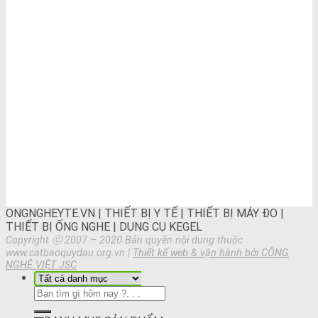
ONGNGHEYTE.VN | THIẾT BỊ Y TẾ | THIẾT BỊ MÁY ĐO |
THIẾT BỊ ỐNG NGHE | DỤNG CỤ KEGEL
Copyright ⓒ 2007 – 2020 Bản quyền nội dung thuộc
www.catbaoquydau.org.vn |
Thiết kế web & vận hành bởi CÔNG
NGHỆ VIỆT JSC