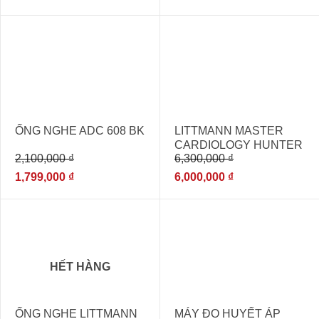
- 14%
- 5%
ỐNG NGHE ADC 608 BK
LITTMANN MASTER
CARDIOLOGY HUNTER
2,100,000
₫
6,300,000
₫
GREEN
1,799,000
₫
6,000,000
₫
- 20%
- 29%
HẾT HÀNG
ỐNG NGHE LITTMANN
MÁY ĐO HUYẾT ÁP