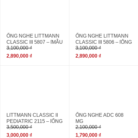
ỐNG NGHE LITTMANN
ỐNG NGHE LITTMANN
CLASSIC III 5807 – [MẪU
CLASSIC III 5806 – [ỐNG
3,100,000
₫
3,100,000
₫
ỐNG NGHE 2 MẶT ĐA
NGHE ĐA KHOA NHẬP
KHOA]
KHẨU CHÍNH HÃNG]
2,890,000
₫
2,890,000
₫
- 14%
- 15%
LITTMANN CLASSIC II
ỐNG NGHE ADC 608
PEDIATRIC 2115 – [ỐNG
MG
3,500,000
₫
2,100,000
₫
NGHE DÙNG CHO BÁC
SĨ CHUYÊN KHOA NHI]
3,000,000
₫
1,790,000
₫