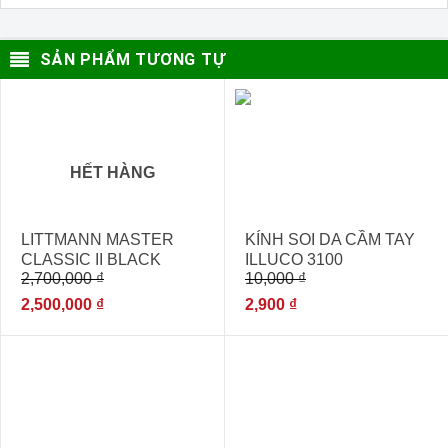
SẢN PHẨM TƯƠNG TỰ
- 7%
- 71%
HẾT HÀNG
LITTMANN MASTER
KÍNH SOI DA CẦM TAY
CLASSIC II BLACK
ILLUCO 3100
2,700,000
₫
10,000
₫
EDITION 2141
2,500,000
₫
2,900
₫
- 11%