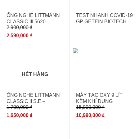
ỐNG NGHE LITTMANN
TEST NHANH COVID-19
CLASSIC III 5620
GP GETEIN BIOTECH
2,900,000
₫
BLACK – [ỐNG NGHE
THĂM KHÁM ĐA KHOA
2,590,000
₫
NHẬP KHẨU]
- 3%
- 27%
HẾT HÀNG
ỐNG NGHE LITTMANN
MÁY TẠO OXY 9 LÍT
CLASSIC II S.E –
KÈM KHÍ DUNG
1,700,000
₫
15,000,000
₫
BURGUNDY 2211
YOBEKAN
1,650,000
₫
10,990,000
₫
- 7%
- 7%