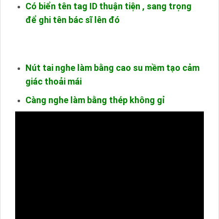
Có biển tên tag ID thuận tiện , sang trọng
để ghi tên bác sĩ lên đó
Nút tai nghe làm bằng cao su mềm tạo cảm
giác thoải mái
Càng nghe làm bằng thép không gỉ