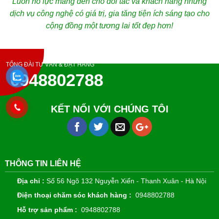
Luôn nỗ lực mang đến cho đồi tác và khách hàng những
dịch vụ công nghệ có giá trị, gia tăng tiện ích sáng tạo cho
cộng đồng một tương lai tốt đẹp hơn!
TỔNG ĐÀI TƯ VẤN & ĐẶT HÀNG
0948802788
KẾT NỐI VỚI CHÚNG TÔI
THÔNG TIN LIÊN HỆ
Địa chỉ :
Số 56 Ngõ 132 Nguyễn Xiển - Thanh Xuân - Hà Nội
Điện thoại chăm sóc khách hàng :
0948802788
Hỗ trợ sản phẩm :
0948802788