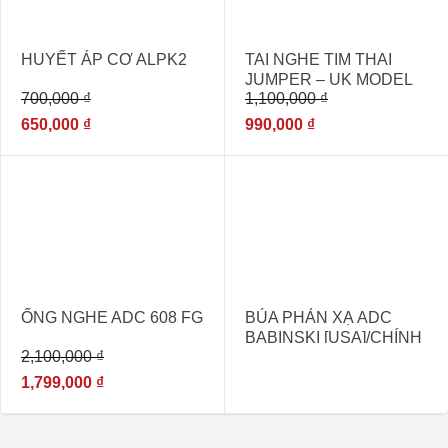
HUYẾT ÁP CƠ ALPK2
TAI NGHE TIM THAI
JUMPER – UK MODEL
700,000
₫
1,100,000
₫
100B
650,000
₫
990,000
₫
- 14%
ỐNG NGHE ADC 608 FG
BÚA PHẢN XẠ ADC
BABINSKI [USA]/CHÍNH
2,100,000
₫
HÃNG, GIÁ TỐT
1,799,000
₫