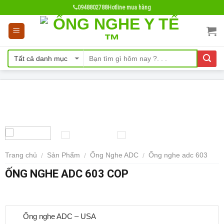
Skip
0948802788
Hotline mua hàng
to
content
Trang chủ
Sản Phẩm
Ống Nghe ADC
Ống nghe adc 603
/
/
/
ỐNG NGHE ADC 603 COP
Ống nghe ADC – USA