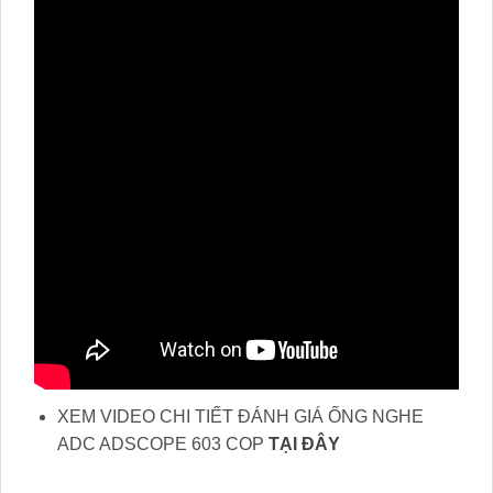
XEM VIDEO CHI TIẾT ĐÁNH GIÁ ỐNG NGHE
ADC ADSCOPE 603 COP
TẠI ĐÂY