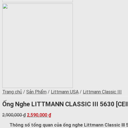
Trang chủ
/
Sản Phẩm
/
Littmann USA
/
Littmann Classic III
Ống Nghe LITTMANN CLASSIC III 5630 [CEI
2,900,000
₫
2,590,000
₫
Thông số tổng quan của ống nghe Littmann Classic III 