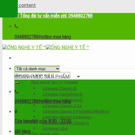
Skip to content
Tổng đài tư vấn miễn phí: 0948802788
0948802788
Hotline mua hàng
DANH MỤC SẢN PHẨM
ỐNG NGHE 3M LITTMANN
Littmann Classic III
Littmann Cardiology III
Littmann Cardiology IV
0948802788
Hotline mua hàng
Littmann Classic 2 Se
Littmann Classic II Pediatric Nhi khoa
Littmann Master Cadiology
Cửa hàng
Mở cửa: 8:00 - 22:00
Littmann Master Classic II
Littmann USA
Giỏ hàng
ỐNG NGHE ADC