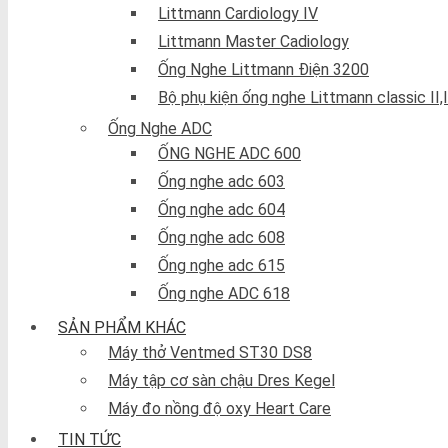
Littmann Cardiology IV
Littmann Master Cadiology
Ống Nghe Littmann Điện 3200
Bộ phụ kiện ống nghe Littmann classic II,II
Ống Nghe ADC
ỐNG NGHE ADC 600
Ống nghe adc 603
Ống nghe adc 604
Ống nghe adc 608
Ống nghe adc 615
Ống nghe ADC 618
SẢN PHẨM KHÁC
Máy thở Ventmed ST30 DS8
Máy tập cơ sàn chậu Dres Kegel
Máy đo nồng độ oxy Heart Care
TIN TỨC